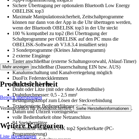
Sichere Übertragung per optionalem Bluetooth Low Energy
OBELISK top3
Maximale Manipulationssicherheit, Zeitschaltprogramme
können nur dann von der App in die Uhr übertragen werden,
wenn der Bluetooth OBELISK top3 in der Uhr steckt
100 % kompatibel zu top2 (Bei Übertragung der
Schaltprogramme per OBELISK auf den PC muss die
OBELISK-Software ab V3.8.3.4 installiert sein)
3 Sonderprogramme (Kleines Jahresprogramm)
2 externe Eingänge
Taster anschließbar (externe Schaltungsvorwahl, Ablauf-Timer)
Schalter anschließbar (Dauerschaltung EIN bzw. AUS)
Mehr anzeigen
Kanalumschaltung und Kanalverriegelung möglich
DuoFix Federsteckklemmen
Produktsicherheit
Für jeweils 2 Leiter
Draht oder Litze (mit oder ohne Aderendhülse)
Drahtdurchmesser: 0,5 - 2,5 mm²
Bereich überspringen
Betätigungsknopf zum Lösen der Steckverbindung
Textorientierte Bedienerführung im Display
Verantwortlich für Produktsicherheit:
.
Siehe Herstellerinformationen
Datum und Uhrzeit voreingestellt
volle Bedienbarkeit ohne Netzanschluss
84 Speicherplätze
Weitere Kategorien
Schnittstelle für OBELISK top2 Speicherkarte (PC-
Programmierung)
Liste überspringen