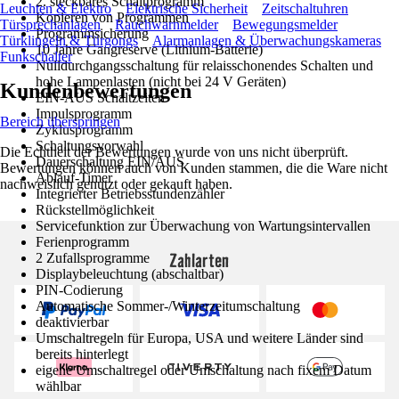
2. steckbares Schaltprogramm
Leuchten & Elektro
Elektrische Sicherheit
Zeitschaltuhren
Kopieren von Programmen
Türsprechanlagen
Rauchwarnmelder
Bewegungsmelder
Programmsicherung
Türklingeln & Türgongs
Alarmanlagen & Überwachungskameras
10 Jahre Gangreserve (Lithium-Batterie)
Funkschalter
Nulldurchgangsschaltung für relaisschonendes Schalten und
hohe Lampenlasten (nicht bei 24 V Geräten)
Kundenbewertungen
EIN-AUS Schaltzeiten
Impulsprogramm
Bereich überspringen
Zyklusprogramm
Schaltungsvorwahl
Die Echtheit der Bewertungen wurde von uns nicht überprüft.
Dauerschaltung EIN/AUS
Bewertungen können auch von Kunden stammen, die die Ware nicht
Ablauf-Timer
nachweislich genutzt oder gekauft haben.
Integrierter Betriebsstundenzähler
Rückstellmöglichkeit
Servicefunktion zur Überwachung von Wartungsintervallen
Ferienprogramm
Zahlarten
2 Zufallsprogramme
Displaybeleuchtung (abschaltbar)
PIN-Codierung
Automatische Sommer-/Winterzeitumschaltung
deaktivierbar
Umschaltregeln für Europa, USA und weitere Länder sind
bereits hinterlegt
eigene Umschaltregel oder Umschaltung nach fixem Datum
wählbar