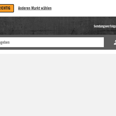
RICHTIG
Anderen Markt wählen
Sendungsverfolg