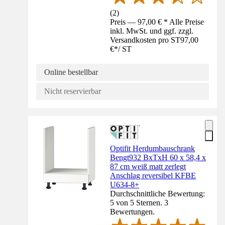
(
2
)
Preis — 97,00 € * Alle Preise
inkl. MwSt. und ggf. zzgl.
Versandkosten pro ST
97,00
€
*
/
ST
Online bestellbar
Nicht reservierbar
Optifit Herdumbauschrank
Bengt932 BxTxH 60 x 58,4 x
87 cm weiß matt zerlegt
Anschlag reversibel KFBE
U634-8+
Durchschnittliche Bewertung:
5 von 5 Sternen. 3
Bewertungen.