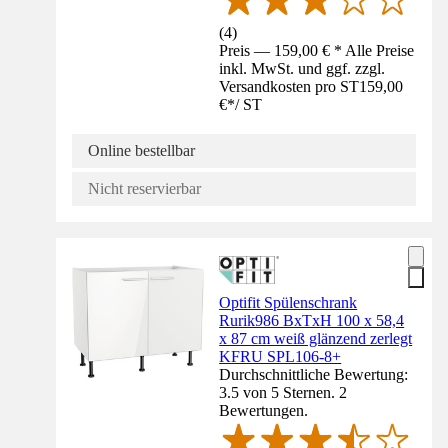
(
4
)
Preis — 159,00 € * Alle Preise
inkl. MwSt. und ggf. zzgl.
Versandkosten pro ST
159,00
€
*
/
ST
Online bestellbar
Nicht reservierbar
Optifit Spülenschrank
Rurik986 BxTxH 100 x 58,4
x 87 cm weiß glänzend zerlegt
KFRU SPL106-8+
Durchschnittliche Bewertung:
3.5 von 5 Sternen. 2
Bewertungen.