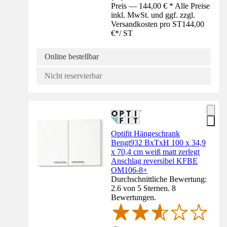
Preis — 144,00 € * Alle Preise
inkl. MwSt. und ggf. zzgl.
Versandkosten pro ST
144,00
€
*
/
ST
Online bestellbar
Nicht reservierbar
Optifit Hängeschrank
Bengt932 BxTxH 100 x 34,9
x 70,4 cm weiß matt zerlegt
Anschlag reversibel KFBE
OM106-8+
Durchschnittliche Bewertung:
2.6 von 5 Sternen. 8
Bewertungen.