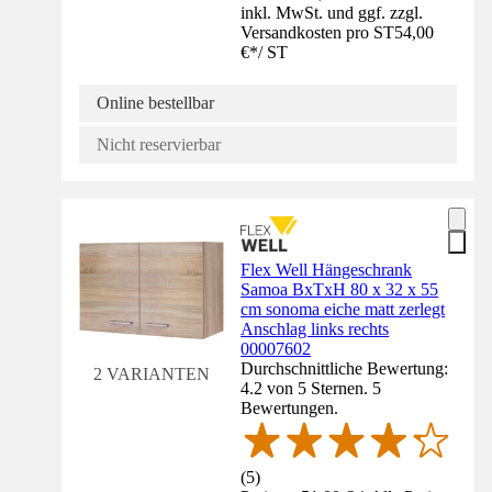
inkl. MwSt. und ggf. zzgl.
Versandkosten pro ST
54,00
€
*
/
ST
Online bestellbar
Nicht reservierbar
Flex Well Hängeschrank
Samoa BxTxH 80 x 32 x 55
cm sonoma eiche matt zerlegt
Anschlag links rechts
00007602
Durchschnittliche Bewertung:
2 VARIANTEN
4.2 von 5 Sternen. 5
Bewertungen.
(
5
)