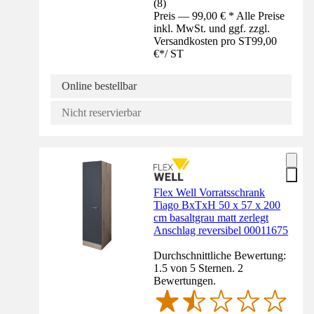
(
8
)
Preis — 99,00 € * Alle Preise
inkl. MwSt. und ggf. zzgl.
Versandkosten pro ST
99,00
€
*
/
ST
Online bestellbar
Nicht reservierbar
Flex Well Vorratsschrank
Tiago BxTxH 50 x 57 x 200
cm basaltgrau matt zerlegt
Anschlag reversibel 00011675
Durchschnittliche Bewertung:
1.5 von 5 Sternen. 2
Bewertungen.