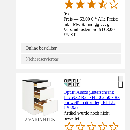
(
6
)
Preis — 63,00 € * Alle Preise
inkl. MwSt. und ggf. zzgl.
Versandkosten pro ST
63,00
€
*
/
ST
Online bestellbar
Nicht reservierbar
Optifit Auszugunterschrank
Luca932 BxTxH 50 x 60 x 88
cm weiß matt zerlegt KLLU
U536-0+
Artikel wurde noch nicht
bewertet.
2 VARIANTEN