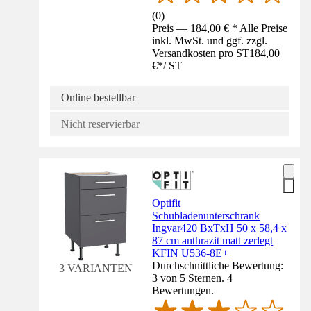
(
0
)
Preis — 184,00 € * Alle Preise
inkl. MwSt. und ggf. zzgl.
Versandkosten pro ST
184,00
€
*
/
ST
Online bestellbar
Nicht reservierbar
Optifit
Schubladenunterschrank
Ingvar420 BxTxH 50 x 58,4 x
87 cm anthrazit matt zerlegt
KFIN U536-8E+
Durchschnittliche Bewertung:
3 VARIANTEN
3 von 5 Sternen. 4
Bewertungen.