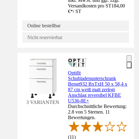
inkl. MwSt. und ggf. zzgl.
Versandkosten pro ST
184,00
€
*
/
ST
Online bestellbar
Nicht reservierbar
Optifit
Schubladenunterschrank
Bengt932 BxTxH 50 x 58,4 x
87 cm weiß matt zerlegt
Anschlag reversibel KFBE
U536-8E+
3 VARIANTEN
Durchschnittliche Bewertung:
2.8 von 5 Sternen. 11
Bewertungen.
(
11
)