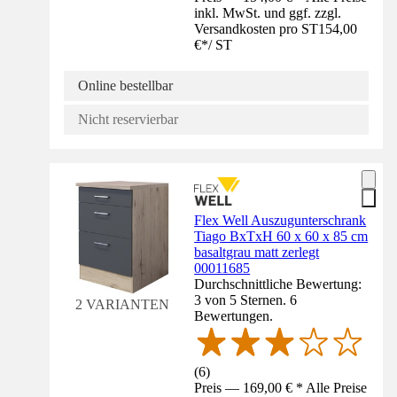
inkl. MwSt. und ggf. zzgl.
Versandkosten pro ST
154,00
€
*
/
ST
Online bestellbar
Nicht reservierbar
Flex Well Auszugunterschrank
Tiago BxTxH 60 x 60 x 85 cm
basaltgrau matt zerlegt
00011685
Durchschnittliche Bewertung:
3 von 5 Sternen. 6
2 VARIANTEN
Bewertungen.
(
6
)
Preis — 169,00 € * Alle Preise