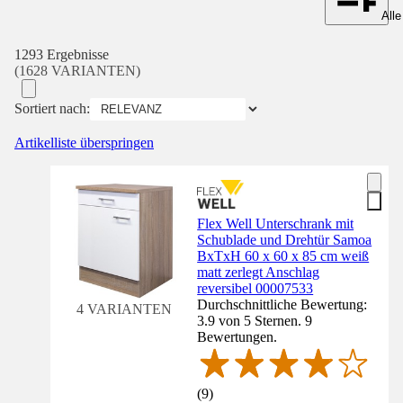
Alle
1293 Ergebnisse
(1628 VARIANTEN)
Sortiert nach:
Artikelliste überspringen
Flex Well Unterschrank mit
Schublade und Drehtür Samoa
BxTxH 60 x 60 x 85 cm weiß
matt zerlegt Anschlag
reversibel 00007533
Durchschnittliche Bewertung:
4 VARIANTEN
3.9 von 5 Sternen. 9
Bewertungen.
(
9
)