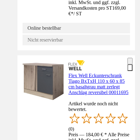
inkl. MwSt. und ggf. zzgl.
Versandkosten pro ST
169,00
€
*
/
ST
Online bestellbar
Nicht reservierbar
Flex Well Eckunterschrank
Tiago BxTxH 110 x 60 x 85
cm basaltgrau matt zerlegt
Anschlag reversibel 00011695
Artikel wurde noch nicht
bewertet.
(
0
)
Preis — 184,00 € * Alle Preise