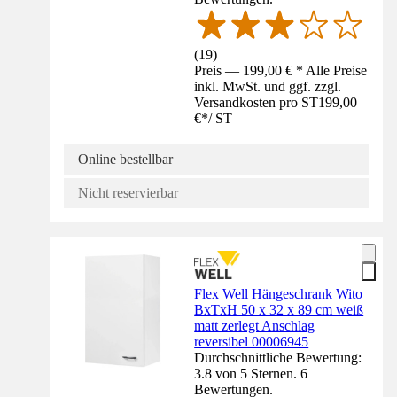
(
19
)
Preis — 199,00 € * Alle Preise
inkl. MwSt. und ggf. zzgl.
Versandkosten pro ST
199,00
€
*
/
ST
Online bestellbar
Nicht reservierbar
Flex Well Hängeschrank Wito
BxTxH 50 x 32 x 89 cm weiß
matt zerlegt Anschlag
reversibel 00006945
Durchschnittliche Bewertung:
3.8 von 5 Sternen. 6
Bewertungen.