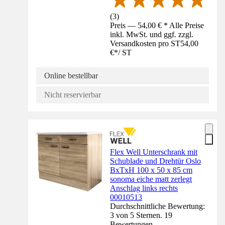
(
3
)
Preis — 54,00 € * Alle Preise
inkl. MwSt. und ggf. zzgl.
Versandkosten pro ST
54,00
€
*
/
ST
Online bestellbar
Nicht reservierbar
Flex Well Unterschrank mit
Schublade und Drehtür Oslo
BxTxH 100 x 50 x 85 cm
sonoma eiche matt zerlegt
Anschlag links rechts
00010513
Durchschnittliche Bewertung:
3 von 5 Sternen. 19
Bewertungen.