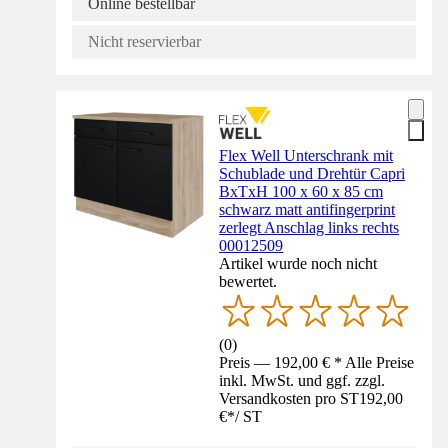
Online bestellbar
Nicht reservierbar
Flex Well Unterschrank mit
Schublade und Drehtür Capri
BxTxH 100 x 60 x 85 cm
schwarz matt antifingerprint
zerlegt Anschlag links rechts
00012509
Artikel wurde noch nicht
bewertet.
(
0
)
Preis — 192,00 € * Alle Preise
inkl. MwSt. und ggf. zzgl.
Versandkosten pro ST
192,00
€
*
/
ST