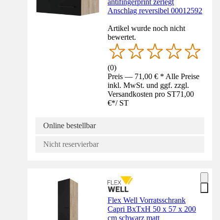
antifingerprint zerlegt
Anschlag reversibel 00012592
Artikel wurde noch nicht
bewertet.
(
0
)
Preis — 71,00 € * Alle Preise
inkl. MwSt. und ggf. zzgl.
Versandkosten pro ST
71,00
€
*
/
ST
Online bestellbar
Nicht reservierbar
Flex Well Vorratsschrank
Capri BxTxH 50 x 57 x 200
cm schwarz matt