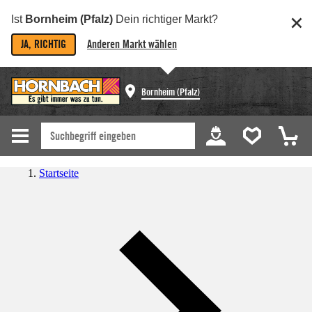
Ist
Bornheim (Pfalz)
Dein richtiger Markt?
JA, RICHTIG
Anderen Markt wählen
Bornheim (Pfalz)
Startseite