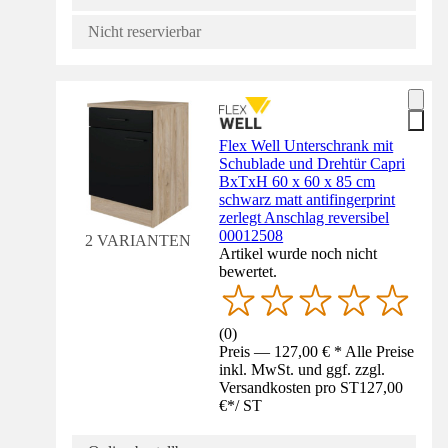
Nicht reservierbar
Flex Well Unterschrank mit
Schublade und Drehtür Capri
BxTxH 60 x 60 x 85 cm
schwarz matt antifingerprint
zerlegt Anschlag reversibel
00012508
2 VARIANTEN
Artikel wurde noch nicht
bewertet.
(
0
)
Preis — 127,00 € * Alle Preise
inkl. MwSt. und ggf. zzgl.
Versandkosten pro ST
127,00
€
*
/
ST