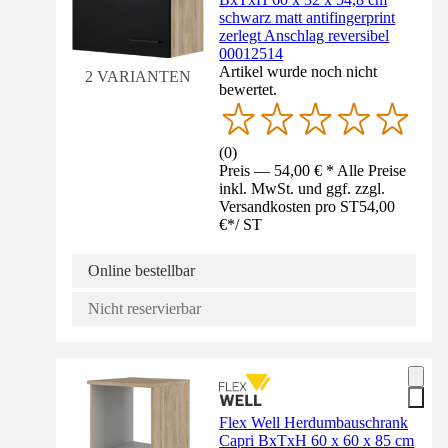
schwarz matt antifingerprint
zerlegt Anschlag reversibel
00012514
Artikel wurde noch nicht
2 VARIANTEN
bewertet.
(
0
)
Preis — 54,00 € * Alle Preise
inkl. MwSt. und ggf. zzgl.
Versandkosten pro ST
54,00
€
*
/
ST
Online bestellbar
Nicht reservierbar
Flex Well Herdumbauschrank
Capri BxTxH 60 x 60 x 85 cm