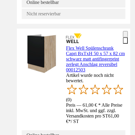
Online bestellbar
Nicht reservierbar
Flex Well Spülenschrank
Capri BxTxH 50 x 57 x 82 cm
schwarz matt antifingerprint
zerlegt Anschlag reversibel
00012503
Artikel wurde noch nicht
bewertet.
(
0
)
Preis — 61,00 € * Alle Preise
inkl. MwSt. und ggf. zzgl.
Versandkosten pro ST
61,00
€
*
/
ST