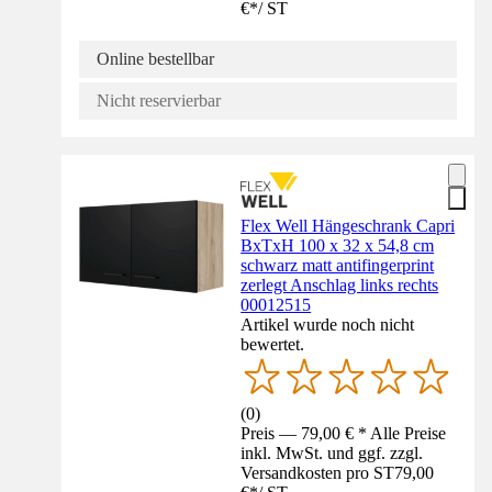
€
*
/
ST
Online bestellbar
Nicht reservierbar
Flex Well Hängeschrank Capri
BxTxH 100 x 32 x 54,8 cm
schwarz matt antifingerprint
zerlegt Anschlag links rechts
00012515
Artikel wurde noch nicht
bewertet.
(
0
)
Preis — 79,00 € * Alle Preise
inkl. MwSt. und ggf. zzgl.
Versandkosten pro ST
79,00