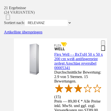
21 Ergebnisse
(24 VARIANTEN)
Sortiert nach:
Artikelliste überspringen
Flex Well - - BxTxH 50 x 50 x
200 cm weiß antifingerprint
zerlegt Anschlag reversibel
00005341
Durchschnittliche Bewertung:
2.9 von 5 Sternen. 15
Bewertungen.
(
15
)
Preis — 89,00 € * Alle Preise
inkl. MwSt. und ggf. zzgl.
Versandkosten pro ST
89,00