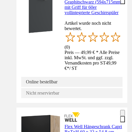
Graphitschwarz (594x715mm)
mit Griff für 60er
vollintegrierte Geschirrspüler
Artikel wurde noch nicht
bewertet.
(
0
)
Preis — 49,99 € * Alle Preise
inkl. MwSt. und ggf. zzgl.
Versandkosten pro ST
49,99
€
*
/
ST
Online bestellbar
Nicht reservierbar
Flex Well Hängeschrank Capri
BxTxH 60 x 32 x 54,8 cm