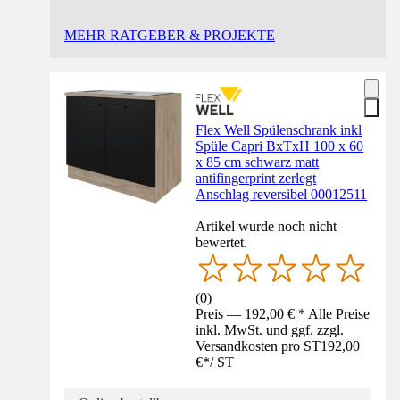
MEHR RATGEBER & PROJEKTE
Flex Well Spülenschrank inkl
Spüle Capri BxTxH 100 x 60
x 85 cm schwarz matt
antifingerprint zerlegt
Anschlag reversibel 00012511
Artikel wurde noch nicht
bewertet.
(
0
)
Preis — 192,00 € * Alle Preise
inkl. MwSt. und ggf. zzgl.
Versandkosten pro ST
192,00
€
*
/
ST