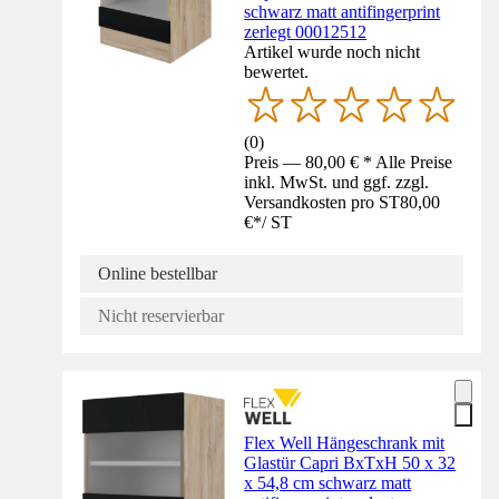
schwarz matt antifingerprint
zerlegt 00012512
Artikel wurde noch nicht
bewertet.
(
0
)
Preis — 80,00 € * Alle Preise
inkl. MwSt. und ggf. zzgl.
Versandkosten pro ST
80,00
€
*
/
ST
Online bestellbar
Nicht reservierbar
Flex Well Hängeschrank mit
Glastür Capri BxTxH 50 x 32
x 54,8 cm schwarz matt