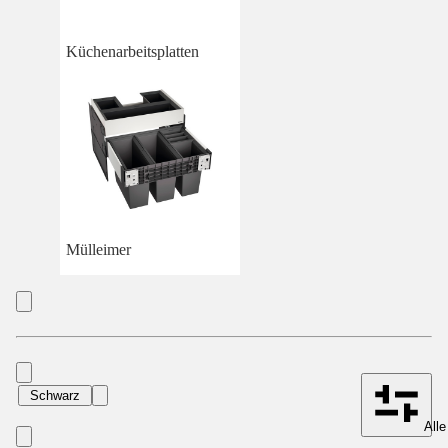
Küchenarbeitsplatten
Mülleimer
Schwarz
Alle