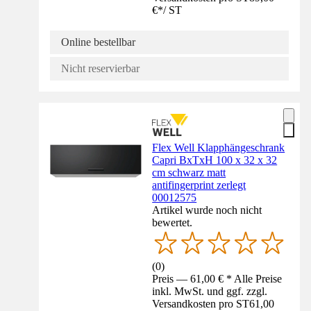
€
*
/
ST
Online bestellbar
Nicht reservierbar
Flex Well Klapphängeschrank
Capri BxTxH 100 x 32 x 32
cm schwarz matt
antifingerprint zerlegt
00012575
Artikel wurde noch nicht
bewertet.
(
0
)
Preis — 61,00 € * Alle Preise
inkl. MwSt. und ggf. zzgl.
Versandkosten pro ST
61,00