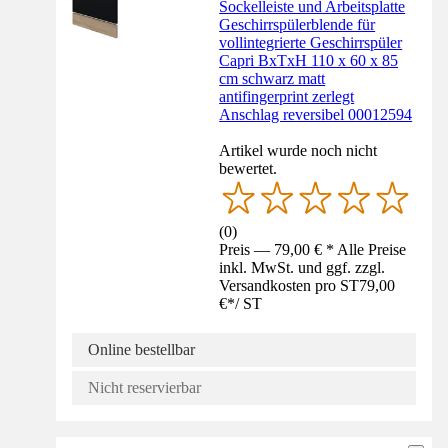
Sockelleiste und Arbeitsplatte
Geschirrspülerblende für
vollintegrierte Geschirrspüler
Capri BxTxH 110 x 60 x 85
cm schwarz matt
antifingerprint zerlegt
Anschlag reversibel 00012594
Artikel wurde noch nicht
bewertet.
(
0
)
Preis — 79,00 € * Alle Preise
inkl. MwSt. und ggf. zzgl.
Versandkosten pro ST
79,00
€
*
/
ST
Online bestellbar
Nicht reservierbar