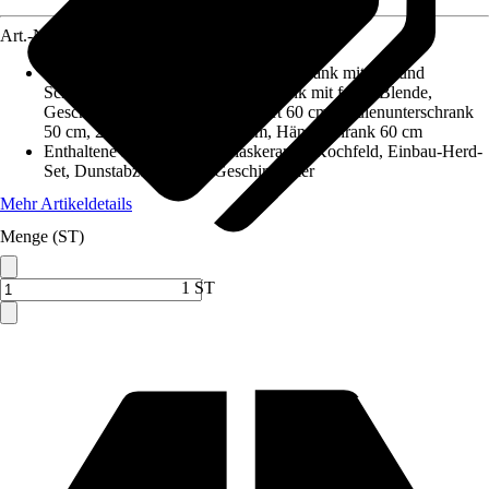
Art.-Nr.
10074729
Enthaltene Küchenschränke
:
Unterschrank mit Tür und
Schublade 50 cm, Herdumbauschrank mit fester Blende,
Geschirrspülerblende vollintegriert 60 cm, Spülenunterschrank
50 cm, 2 x Hängeschrank 50 cm, Hängeschrank 60 cm
Enthaltene Elektrogeräte
:
Glaskeramik-Kochfeld, Einbau-Herd-
Set, Dunstabzugshaube, Geschirrspüler
Mehr Artikeldetails
Menge (ST)
Verkauf durch:
HORNBACH
1 ST