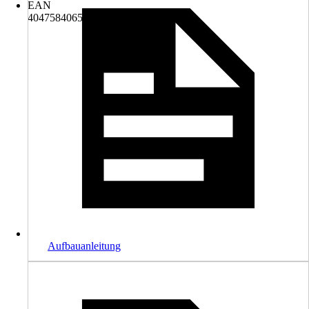
EAN
4047584065618
Aufbauanleitung