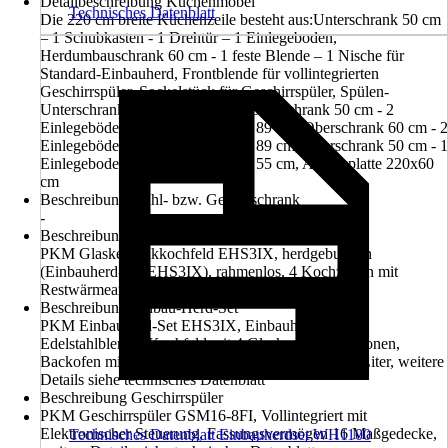
Detailbeschreibung Küchenmöbel
Technisches Datenblatt
Die 220 cm breite Küchenzeile besteht aus:Unterschrank 50 cm
– 1 Schubkasten - 1 Drehtür – 1 Einlegeboden,
Herdumbauschrank 60 cm - 1 feste Blende – 1 Nische für
Standard-Einbauherd, Frontblende für vollintegrierten
Geschirrspüler, Sockelstück für Geschirrspüler, Spülen-
Unterschrank 50 cm - 1 Drehtür, Oberschrank 50 cm - 2
Einlegeböden - 1 Drehtür – Höhe 89 cm, Oberschrank 60 cm - 2
Einlegeböden - 1 Drehtür – Höhe 89 cm, Oberschrank 50 cm - 1
Einlegeboden - 1 Drehtür – Höhe 55 cm, Arbeitsplatte 220x60
cm
Beschreibung Kühl- bzw. Gefrierschrank
-
Beschreibung Kochfeld
PKM Glaskeramikkochfeld EHS3IX, herdgebunden
(Einbauherd-Set EHS3IX), rahmenlos, 4 Kochzonen mit
Restwärmeanzeige
Beschreibung Einbau-Herd-Set
PKM Einbauherd-Set EHS3IX, Einbauherd mit
Edelstahlblende, Kochfeld mit 4 Glaskeramikkochzonen,
Backofen mit 3 Funktionen, Backofenvolumen 65 Liter, weitere
Details siehe technisches Datenblatt
Beschreibung Geschirrspüler
PKM Geschirrspüler GSM16-8FI, Vollintegriert mit
Elektronischer Steuerung, Fassungsvermögen 16 Maßgedecke,
Technisches Datenblatt Einbauherdset WH1100