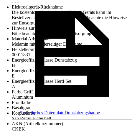
- - -
Elektroaltgerät-Rücknahme
Die kostenlose Rückgabe des Elektro-Geräts kann im
Bestellverlauf ausgewählt werden. Bitte beachte die Hinweise
zur Entsorgung.
Hinweis zur Entsorgung
Bitte beachte die Hinweise zur Entsorgung
Material Arbeitsplatte
Melamin mit vorderseitiger Dickkante
Herstellerartikelnummer
00011831
Energieeffizienzklasse Dunstabzug
B
Energieeffizienzklasse Geschirrspüler
E
Energieeffizienzklasse Herd-Set
A
Farbe Griff
Aluminium
Frontfarbe
Basaltgrau
Technisches Datenblatt Dunstabzugshaube
Korpusfarbe
San Remo Eiche hell
AKN (Artikelkurznummer)
CKEK