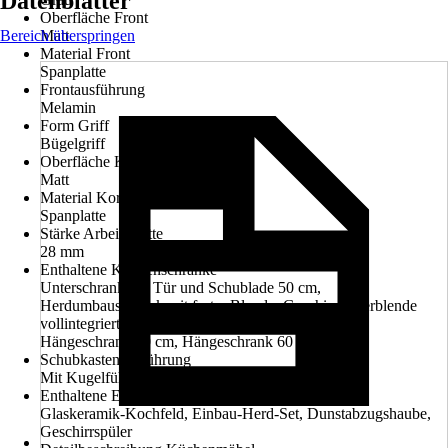
Datenblätter
Oberfläche Front
Bereich überspringen
Matt
Material Front
Spanplatte
Frontausführung
Melamin
Form Griff
Bügelgriff
Oberfläche Korpus
Matt
Material Korpus
Spanplatte
Stärke Arbeitsplatte
28 mm
Enthaltene Küchenschränke
Unterschrank mit Tür und Schublade 50 cm,
Herdumbauschrank mit fester Blende, Geschirrspülerblende
vollintegriert 60 cm, Spülenunterschrank 50 cm, 2 x
Hängeschrank 50 cm, Hängeschrank 60 cm
Schubkastenausführung
Mit Kugelführung und Spanplattenzarge
Enthaltene Elektrogeräte
Glaskeramik-Kochfeld, Einbau-Herd-Set, Dunstabzugshaube,
Geschirrspüler