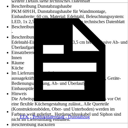
weitere Details siehe technisches Datenblatt
Beschreibung Dunstabzugshaube
PKM 6091H, Dunstabzugshaube für Wandmontage,
Einbaubreite: 60 cm, Material: Edelstahl, Beleuchtungssystem:
LED, 1x 2,5 Watt, weitere Details siehe technisches Datenblatt
Beschreibung Mikrowelle
-
Beschreibung Spüle
Edelstahl-Einbauspüle B 86 x T 43,5 cm breit inklusive Ab- und
Überlaufgarnitur
Einsatzbereich
Innen
Räume
Küche
Im Lieferumfang enthalten
aussagekräftige Aufbauanleitung für jedes Möbelteil, Geräte-
Bedienungsanleitung, Ab- und Überlaufgarnitur für
Einbauspüle.
Hinweis
Die Arbeitsplatte wird ohne Ausschnitt geliefert, was vor Ort
eine flexible Küchengestaltung zulässt., Alle Querteile
(Konstruktionsböden, Ober- und Unterboden) werden im
Farbton weiß geliefert., Herdanschlusskabel und Siphon sind
EEK - Produktdatenblatt - Dunstabzug
nicht im Lieferumfang enthalten.
Beschreibung Backofen