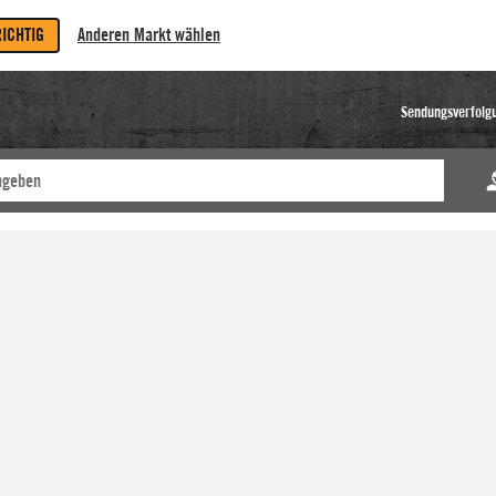
RICHTIG
Anderen Markt wählen
Sendungsverfolg