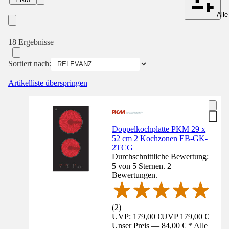
Alle
18 Ergebnisse
Sortiert nach:
Artikelliste überspringen
Doppelkochplatte PKM 29 x
52 cm 2 Kochzonen EB-GK-
2TCG
Durchschnittliche Bewertung:
5 von 5 Sternen. 2
Bewertungen.
(
2
)
UVP: 179,00 €
UVP
179,00 €
Unser Preis — 84,00 € * Alle