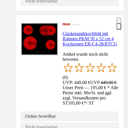
Nicht reservierbar
Glaskeramikkochfeld mit
Rahmen PKM 59 x 52 cm 4
Kochzonen EB-C4-2KBTCG
Artikel wurde noch nicht
bewertet.
(
0
)
UVP: 449,00 €
UVP
449,00 €
Unser Preis — 195,00 € * Alle
Preise inkl. MwSt. und ggf.
zzgl. Versandkosten pro
ST
195,00 €
*
/
ST
Online bestellbar
Nicht reservierbar