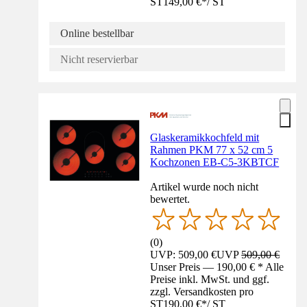
ST
149,00 €
*
/
ST
Online bestellbar
Nicht reservierbar
Glaskeramikkochfeld mit
Rahmen PKM 77 x 52 cm 5
Kochzonen EB-C5-3KBTCF
Artikel wurde noch nicht
bewertet.
(
0
)
UVP: 509,00 €
UVP
509,00 €
Unser Preis — 190,00 € * Alle
Preise inkl. MwSt. und ggf.
zzgl. Versandkosten pro
ST
190,00 €
*
/
ST