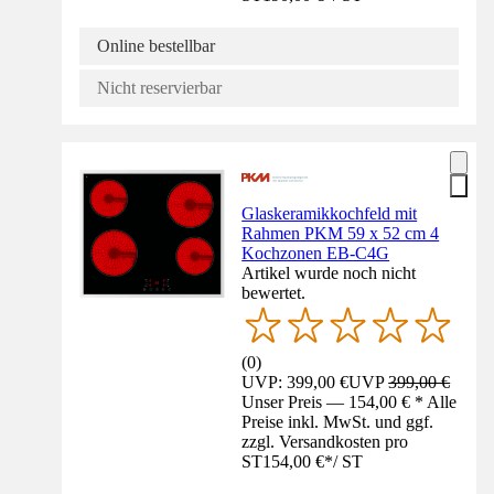
Online bestellbar
Nicht reservierbar
Glaskeramikkochfeld mit
Rahmen PKM 59 x 52 cm 4
Kochzonen EB-C4G
Artikel wurde noch nicht
bewertet.
(
0
)
UVP: 399,00 €
UVP
399,00 €
Unser Preis — 154,00 € * Alle
Preise inkl. MwSt. und ggf.
zzgl. Versandkosten pro
ST
154,00 €
*
/
ST