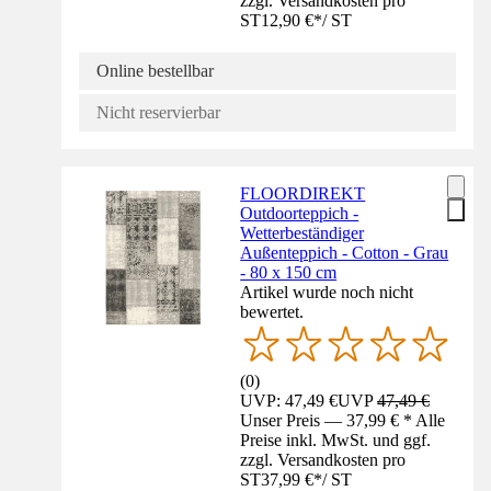
zzgl. Versandkosten pro
ST
12,90 €
*
/
ST
Online bestellbar
Nicht reservierbar
FLOORDIREKT
Outdoorteppich -
Wetterbeständiger
Außenteppich - Cotton - Grau
- 80 x 150 cm
Artikel wurde noch nicht
bewertet.
(
0
)
UVP: 47,49 €
UVP
47,49 €
Unser Preis — 37,99 € * Alle
Preise inkl. MwSt. und ggf.
zzgl. Versandkosten pro
ST
37,99 €
*
/
ST