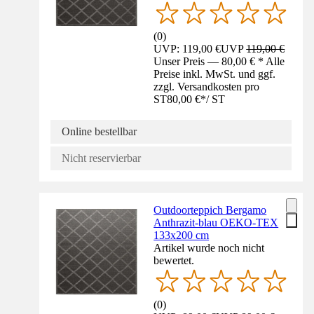
(
0
)
UVP: 119,00 €
UVP
119,00 €
Unser Preis — 80,00 € * Alle
Preise inkl. MwSt. und ggf.
zzgl. Versandkosten pro
ST
80,00 €
*
/
ST
Online bestellbar
Nicht reservierbar
Outdoorteppich Bergamo
Anthrazit-blau OEKO-TEX
133x200 cm
Artikel wurde noch nicht
bewertet.
(
0
)