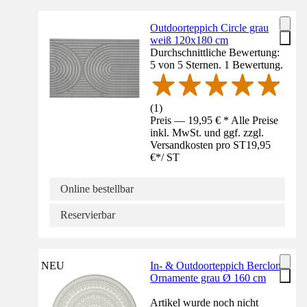
Outdoorteppich Circle grau
weiß 120x180 cm
Durchschnittliche Bewertung:
5 von 5 Sternen. 1 Bewertung.
(
1
)
Preis — 19,95 € * Alle Preise
inkl. MwSt. und ggf. zzgl.
Versandkosten pro ST
19,95
€
*
/
ST
Online bestellbar
Reservierbar
NEU
In- & Outdoorteppich Berclon
Ornamente grau Ø 160 cm
Artikel wurde noch nicht