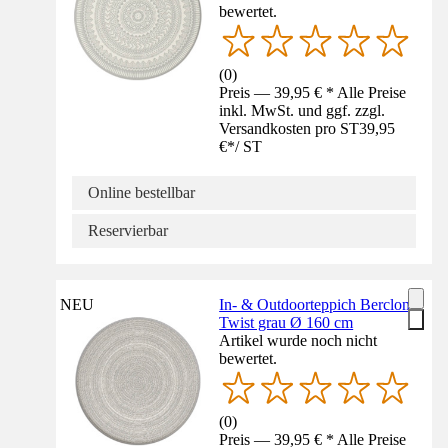
bewertet.
(
0
)
Preis — 39,95 € * Alle Preise
inkl. MwSt. und ggf. zzgl.
Versandkosten pro ST
39,95
€
*
/
ST
Online bestellbar
Reservierbar
NEU
In- & Outdoorteppich Berclon
Twist grau Ø 160 cm
Artikel wurde noch nicht
bewertet.
(
0
)
Preis — 39,95 € * Alle Preise