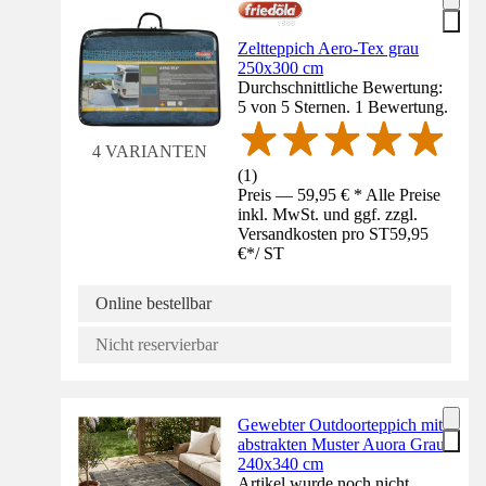
Zeltteppich Aero-Tex grau
250x300 cm
Durchschnittliche Bewertung:
5 von 5 Sternen. 1 Bewertung.
4 VARIANTEN
(
1
)
Preis — 59,95 € * Alle Preise
inkl. MwSt. und ggf. zzgl.
Versandkosten pro ST
59,95
€
*
/
ST
Online bestellbar
Nicht reservierbar
Gewebter Outdoorteppich mit
abstrakten Muster Auora Grau
240x340 cm
Artikel wurde noch nicht