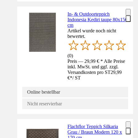
In- & Outdoorteppich
Indonesia Kediri taupe 80x150
cm
Artikel wurde noch nicht
bewertet.
(
0
)
Preis — 29,99 € * Alle Preise
inkl. MwSt. und ggf. zzgl.
Versandkosten pro ST
29,99
€
*
/
ST
Online bestellbar
Nicht reservierbar
Flachflor Teppich Silkaria
Grau / Braun Modern 120 x
170 cm