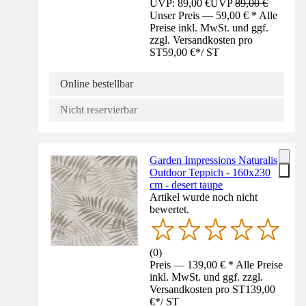
UVP: 89,00 €
UVP
89,00 €
Unser Preis — 59,00 € * Alle
Preise inkl. MwSt. und ggf.
zzgl. Versandkosten pro
ST
59,00 €
*
/
ST
Online bestellbar
Nicht reservierbar
Garden Impressions Naturalis
Outdoor Teppich - 160x230
cm - desert taupe
Artikel wurde noch nicht
bewertet.
(
0
)
Preis — 139,00 € * Alle Preise
inkl. MwSt. und ggf. zzgl.
Versandkosten pro ST
139,00
€
*
/
ST