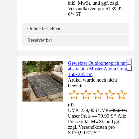
inkl. MwSt. und ggf. zzgl.
Versandkosten pro ST
39,95
€
*
/
ST
Online bestellbar
Reservierbar
Gewebter Outdoorteppich mit
abstrakten Muster Auora Grau
160x235 cm
Artikel wurde noch nicht
bewertet.
(
0
)
UVP: 239,00 €
UVP
239,00 €
Unser Preis — 79,90 € * Alle
Preise inkl. MwSt. und ggf.
zzgl. Versandkosten pro
ST
79,90 €
*
/
ST