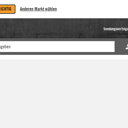
RICHTIG
Anderen Markt wählen
Sendungsverfolg