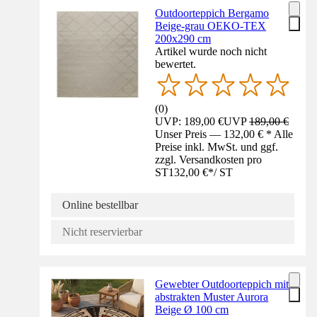
Outdoorteppich Bergamo
Beige-grau OEKO-TEX
200x290 cm
Artikel wurde noch nicht
bewertet.
(
0
)
UVP: 189,00 €
UVP
189,00 €
Unser Preis — 132,00 € * Alle
Preise inkl. MwSt. und ggf.
zzgl. Versandkosten pro
ST
132,00 €
*
/
ST
Online bestellbar
Nicht reservierbar
Gewebter Outdoorteppich mit
abstrakten Muster Aurora
Beige Ø 100 cm