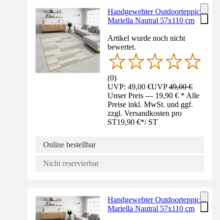
Handgewebter Outdoorteppich
Mariella Nautral 57x110 cm
Artikel wurde noch nicht
bewertet.
(
0
)
UVP: 49,00 €
UVP
49,00 €
Unser Preis — 19,90 € * Alle
Preise inkl. MwSt. und ggf.
zzgl. Versandkosten pro
ST
19,90 €
*
/
ST
Online bestellbar
Nicht reservierbar
Handgewebter Outdoorteppich
Mariella Nautral 57x110 cm