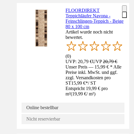
FLOORDIREKT
Teppichläufer Navona -
Feinschlingen-Teppich - Beige
80 x 100 cm
Artikel wurde noch nicht
bewertet.
(
0
)
UVP: 20,79 €
UVP
20,79 €
Unser Preis — 15,99 € * Alle
Preise inkl. MwSt. und ggf.
zzgl. Versandkosten pro
ST
15,99 €
*
/
ST
Entspricht 19,99 € pro
m²
(
19,99 €
/
m²
)
Online bestellbar
Nicht reservierbar