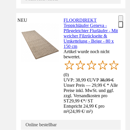
NEU
FLOORDIREKT
Teppichläufer Geneva -
Pflegeleichter Flurläufer - Mit
weicher Filzrückseite &
Umkettelung - Beige - 80 x
150 cm
Artikel wurde noch nicht
bewertet.
(
0
)
UVP: 38,99 €
UVP
38,99 €
Unser Preis — 29,99 € * Alle
Preise inkl. MwSt. und ggf.
zzgl. Versandkosten pro
ST
29,99 €
*
/
ST
Entspricht 24,99 € pro
m²
(
24,99 €
/
m²
)
Online bestellbar