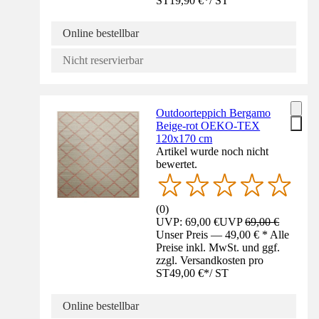
ST
19,90 €
*
/
ST
Online bestellbar
Nicht reservierbar
Outdoorteppich Bergamo
Beige-rot OEKO-TEX
120x170 cm
Artikel wurde noch nicht
bewertet.
(
0
)
UVP: 69,00 €
UVP
69,00 €
Unser Preis — 49,00 € * Alle
Preise inkl. MwSt. und ggf.
zzgl. Versandkosten pro
ST
49,00 €
*
/
ST
Online bestellbar