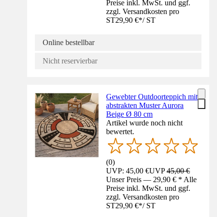
Preise inkl. MwSt. und ggf.
zzgl. Versandkosten pro
ST
29,90 €
*
/
ST
Online bestellbar
Nicht reservierbar
Gewebter Outdoorteppich mit
abstrakten Muster Aurora
Beige Ø 80 cm
Artikel wurde noch nicht
bewertet.
(
0
)
UVP: 45,00 €
UVP
45,00 €
Unser Preis — 29,90 € * Alle
Preise inkl. MwSt. und ggf.
zzgl. Versandkosten pro
ST
29,90 €
*
/
ST