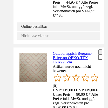
Preis — 44,95 € * Alle Preise
inkl. MwSt. und ggf. zzgl.
Versandkosten pro ST
44,95
€
*
/
ST
Online bestellbar
Nicht reservierbar
Outdoorteppich Bergamo
Beige-rot OEKO-TEX
160x225 cm
Artikel wurde noch nicht
bewertet.
(
0
)
UVP: 119,00 €
UVP
119,00 €
Unser Preis — 80,00 € * Alle
Preise inkl. MwSt. und ggf.
zzgl. Versandkosten pro
ST
80,00 €
*
/
ST