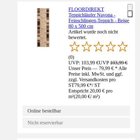
FLOORDIREKT
Teppichläufer Navona -
Feinschlingen-Teppich - Beige
80 x 500 cm
Artikel wurde noch nicht
bewertet.
(
0
)
UVP: 103,99 €
UVP
103,99 €
Unser Preis — 79,99 € * Alle
Preise inkl. MwSt. und ggf.
zzgl. Versandkosten pro
ST
79,99 €
*
/
ST
Entspricht 20,00 € pro
m²
(
20,00 €
/
m²
)
Online bestellbar
Nicht reservierbar