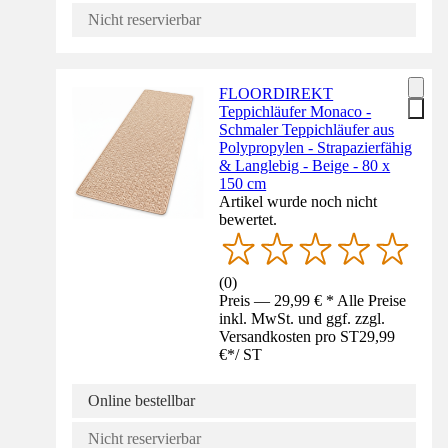
Nicht reservierbar
FLOORDIREKT
Teppichläufer Monaco -
Schmaler Teppichläufer aus
Polypropylen - Strapazierfähig
& Langlebig - Beige - 80 x
150 cm
Artikel wurde noch nicht
bewertet.
(
0
)
Preis — 29,99 € * Alle Preise
inkl. MwSt. und ggf. zzgl.
Versandkosten pro ST
29,99
€
*
/
ST
Online bestellbar
Nicht reservierbar