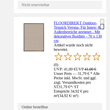
Nicht reservierbar
FLOORDIREKT Outdoor-
Teppich Verona- Für Innen- &
Außenbereiche geeignet - Mit
dekorativer Bordüre - 70 x 130
cm
Artikel wurde noch nicht
bewertet.
(
0
)
UVP: 41,00 €
UVP
41,00 €
Unser Preis — 31,79 € * Alle
Preise inkl. MwSt. und ggf.
zzgl. Versandkosten pro
ST
31,79 €
*
/
ST
Entspricht 34,92 € pro
m²
(
34,92 €
/
m²
)
Online bestellbar