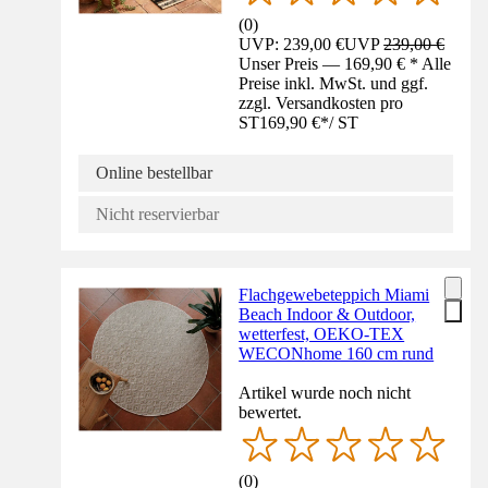
(
0
)
UVP: 239,00 €
UVP
239,00 €
Unser Preis — 169,90 € * Alle
Preise inkl. MwSt. und ggf.
zzgl. Versandkosten pro
ST
169,90 €
*
/
ST
Online bestellbar
Nicht reservierbar
Flachgewebeteppich Miami
Beach Indoor & Outdoor,
wetterfest, OEKO-TEX
WECONhome 160 cm rund
Artikel wurde noch nicht
bewertet.
(
0
)