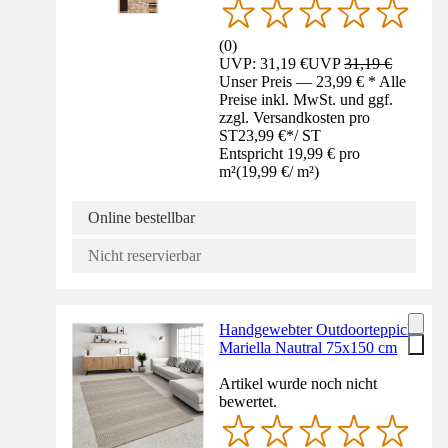
(
0
)
UVP: 31,19 €
UVP
31,19 €
Unser Preis — 23,99 € * Alle
Preise inkl. MwSt. und ggf.
zzgl. Versandkosten pro
ST
23,99 €
*
/
ST
Entspricht 19,99 € pro
m²
(
19,99 €
/
m²
)
Online bestellbar
Nicht reservierbar
Handgewebter Outdoorteppich
Mariella Nautral 75x150 cm
Artikel wurde noch nicht
bewertet.