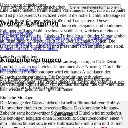
Über unsere Schiebetüren
Verantwortlich für Produktsicherheit:
.
Siehe Herstellerinformationen
Eine Glasschiebetür trennt Räume voneinander, sorgt für Privatsphäre
und ist platzsparend. Gleichzeit verleiht die hohe Lichtdurchlässigkeit
der Tür Ihren Räumen mehr Größe und Transparenz. Diese
Weitere Kategorien
hochwertige Glasschiebetür wird durch ein elegantes und modernes
Rahmenprofil aus Stahl in schwarz stabilisiert, welches mit einem
Liste überspringen
Bügelgriff versehen ist. Lästiges Türknallen gehört der Vergangenheit
Holz, Fenster & Türen
Innentüren & Zargen
Schiebetüren
an, denn diese Schiebetür läuft leise über Leichtlauf-Rollen. Die
Loft Schiebetüren
Glasschiebetüren
Holzschiebetüren
Glastür ist leicht einzubauen und präsentiert sich langlebig und stabil.
Schiebetürbeschläge & Zubehör
Leise & leichtlaufend
Kundenbewertungen
Die wartungsfrei kugelgelagerten Laufwagen sorgen für äußerste
Laufruhe – auch nach vielen Jahren intensiver Nutzung. Durch die
Bereich überspringen
beiliegenden Positionsstopper wird ein hartes Anschlagen der
Glasschiebetür verhindert. Die Bodenführung verhindert
Die Echtheit der Bewertungen wurde von uns nicht überprüft.
Pendelbewegungen. Die Profile dienen als Griffe und somit lässt sich
Bewertungen können auch von Kunden stammen, die die Ware nicht
die Tür leicht öffnen und schließen.
nachweislich genutzt oder gekauft haben.
Einfache Montage
Die Montage der Glassschiebetür ist selbst für unerfahrene Hobby-
Heimwerker einfach zu bewerkstelligen. Das komplette Montage-
Zahlarten
Zubehör samt hochwertiger Schrauben und Dübel wird mitgeliefert.
Sie benötigen lediglich einen Kreuzschlitz-Schraubendreher, einen 4
mm Inbusschlüssel sowie eine Bohrmaschine mit 6 mm und 10 mm