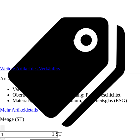
Weitere Artikel des Verkäufers
Art.-Nr.
12130411
Variante
:
Schiebetür-Komplettset
Oberfläche/Oberflächenbehandlung
:
Pulverbeschichtet
Materialspezifizierung
:
Aluminium, Sicherheitsglas (ESG)
Mehr Artikeldetails
Menge (ST)
1 ST