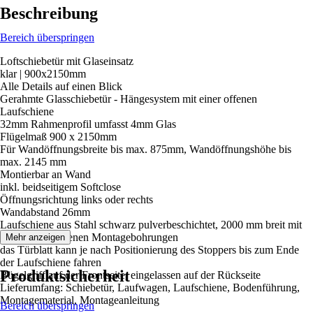
Beschreibung
Bereich überspringen
Loftschiebetür mit Glaseinsatz
klar | 900x2150mm
Alle Details auf einen Blick
Gerahmte Glasschiebetür - Hängesystem mit einer offenen
Laufschiene
32mm Rahmenprofil umfasst 4mm Glas
Flügelmaß 900 x 2150mm
Für Wandöffnungsbreite bis max. 875mm, Wandöffnungshöhe bis
max. 2145 mm
Montierbar an Wand
inkl. beidseitigem Softclose
Öffnungsrichtung links oder rechts
Wandabstand 26mm
Laufschiene aus Stahl schwarz pulverbeschichtet, 2000 mm breit mit
bereits vorhandenen Montagebohrungen
Mehr anzeigen
das Türblatt kann je nach Positionierung des Stoppers bis zum Ende
der Laufschiene fahren
Produktsicherheit
Bügelgriff auf der Frontseite, eingelassen auf der Rückseite
Lieferumfang: Schiebetür, Laufwagen, Laufschiene, Bodenführung,
Montagematerial, Montageanleitung
Bereich überspringen