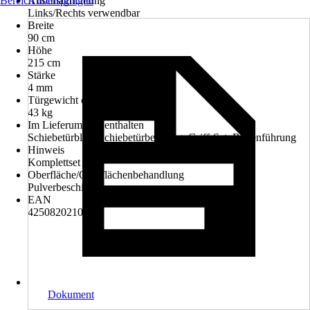
Bereich überspringen
Anschlagrichtung
Links/Rechts verwendbar
Breite
90 cm
Höhe
215 cm
Stärke
4 mm
Türgewicht ca.
43 kg
Im Lieferumfang enthalten
Schiebetürblatt, Schiebetürbeschlag, Griff-Set, Bodenführung
Hinweis
Komplettset
Oberfläche/Oberflächenbehandlung
Pulverbeschichtet
EAN
4250820210905
Dokument