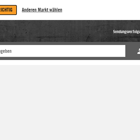
RICHTIG
Anderen Markt wählen
Sendungsverfolg