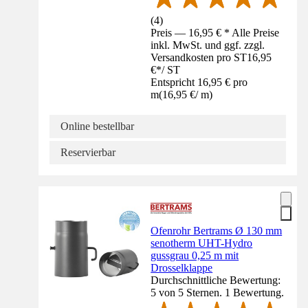
(
4
)
Preis — 16,95 € * Alle Preise
inkl. MwSt. und ggf. zzgl.
Versandkosten pro ST
16,95
€
*
/
ST
Entspricht 16,95 € pro
m
(
16,95 €
/
m
)
Online bestellbar
Reservierbar
Ofenrohr Bertrams Ø 130 mm
senotherm UHT-Hydro
gussgrau 0,25 m mit
Drosselklappe
Durchschnittliche Bewertung:
5 von 5 Sternen. 1 Bewertung.