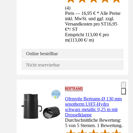
(
4
)
Preis — 16,95 € * Alle Preise
inkl. MwSt. und ggf. zzgl.
Versandkosten pro ST
16,95
€
*
/
ST
Entspricht 113,00 € pro
m
(
113,00 €
/
m
)
Online bestellbar
Nicht reservierbar
Ofenrohr Bertrams Ø 130 mm
senotherm UHT-Hydro
schwarz metallic 0,25 m mit
Drosselklappe
Durchschnittliche Bewertung:
5 von 5 Sternen. 1 Bewertung.