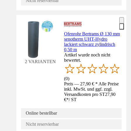
Nicht reservierbar
Ofenrohr Bertrams Ø 130 mm
senotherm UHT-Hydro
lackiert schwarz zylindrisch
0,50 m
Artikel wurde noch nicht
bewertet.
2 VARIANTEN
(
0
)
Preis — 27,90 € * Alle Preise
inkl. MwSt. und ggf. zzgl.
Versandkosten pro ST
27,90
€
*
/
ST
Online bestellbar
Nicht reservierbar