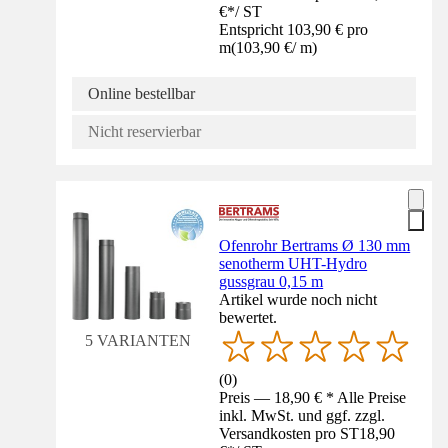
€
*
/
ST
Entspricht 103,90 € pro
m
(
103,90 €
/
m
)
Online bestellbar
Nicht reservierbar
Ofenrohr Bertrams Ø 130 mm
senotherm UHT-Hydro
gussgrau 0,15 m
Artikel wurde noch nicht
bewertet.
5 VARIANTEN
(
0
)
Preis — 18,90 € * Alle Preise
inkl. MwSt. und ggf. zzgl.
Versandkosten pro ST
18,90