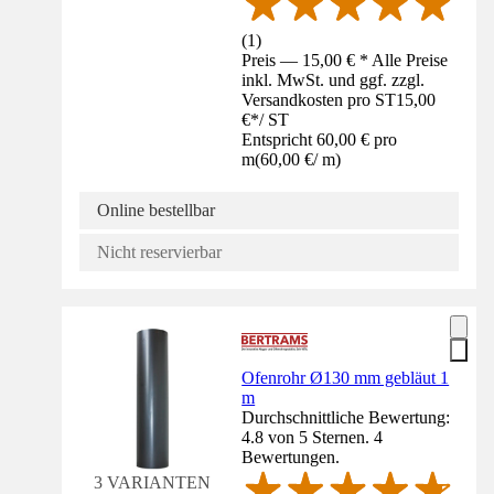
(
1
)
Preis — 15,00 € * Alle Preise
inkl. MwSt. und ggf. zzgl.
Versandkosten pro ST
15,00
€
*
/
ST
Entspricht 60,00 € pro
m
(
60,00 €
/
m
)
Online bestellbar
Nicht reservierbar
Ofenrohr Ø130 mm gebläut 1
m
Durchschnittliche Bewertung:
4.8 von 5 Sternen. 4
Bewertungen.
3 VARIANTEN