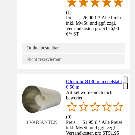
(
1
)
Preis — 26,90 € * Alle Preise
inkl. MwSt. und ggf. zzgl.
Versandkosten pro ST
26,90
€
*
/
ST
Online bestellbar
Nicht reservierbar
Ofenrohr Ø130 mm edelstahl
0,50 m
Artikel wurde noch nicht
bewertet.
(
0
)
Preis — 51,95 € * Alle Preise
3 VARIANTEN
inkl. MwSt. und ggf. zzgl.
Versandkosten pro ST
51,95