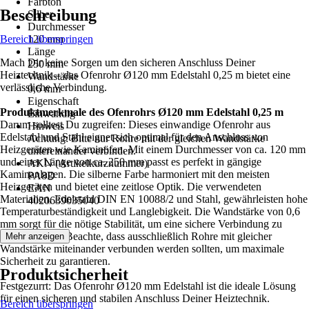
Farbton
Beschreibung
Silber
Durchmesser
Bereich überspringen
120 mm
Länge
Mach Dir keine Sorgen um den sicheren Anschluss Deiner
250 mm
Heiztechnik – das Ofenrohr Ø120 mm Edelstahl 0,25 m bietet eine
Wandstärke
verlässliche Verbindung.
0,6 mm
Eigenschaft
Produktmerkmale des Ofenrohrs Ø120 mm Edelstahl 0,25 m
Einwandig
Darum solltest Du zugreifen: Dieses einwandige Ofenrohr aus
Hinweis
Edelstahl und Stahl eignet sich optimal für den Anschluss von
Achtung: Bitte nur Rohre mit der gleichen Wandstärke
Heizgeräten wie Kaminöfen. Mit einem Durchmesser von ca. 120 mm
untereinander verbinden.
und einer Länge von ca. 250 mm passt es perfekt in gängige
AKN (Artikelkurznummer)
Kaminanlagen. Die silberne Farbe harmoniert mit den meisten
PA8D
Heizgeräten und bietet eine zeitlose Optik. Die verwendeten
EAN
Materialien, Edelstahl DIN EN 10088/2 und Stahl, gewährleisten hohe
4020639035040
Temperaturbeständigkeit und Langlebigkeit. Die Wandstärke von 0,6
mm sorgt für die nötige Stabilität, um eine sichere Verbindung zu
gewährleisten. Beachte, dass ausschließlich Rohre mit gleicher
Mehr anzeigen
Wandstärke miteinander verbunden werden sollten, um maximale
Sicherheit zu garantieren.
Produktsicherheit
Festgezurrt: Das Ofenrohr Ø120 mm Edelstahl ist die ideale Lösung
für einen sicheren und stabilen Anschluss Deiner Heiztechnik.
Bereich überspringen