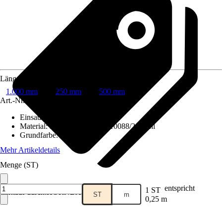
Länge
1.000 mm
250 mm
500 mm
Art.-Nr.
5860142
Einsatzbereich
:
Innen
Material
:
Edelstahl DIN EN 10088/2, Stahl
Grundfarbe
:
Silber
Mehr Artikeldetails
Menge (ST)
entspricht
1 ST
Verkauf durch:
HORNBACH
ST
m
0,25 m