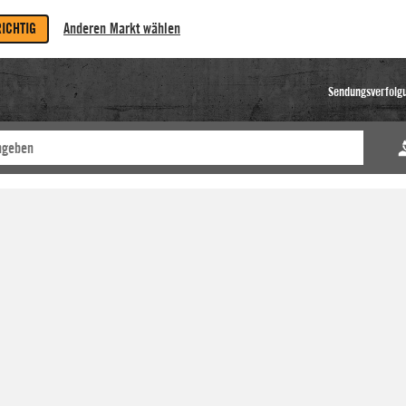
RICHTIG
Anderen Markt wählen
Sendungsverfolg