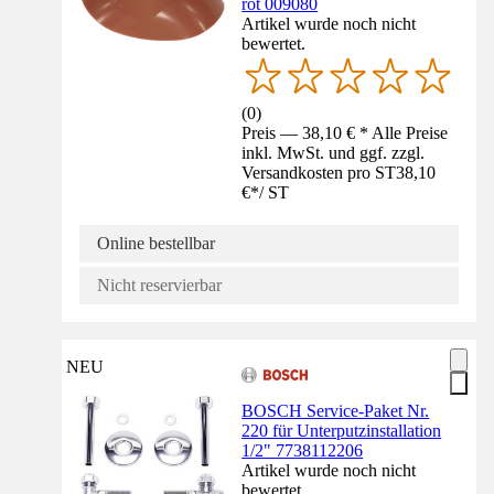
rot 009080
Artikel wurde noch nicht
bewertet.
(
0
)
Preis — 38,10 € * Alle Preise
inkl. MwSt. und ggf. zzgl.
Versandkosten pro ST
38,10
€
*
/
ST
Online bestellbar
Nicht reservierbar
NEU
BOSCH Service-Paket Nr.
220 für Unterputzinstallation
1/2" 7738112206
Artikel wurde noch nicht
bewertet.