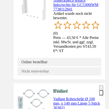
Abdeckblech seitlich
links/rechts für GC5300iWM
7738112841
Artikel wurde noch nicht
bewertet.
(
0
)
Preis — 43,50 € * Alle Preise
inkl. MwSt. und ggf. zzgl.
Versandkosten pro ST
43,50
€
*
/
ST
Online bestellbar
Nicht reservierbar
Vaillant Rohrschelle Ø 100
mm, x 140 mm Länge 5 Stück
303821