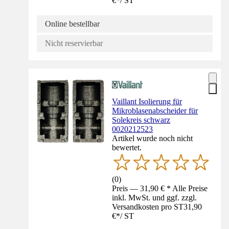
€
*
/
ST
Online bestellbar
Nicht reservierbar
Vaillant Isolierung für
Mikroblasenabscheider für
Solekreis schwarz
0020212523
Artikel wurde noch nicht
bewertet.
(
0
)
Preis — 31,90 € * Alle Preise
inkl. MwSt. und ggf. zzgl.
Versandkosten pro ST
31,90
€
*
/
ST