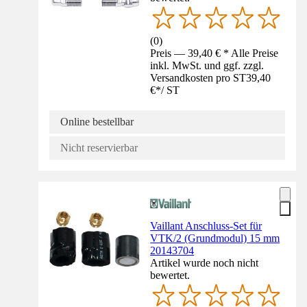
(
0
)
Preis — 39,40 € * Alle Preise
inkl. MwSt. und ggf. zzgl.
Versandkosten pro ST
39,40
€
*
/
ST
Online bestellbar
Nicht reservierbar
Vaillant Anschluss-Set für
VTK/2 (Grundmodul) 15 mm
20143704
Artikel wurde noch nicht
bewertet.