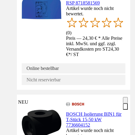
RSP 8718581569
Artikel wurde noch nicht
bewertet.
(
0
)
Preis — 24,30 € * Alle Preise
inkl. MwSt. und ggf. zzgl.
Versandkosten pro ST
24,30
€
*
/
ST
Online bestellbar
Nicht reservierbar
NEU
BOSCH Isolierung BIN1 für
T-Stück 15-50 kW
7736604152
Artikel wurde noch nicht