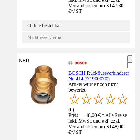
Versandkosten pro ST
47,30
€
*
/
ST
Online bestellbar
Nicht reservierbar
NEU
BOSCH Rückflussverhinderer
Nr. 414 7719000705
Artikel wurde noch nicht
bewertet.
(
0
)
Preis — 48,00 € * Alle Preise
inkl. MwSt. und ggf. zzgl.
Versandkosten pro ST
48,00
€
*
/
ST