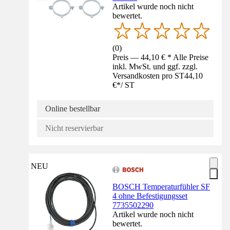
Artikel wurde noch nicht
bewertet.
(
0
)
Preis — 44,10 € * Alle Preise
inkl. MwSt. und ggf. zzgl.
Versandkosten pro ST
44,10
€
*
/
ST
Online bestellbar
Nicht reservierbar
NEU
BOSCH Temperaturfühler SF
4 ohne Befestigungsset
7735502290
Artikel wurde noch nicht
bewertet.