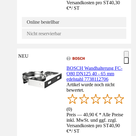
Versandkosten pro ST
40,30
€
*
/
ST
Online bestellbar
Nicht reservierbar
NEU
BOSCH Wandhalterung FC-
O80 DN125 40 - 65 mm
edelstahl 7738112706
Artikel wurde noch nicht
bewertet.
(
0
)
Preis — 40,90 € * Alle Preise
inkl. MwSt. und ggf. zzgl.
Versandkosten pro ST
40,90
€
*
/
ST