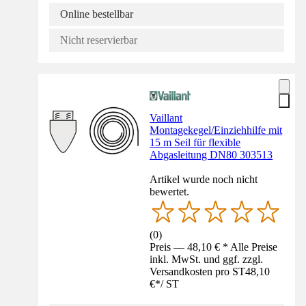
Online bestellbar
Nicht reservierbar
Vaillant
Montagekegel/Einziehhilfe mit
15 m Seil für flexible
Abgasleitung DN80 303513
Artikel wurde noch nicht
bewertet.
(
0
)
Preis — 48,10 € * Alle Preise
inkl. MwSt. und ggf. zzgl.
Versandkosten pro ST
48,10
€
*
/
ST