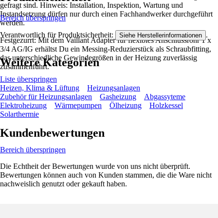
gefragt sind. Hinweis: Installation, Inspektion, Wartung und
Instandsetzung dürfen nur durch einen Fachhandwerker durchgeführt
Bereich überspringen
werden.
Verantwortlich für Produktsicherheit:
.
Siehe Herstellerinformationen
Festgezurrt: Mit dem Vaillant Adapter für flexibles Anschlussrohr 1 x
3/4 AG/IG erhältst Du ein Messing-Reduzierstück als Schraubfitting,
das unterschiedliche Gewindegrößen in der Heizung zuverlässig
Weitere Kategorien
zusammenführt.
Liste überspringen
Heizen, Klima & Lüftung
Heizungsanlagen
Zubehör für Heizungsanlagen
Gasheizung
Abgassyteme
Elektroheizung
Wärmepumpen
Ölheizung
Holzkessel
Solarthermie
Kundenbewertungen
Bereich überspringen
Die Echtheit der Bewertungen wurde von uns nicht überprüft.
Bewertungen können auch von Kunden stammen, die die Ware nicht
nachweislich genutzt oder gekauft haben.