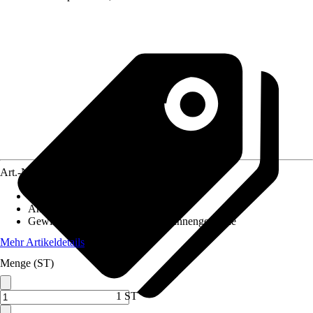
Art.-Nr.
12575216
Größe
:
1" x 3/4"
Anwendung
:
Verbinden
Gewinde-Typ
:
Aussengewinde / Innengewinde
Mehr Artikeldetails
Menge (ST)
1 ST