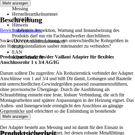
Material
Mehr anzeigen
Messing
Herstellerartikelnummer
Beschreibung
20059767
Hinweis
Bereich überspringen
Installation, Inspektion, Wartung und Instandsetzung des
Produkts darf nur ein Fachhandwerker durchführen.
Suchst Du eine sichere Lösung, um unterschiedliche Rohrgrößen in
AKN (Artikelkurznummer)
der Heizungsinstallation sauber miteinander zu verbinden?
H1Z3
EAN
Produktmerkmale des/der Vaillant Adapter für flexibles
4024074545270
Anschlussrohr 1 x 3/4 AG/IG
Darum solltest Du zugreifen: Als Reduzierstück verbindet der Adapter
Anschlüsse von 1 auf 3/4 und hilft Dir damit, Leitungen und Bauteile
mit unterschiedlichen Gewindegrößen passend zusammenzuführen,
ohne provisorische Übergänge. Durch die Ausführung als
Schraubfitting entsteht eine feste, lösbare Verbindung, die sich für
Montagearbeiten und spätere Anpassungen in der Heizung eignet. Das
Außen- und Innengewinde ermöglicht den Anschluss an gängige
Gegenstücke und erleichtert so die Einbindung in bestehende
Installationen.
Mehr anzeigen
Der Adapter besteht aus Messing und ist damit für den Einsatz in
Produktsicherheit
Heizungsanwendungen geeignet, bei denen robuste Metallfittings