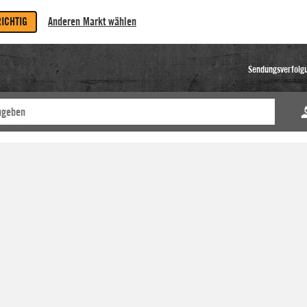
RICHTIG
Anderen Markt wählen
Sendungsverfolg