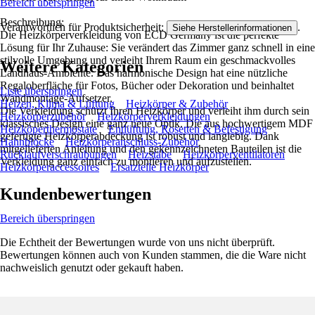
Bereich überspringen
Beschreibung:
Verantwortlich für Produktsicherheit:
.
Siehe Herstellerinformationen
Die Heizkörperverkleidung von ECD Germany ist die perfekte
Lösung für Ihr Zuhause: Sie verändert das Zimmer ganz schnell in eine
stilvolle Umgebung und verleiht Ihrem Raum ein geschmackvolles
Weitere Kategorien
Landhaus-Ambiente. Das harmonische Design hat eine nützliche
Regaloberfläche für Fotos, Bücher oder Dekoration und beinhaltet
Liste überspringen
Wandmontage-Aufsetzer.
Heizen, Klima & Lüftung
Heizkörper & Zubehör
Die Verkleidung schützt Ihren Heizkörper und verleiht ihm durch sein
Heizkörperzubehör
Heizkörperverkleidungen
klassisches Design eine ganz neue Optik. Die aus hochwertigem MDF
Heizköperthermostate
Entlüftung, Rosetten & Befestigung
gefertigte Heizkörperabdeckung ist robust und langlebig. Dank
Hahnblöcke
Heizkörperanschluss-Zubehör
mitgelieferten Anleitung und den gekennzeichneten Bauteilen ist die
Rücklaufverschraubungen
Heizstäbe
Heizkörperventilatoren
Verkleidung ganz einfach zu montieren und aufzustellen.
Heizkörperaccessoires
Ersatzteile Heizkörper
Kundenbewertungen
Bereich überspringen
Die Echtheit der Bewertungen wurde von uns nicht überprüft.
Bewertungen können auch von Kunden stammen, die die Ware nicht
nachweislich genutzt oder gekauft haben.