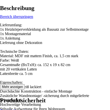
Beschreibung
Bereich überspringen
Lieferumfang:
1x Heizkörperverkleidung als Bausatz zur Selbstmontage
1x Montagematerial
1x Anleitung
Lieferung ohne Dekoration
Technische Daten:
Material: MDF mit mattem Finish, ca. 1,5 cm stark
Farbe: Weiß
Gesamtmaße (BxTxH): ca. 152 x 19 x 82 cm
mit 20 vertikalen Latten
Lattenbreite ca. 5 cm
Eigenschaften:
MDF-Platten weiß lackiert
Mehr anzeigen
Durchdachte Konstruktion - einfache Montage
Zusätzliche Wandmontage/ -sicherung durch mitgelieferte
Produktsicherheit
Schnittwinkel
Hochwertige Verarbeitung
Stilvolle Aufwertung für Ihren Wohnraum