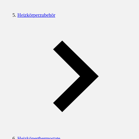
Heizkörperzubehör
Heizköperthermostate