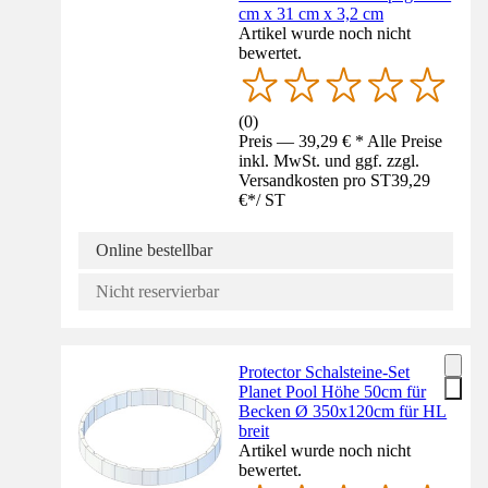
cm x 31 cm x 3,2 cm
Artikel wurde noch nicht
bewertet.
(
0
)
Preis — 39,29 € * Alle Preise
inkl. MwSt. und ggf. zzgl.
Versandkosten pro ST
39,29
€
*
/
ST
Online bestellbar
Nicht reservierbar
Protector Schalsteine-Set
Planet Pool Höhe 50cm für
Becken Ø 350x120cm für HL
breit
Artikel wurde noch nicht
bewertet.