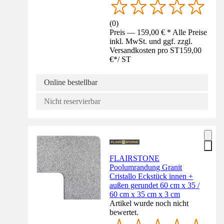
(
0
)
Preis — 159,00 € * Alle Preise
inkl. MwSt. und ggf. zzgl.
Versandkosten pro ST
159,00
€
*
/
ST
Online bestellbar
Nicht reservierbar
FLAIRSTONE
Poolumrandung Granit
Cristallo Eckstück innen +
außen gerundet 60 cm x 35 /
60 cm x 35 cm x 3 cm
Artikel wurde noch nicht
bewertet.