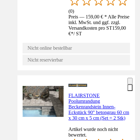
(
0
)
Preis — 159,00 € * Alle Preise
inkl. MwSt. und ggf. zzgl.
Versandkosten pro ST
159,00
€
*
/
ST
Nicht online bestellbar
Nicht reservierbar
FLAIRSTONE
Poolumrandung
Beckenrandstein Innen-
Eckstück 90° betongrau 60 cm
x 30 cm x 5 cm (Set = 2 Stk)
Artikel wurde noch nicht
bewertet.