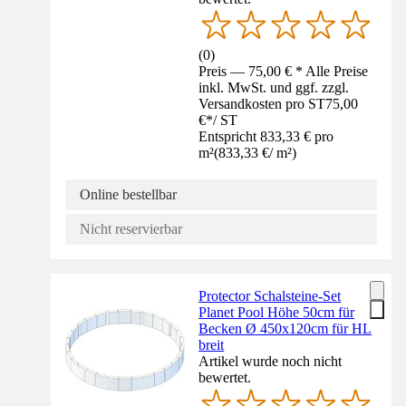
(
0
)
Preis — 75,00 € * Alle Preise
inkl. MwSt. und ggf. zzgl.
Versandkosten pro ST
75,00
€
*
/
ST
Entspricht 833,33 € pro
m²
(
833,33 €
/
m²
)
Online bestellbar
Nicht reservierbar
Protector Schalsteine-Set
Planet Pool Höhe 50cm für
Becken Ø 450x120cm für HL
breit
Artikel wurde noch nicht
bewertet.