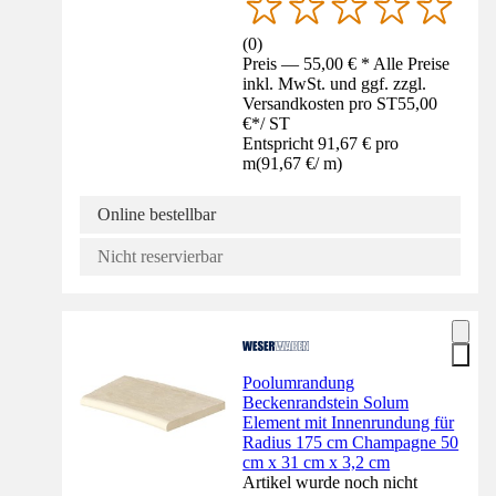
(
0
)
Preis — 55,00 € * Alle Preise
inkl. MwSt. und ggf. zzgl.
Versandkosten pro ST
55,00
€
*
/
ST
Entspricht 91,67 € pro
m
(
91,67 €
/
m
)
Online bestellbar
Nicht reservierbar
Poolumrandung
Beckenrandstein Solum
Element mit Innenrundung für
Radius 175 cm Champagne 50
cm x 31 cm x 3,2 cm
Artikel wurde noch nicht