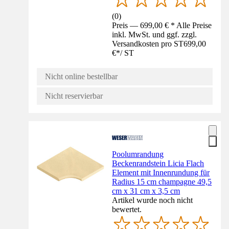
(
0
)
Preis — 699,00 € * Alle Preise
inkl. MwSt. und ggf. zzgl.
Versandkosten pro ST
699,00
€
*
/
ST
Nicht online bestellbar
Nicht reservierbar
Poolumrandung
Beckenrandstein Licia Flach
Element mit Innenrundung für
Radius 15 cm champagne 49,5
cm x 31 cm x 3,5 cm
Artikel wurde noch nicht
bewertet.