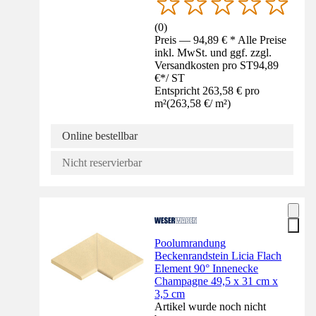
(
0
)
Preis — 94,89 € * Alle Preise
inkl. MwSt. und ggf. zzgl.
Versandkosten pro ST
94,89
€
*
/
ST
Entspricht 263,58 € pro
m²
(
263,58 €
/
m²
)
Online bestellbar
Nicht reservierbar
Poolumrandung
Beckenrandstein Licia Flach
Element 90° Innenecke
Champagne 49,5 x 31 cm x
3,5 cm
Artikel wurde noch nicht