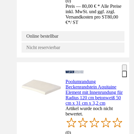
(
0
)
Preis — 80,00 € * Alle Preise
inkl. MwSt. und ggf. zzgl.
Versandkosten pro ST
80,00
€
*
/
ST
Online bestellbar
Nicht reservierbar
Poolumrandung
Beckenrandstein Aquitaine
Element mit Innenrundung für
Radius 120 cm betonweiß 50
cm x 31 cm x 3,2 cm
Artikel wurde noch nicht
bewertet.
(
0
)