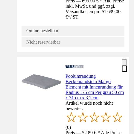
Preis — 699,00 € * Alle Preise
inkl. MwSt. und ggf. zzgl.
Versandkosten pro ST
699,00
€
*
/
ST
Online bestellbar
Nicht reservierbar
Poolumrandung
Beckenrandstein Margo
Element mit Innenrundung für
Radius 175 cm Perlgrau 50 cm
x 31 cm x 3,2 cm
Artikel wurde noch nicht
bewertet.
(
0
)
Preis — 52,89 € * Alle Preise