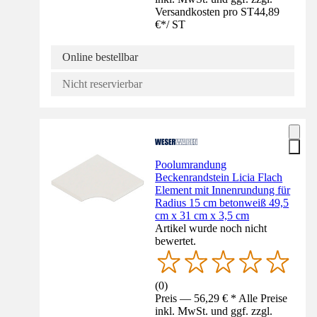
Versandkosten pro ST
44,89
€
*
/
ST
Online bestellbar
Nicht reservierbar
Poolumrandung
Beckenrandstein Licia Flach
Element mit Innenrundung für
Radius 15 cm betonweiß 49,5
cm x 31 cm x 3,5 cm
Artikel wurde noch nicht
bewertet.
(
0
)
Preis — 56,29 € * Alle Preise
inkl. MwSt. und ggf. zzgl.