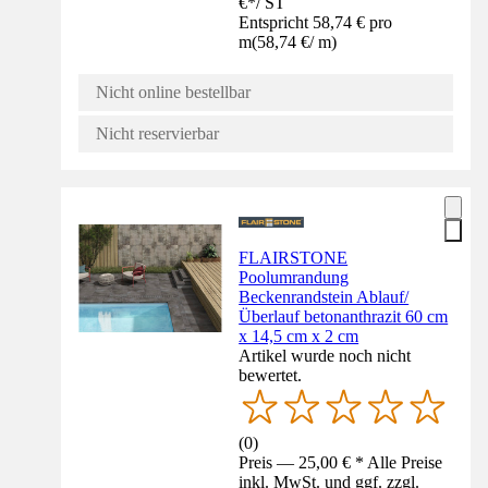
€
*
/
ST
Entspricht 58,74 € pro
m
(
58,74 €
/
m
)
Nicht online bestellbar
Nicht reservierbar
FLAIRSTONE
Poolumrandung
Beckenrandstein Ablauf/
Überlauf betonanthrazit 60 cm
x 14,5 cm x 2 cm
Artikel wurde noch nicht
bewertet.
(
0
)
Preis — 25,00 € * Alle Preise
inkl. MwSt. und ggf. zzgl.