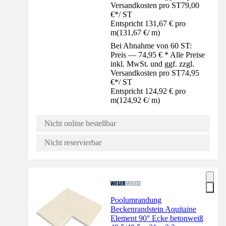
Versandkosten pro ST
79,00
€
*
/
ST
Entspricht 131,67 € pro
m
(
131,67 €
/
m
)
Bei Abnahme von 60 ST:
Preis — 74,95 € * Alle Preise
inkl. MwSt. und ggf. zzgl.
Versandkosten pro ST
74,95
€
*
/
ST
Entspricht 124,92 € pro
m
(
124,92 €
/
m
)
Nicht online bestellbar
Nicht reservierbar
Poolumrandung
Beckenrandstein Aquitaine
Element 90° Ecke betonweiß