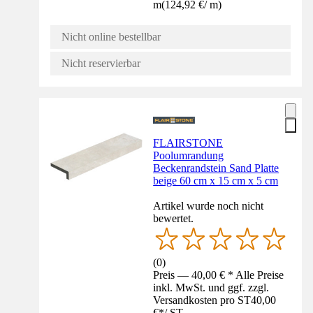
m
(
124,92 €
/
m
)
Nicht online bestellbar
Nicht reservierbar
FLAIRSTONE
Poolumrandung
Beckenrandstein Sand Platte
beige 60 cm x 15 cm x 5 cm
Artikel wurde noch nicht
bewertet.
(
0
)
Preis — 40,00 € * Alle Preise
inkl. MwSt. und ggf. zzgl.
Versandkosten pro ST
40,00
€
*
/
ST