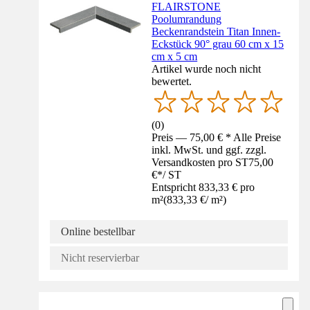
FLAIRSTONE
Poolumrandung
Beckenrandstein Titan Innen-
Eckstück 90° grau 60 cm x 15
cm x 5 cm
Artikel wurde noch nicht
bewertet.
(
0
)
Preis — 75,00 € * Alle Preise
inkl. MwSt. und ggf. zzgl.
Versandkosten pro ST
75,00
€
*
/
ST
Entspricht 833,33 € pro
m²
(
833,33 €
/
m²
)
Online bestellbar
Nicht reservierbar