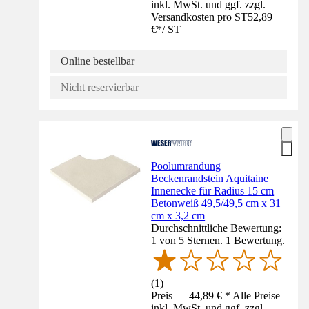
inkl. MwSt. und ggf. zzgl.
Versandkosten pro ST
52,89
€
*
/
ST
Online bestellbar
Nicht reservierbar
Poolumrandung
Beckenrandstein Aquitaine
Innenecke für Radius 15 cm
Betonweiß 49,5/49,5 cm x 31
cm x 3,2 cm
Durchschnittliche Bewertung:
1 von 5 Sternen. 1 Bewertung.
(
1
)
Preis — 44,89 € * Alle Preise
inkl. MwSt. und ggf. zzgl.