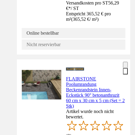
Versandkosten pro ST
56,29
€
*
/
ST
Entspricht 365,52 € pro
m²
(
365,52 €
/
m²
)
Online bestellbar
Nicht reservierbar
FLAIRSTONE
Poolumrandung
Beckenrandstein Innen-
Eckstück 90° betonanthrazit
60 cm x 30 cm x 5 cm (Set = 2
Stk)
Artikel wurde noch nicht
bewertet.