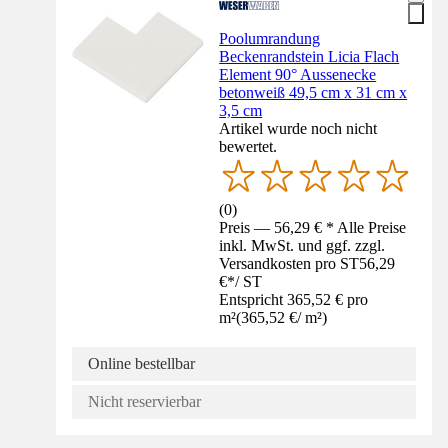
Poolumrandung
Beckenrandstein Licia Flach
Element 90° Aussenecke
betonweiß 49,5 cm x 31 cm x
3,5 cm
Artikel wurde noch nicht
bewertet.
(
0
)
Preis — 56,29 € * Alle Preise
inkl. MwSt. und ggf. zzgl.
Versandkosten pro ST
56,29
€
*
/
ST
Entspricht 365,52 € pro
m²
(
365,52 €
/
m²
)
Online bestellbar
Nicht reservierbar