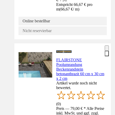
Entspricht 66,67 € pro
m
(
66,67 €
/
m
)
Online bestellbar
Nicht reservierbar
FLAIRSTONE
Poolumrandung
Beckenrandstein
betonanthrazit 60 cm x 30 cm
x 2 cm
Artikel wurde noch nicht
bewertet.
(
0
)
Preis — 79,00 € * Alle Preise
inkl. MwSt. und ggf. zzgl.