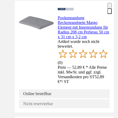
Poolumrandung
Beckenrandstein Margo
Element mit Innenrundung für
Radius 208 cm Perlgrau 50 cm
x 31 cm x 3,2 cm
Artikel wurde noch nicht
bewertet.
(
0
)
Preis — 52,89 € * Alle Preise
inkl. MwSt. und ggf. zzgl.
Versandkosten pro ST
52,89
€
*
/
ST
Online bestellbar
Nicht reservierbar