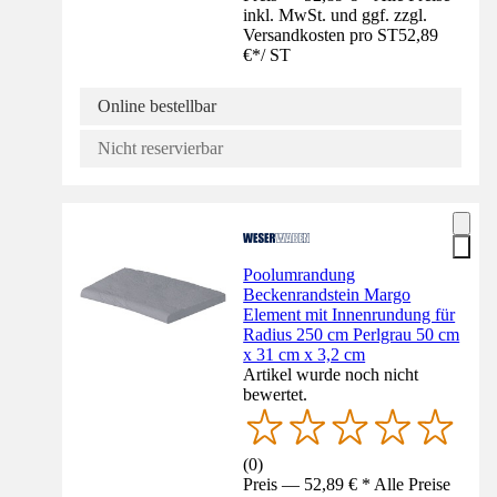
inkl. MwSt. und ggf. zzgl.
Versandkosten pro ST
52,89
€
*
/
ST
Online bestellbar
Nicht reservierbar
Poolumrandung
Beckenrandstein Margo
Element mit Innenrundung für
Radius 250 cm Perlgrau 50 cm
x 31 cm x 3,2 cm
Artikel wurde noch nicht
bewertet.
(
0
)
Preis — 52,89 € * Alle Preise