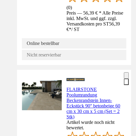
(
0
)
Preis — 56,39 € * Alle Preise
inkl. MwSt. und ggf. zzgl.
Versandkosten pro ST
56,39
€
*
/
ST
Online bestellbar
Nicht reservierbar
FLAIRSTONE
Poolumrandung
Beckenrandstein Innen-
Eckstück 90° betonbeige 60
cm x 30 cm x 5 cm (Set = 2
Stk)
Artikel wurde noch nicht
bewertet.