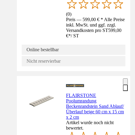
(
0
)
Preis — 599,00 € * Alle Preise
inkl. MwSt. und ggf. zzgl.
Versandkosten pro ST
599,00
€
*
/
ST
Online bestellbar
Nicht reservierbar
FLAIRSTONE
Poolumrandung
Beckenrandstein Sand Ablauf/
Überlauf beige 60 cm x 15 cm
x 2 cm
Artikel wurde noch nicht
bewertet.