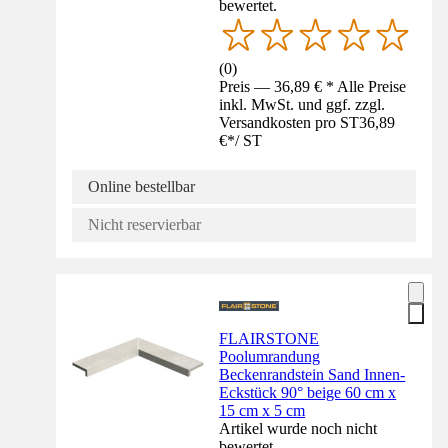
bewertet.
(
0
)
Preis — 36,89 € * Alle Preise
inkl. MwSt. und ggf. zzgl.
Versandkosten pro ST
36,89
€
*
/
ST
Online bestellbar
Nicht reservierbar
FLAIRSTONE
Poolumrandung
Beckenrandstein Sand Innen-
Eckstück 90° beige 60 cm x
15 cm x 5 cm
Artikel wurde noch nicht
bewertet.