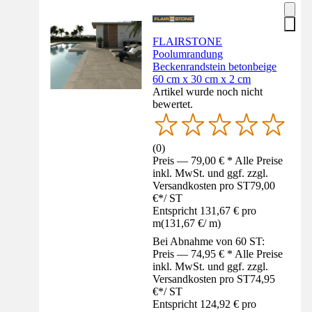
FLAIRSTONE
Poolumrandung
Beckenrandstein betonbeige
60 cm x 30 cm x 2 cm
Artikel wurde noch nicht
bewertet.
(
0
)
Preis — 79,00 € * Alle Preise
inkl. MwSt. und ggf. zzgl.
Versandkosten pro ST
79,00
€
*
/
ST
Entspricht 131,67 € pro
m
(
131,67 €
/
m
)
Bei Abnahme von 60 ST:
Preis — 74,95 € * Alle Preise
inkl. MwSt. und ggf. zzgl.
Versandkosten pro ST
74,95
€
*
/
ST
Entspricht 124,92 € pro