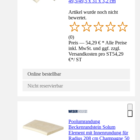
49,5/49,5 x 31 x 3,2 cm
Artikel wurde noch nicht
bewertet.
(
0
)
Preis — 54,29 € * Alle Preise
inkl. MwSt. und ggf. zzgl.
Versandkosten pro ST
54,29
€
*
/
ST
Online bestellbar
Nicht reservierbar
Poolumrandung
Beckenrandstein Solum
Element mit Innenrundung für
Radius 208 cm Champagne 50