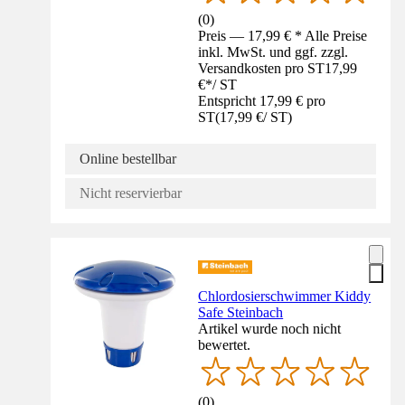
(
0
)
Preis — 17,99 € * Alle Preise
inkl. MwSt. und ggf. zzgl.
Versandkosten pro ST
17,99
€
*
/
ST
Entspricht 17,99 € pro
ST
(
17,99 €
/
ST
)
Online bestellbar
Nicht reservierbar
Chlordosierschwimmer Kiddy
Safe Steinbach
Artikel wurde noch nicht
bewertet.
(
0
)