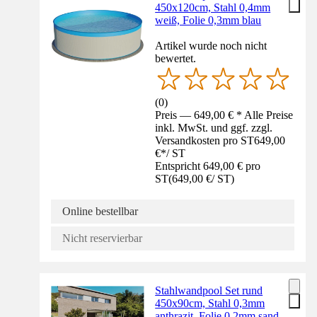
450x120cm, Stahl 0,4mm
weiß, Folie 0,3mm blau
Artikel wurde noch nicht
bewertet.
(
0
)
Preis — 649,00 € * Alle Preise
inkl. MwSt. und ggf. zzgl.
Versandkosten pro ST
649,00
€
*
/
ST
Entspricht 649,00 € pro
ST
(
649,00 €
/
ST
)
Online bestellbar
Nicht reservierbar
Stahlwandpool Set rund
450x90cm, Stahl 0,3mm
anthrazit, Folie 0,2mm sand