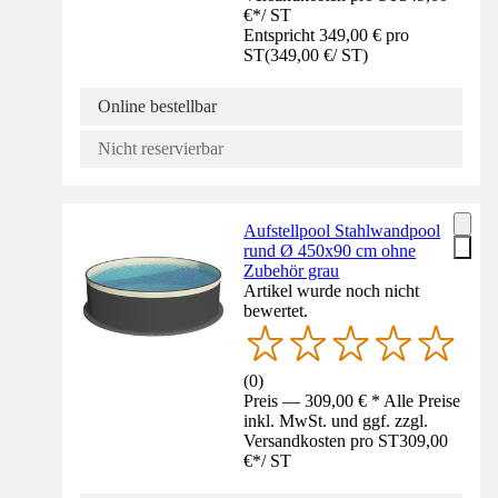
€
*
/
ST
Entspricht 349,00 € pro
ST
(
349,00 €
/
ST
)
Online bestellbar
Nicht reservierbar
Aufstellpool Stahlwandpool
rund Ø 450x90 cm ohne
Zubehör grau
Artikel wurde noch nicht
bewertet.
(
0
)
Preis — 309,00 € * Alle Preise
inkl. MwSt. und ggf. zzgl.
Versandkosten pro ST
309,00
€
*
/
ST