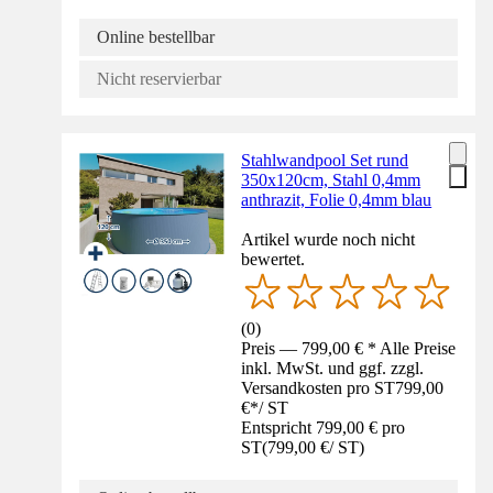
Online bestellbar
Nicht reservierbar
Stahlwandpool Set rund
350x120cm, Stahl 0,4mm
anthrazit, Folie 0,4mm blau
Artikel wurde noch nicht
bewertet.
(
0
)
Preis — 799,00 € * Alle Preise
inkl. MwSt. und ggf. zzgl.
Versandkosten pro ST
799,00
€
*
/
ST
Entspricht 799,00 € pro
ST
(
799,00 €
/
ST
)