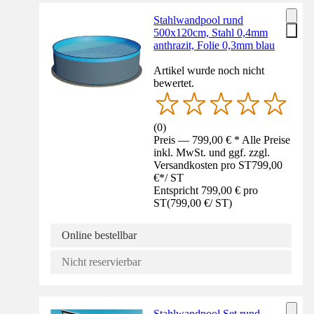
Stahlwandpool rund
500x120cm, Stahl 0,4mm
anthrazit, Folie 0,3mm blau
Artikel wurde noch nicht
bewertet.
(
0
)
Preis — 799,00 € * Alle Preise
inkl. MwSt. und ggf. zzgl.
Versandkosten pro ST
799,00
€
*
/
ST
Entspricht 799,00 € pro
ST
(
799,00 €
/
ST
)
Online bestellbar
Nicht reservierbar
Stahlwandpool Set rund