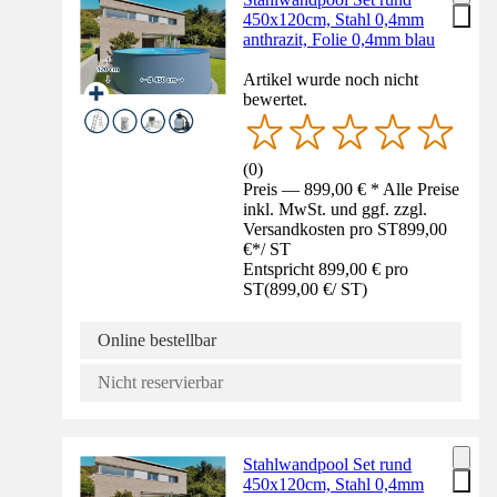
450x120cm, Stahl 0,4mm
anthrazit, Folie 0,4mm blau
Artikel wurde noch nicht
bewertet.
(
0
)
Preis — 899,00 € * Alle Preise
inkl. MwSt. und ggf. zzgl.
Versandkosten pro ST
899,00
€
*
/
ST
Entspricht 899,00 € pro
ST
(
899,00 €
/
ST
)
Online bestellbar
Nicht reservierbar
Stahlwandpool Set rund
450x120cm, Stahl 0,4mm