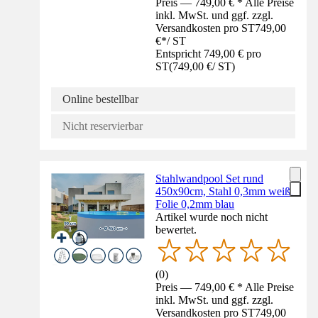
Preis — 749,00 € * Alle Preise
inkl. MwSt. und ggf. zzgl.
Versandkosten pro ST
749,00
€
*
/
ST
Entspricht 749,00 € pro
ST
(
749,00 €
/
ST
)
Online bestellbar
Nicht reservierbar
Stahlwandpool Set rund
450x90cm, Stahl 0,3mm weiß,
Folie 0,2mm blau
Artikel wurde noch nicht
bewertet.
(
0
)
Preis — 749,00 € * Alle Preise
inkl. MwSt. und ggf. zzgl.
Versandkosten pro ST
749,00