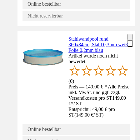
Online bestellbar
Nicht reservierbar
Stahlwandpool rund
360x84cm, Stahl 0,3mm weiß,
Folie 0,2mm blau
Artikel wurde noch nicht
bewertet.
(
0
)
Preis — 149,00 € * Alle Preise
inkl. MwSt. und ggf. zzgl.
Versandkosten pro ST
149,00
€
*
/
ST
Entspricht 149,00 € pro
ST
(
149,00 €
/
ST
)
Online bestellbar