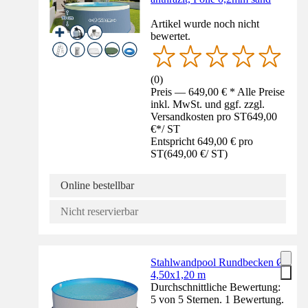
Artikel wurde noch nicht
bewertet.
(
0
)
Preis — 649,00 € * Alle Preise
inkl. MwSt. und ggf. zzgl.
Versandkosten pro ST
649,00
€
*
/
ST
Entspricht 649,00 € pro
ST
(
649,00 €
/
ST
)
Online bestellbar
Nicht reservierbar
Stahlwandpool Rundbecken Ø
4,50x1,20 m
Durchschnittliche Bewertung:
5 von 5 Sternen. 1 Bewertung.