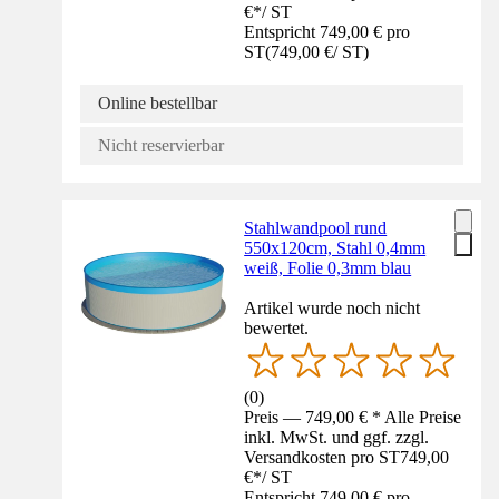
€
*
/
ST
Entspricht 749,00 € pro
ST
(
749,00 €
/
ST
)
Online bestellbar
Nicht reservierbar
Stahlwandpool rund
550x120cm, Stahl 0,4mm
weiß, Folie 0,3mm blau
Artikel wurde noch nicht
bewertet.
(
0
)
Preis — 749,00 € * Alle Preise
inkl. MwSt. und ggf. zzgl.
Versandkosten pro ST
749,00
€
*
/
ST
Entspricht 749,00 € pro