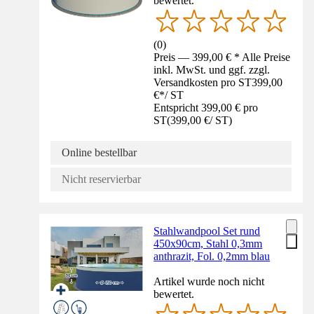
bewertet.
(
0
)
Preis — 399,00 € * Alle Preise
inkl. MwSt. und ggf. zzgl.
Versandkosten pro ST
399,00
€
*
/
ST
Entspricht 399,00 € pro
ST
(
399,00 €
/
ST
)
Online bestellbar
Nicht reservierbar
Stahlwandpool Set rund
450x90cm, Stahl 0,3mm
anthrazit, Fol. 0,2mm blau
Artikel wurde noch nicht
bewertet.