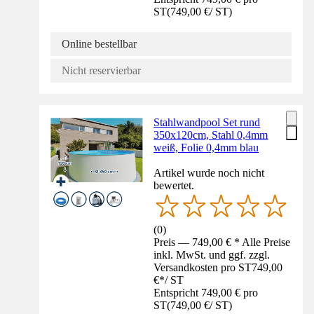
ST
(
749,00 €
/
ST
)
Online bestellbar
Nicht reservierbar
Stahlwandpool Set rund
350x120cm, Stahl 0,4mm
weiß, Folie 0,4mm blau
Artikel wurde noch nicht
bewertet.
(
0
)
Preis — 749,00 € * Alle Preise
inkl. MwSt. und ggf. zzgl.
Versandkosten pro ST
749,00
€
*
/
ST
Entspricht 749,00 € pro
ST
(
749,00 €
/
ST
)