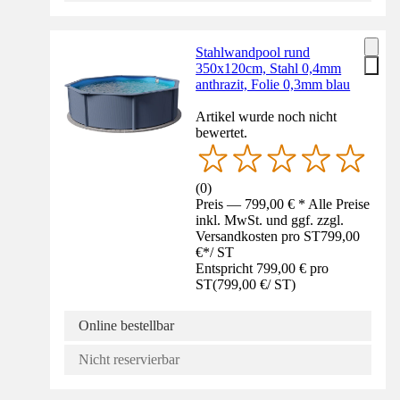
Stahlwandpool rund
350x120cm, Stahl 0,4mm
anthrazit, Folie 0,3mm blau
Artikel wurde noch nicht
bewertet.
(
0
)
Preis — 799,00 € * Alle Preise
inkl. MwSt. und ggf. zzgl.
Versandkosten pro ST
799,00
€
*
/
ST
Entspricht 799,00 € pro
ST
(
799,00 €
/
ST
)
Online bestellbar
Nicht reservierbar