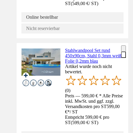
ST
(
549,00 €
/
ST
)
Online bestellbar
Nicht reservierbar
Stahlwandpool Set rund
450x90cm, Stahl 0,3mm weiß,
Folie 0,2mm blau
Artikel wurde noch nicht
bewertet.
(
0
)
Preis — 599,00 € * Alle Preise
inkl. MwSt. und ggf. zzgl.
Versandkosten pro ST
599,00
€
*
/
ST
Entspricht 599,00 € pro
ST
(
599,00 €
/
ST
)