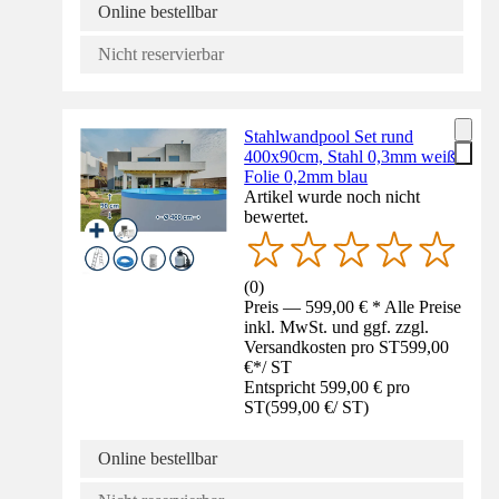
Online bestellbar
Nicht reservierbar
Stahlwandpool Set rund
400x90cm, Stahl 0,3mm weiß,
Folie 0,2mm blau
Artikel wurde noch nicht
bewertet.
(
0
)
Preis — 599,00 € * Alle Preise
inkl. MwSt. und ggf. zzgl.
Versandkosten pro ST
599,00
€
*
/
ST
Entspricht 599,00 € pro
ST
(
599,00 €
/
ST
)
Online bestellbar