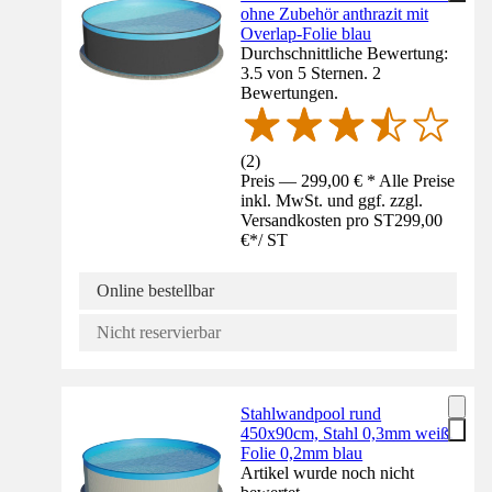
ohne Zubehör anthrazit mit
Overlap-Folie blau
Durchschnittliche Bewertung:
3.5 von 5 Sternen. 2
Bewertungen.
(
2
)
Preis — 299,00 € * Alle Preise
inkl. MwSt. und ggf. zzgl.
Versandkosten pro ST
299,00
€
*
/
ST
Online bestellbar
Nicht reservierbar
Stahlwandpool rund
450x90cm, Stahl 0,3mm weiß,
Folie 0,2mm blau
Artikel wurde noch nicht