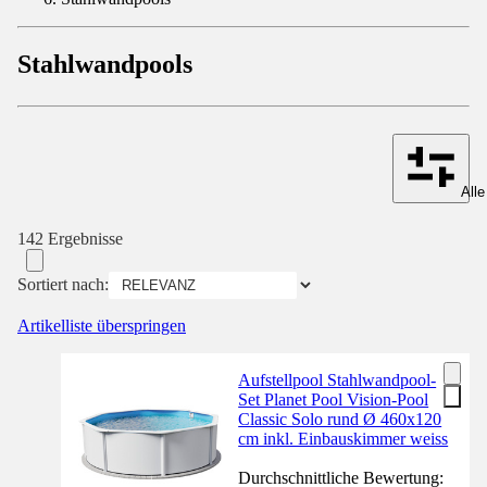
Stahlwandpools
Alle
142 Ergebnisse
Sortiert nach:
Artikelliste überspringen
Aufstellpool Stahlwandpool-
Set Planet Pool Vision-Pool
Classic Solo rund Ø 460x120
cm inkl. Einbauskimmer weiss
Durchschnittliche Bewertung: