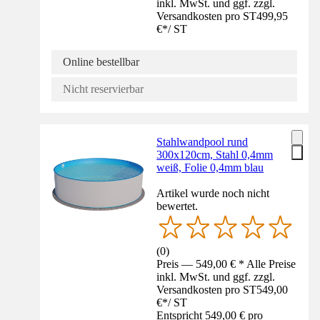
inkl. MwSt. und ggf. zzgl.
Versandkosten pro ST
499,95
€
*
/
ST
Online bestellbar
Nicht reservierbar
Stahlwandpool rund
300x120cm, Stahl 0,4mm
weiß, Folie 0,4mm blau
Artikel wurde noch nicht
bewertet.
(
0
)
Preis — 549,00 € * Alle Preise
inkl. MwSt. und ggf. zzgl.
Versandkosten pro ST
549,00
€
*
/
ST
Entspricht 549,00 € pro