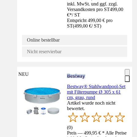
inkl. MwSt. und ggf. zzgl.
Versandkosten pro ST
499,00
€
*
/
ST
Entspricht 499,00 € pro
ST
(
499,00 €
/
ST
)
Online bestellbar
Nicht reservierbar
NEU
Bestway® Stahlwandpool-Set
mit Filterpumpe Ø 305 x 61
cm, grau, rund
Artikel wurde noch nicht
bewertet.
(
0
)
Preis — 499,95 € * Alle Preise