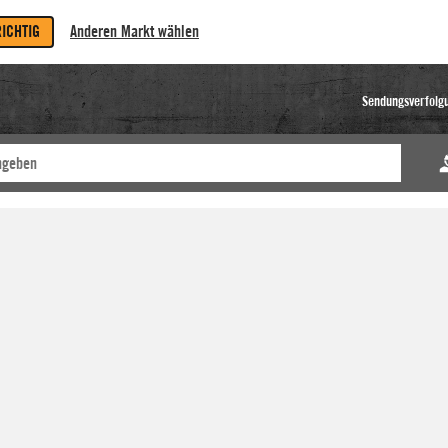
RICHTIG
Anderen Markt wählen
Sendungsverfolg