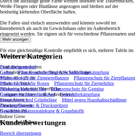
Durch die auffällige gelbe Farbe werden Insekten wie Trauermücken,
Weiße Fliegen oder Blattläuse angezogen und bleiben auf der
beidseitig klebenden Oberfläche haften.
Die Fallen sind einfach anzuwenden und können sowohl im
Innenbereich als auch im Gewächshaus oder im Außenbereich
eingesetzt werden. Sie eignen sich für verschiedene Pflanzenarten und
Anbausysteme.
Mehr anzeigen
Für eine gleichmäßige Kontrolle empfiehlt es sich, mehrere Tafeln im
Weitere Kategorien
Anbaubereich zu verteilen.
Produkteigenschaften
Liste überspringen
Gelbtafeln zur Kontrolle fliegender Schädlinge
Garten
Pflanzenschutzmittel & Schädlingsbekämpfung
Maße: 40 x 25 cm
Pflanzenschutz für Zimmerpflanzen
Pflanzenschutz für Zierpflanzen
Inhalt: 12 Stück
Pflanzenschutz für Rosen
Pflanzenschutz für Ziergehölze
Beidseitig klebende Oberfläche
Pflanzenschutz für Obst
Pflanzenschutz für Gemüse
Geeignet für Innen- und Außenbereich
Unkrautvernichter für Rasen
Unkrautbekämpfung
Einsatzbereich
gegen Algen und Grünbeläge
Mittel gegen Haushaltsschädlinge
Zimmerpflanzen
Drucksprühgeräte & Druckspritzen
Gewächshaus
Natürliche Pflanzenstärkung & Grundstoffe
Indoor Grow
Kundenbewertungen
Garten und Balkon
Bereich überspringen