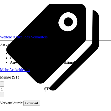
Weitere Artikel des Verkäufers
Art.-Nr.
12754959
Ausführung
:
Lockstoff
Geeignet gegen
:
-
Anwendung
:
Pflanzenschädlingsbekämpfung
Mehr Artikeldetails
Menge (ST)
1 ST
Verkauf durch:
Grownert