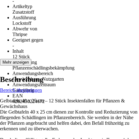
-
Artikeltyp
Zusatzstoff
Ausführung
Lockstoff
Abwehr von
Thripse
Geeignet gegen
-
Inhalt
12 Stück
Anwendung
Mehr anzeigen
Pflanzenschädlingsbekämpfung
Anwendungsbereich
Beschreibung
Gewächshaus, Nutzgarten
Anwendungszeitraum
Bereich überspringen
Ganzjährig
EAN
Gelbtafeln 40 x 25 cm – 12 Stück Insektenfallen für Pflanzen &
4262450224672
Gewächshaus
Die Gelbtafeln 40 x 25 cm dienen zur Kontrolle und Reduzierung von
fliegenden Schädlingen im Pflanzenbereich. Sie werden in der Nähe
der Pflanzen angebracht und helfen dabei, den Befall frühzeitig zu
erkennen und zu überwachen.