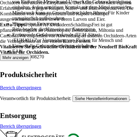
von Risiken für Mensch und Umwelt die Gebrauchsanleitung
Orchideen und anderen Zierpflanzen. Das Mittel wirkt nach eigenen
einhalten. Jeden unnötigen Kontakt mit dem Mittel vermeiden.
Erfahrungen auch gegen Raupen, Käfer- und Blattwespenlarven. Die
Missbrauch kann zu Gesundheitsschäden führen. Für Kinder
Kombination von Naturpyrethrum und Rapsöl bekämpft
unzugänglich aufbewahren.
ausgewachsene Insekten sowie deren Larven und Eier.
Hinweis zur Entsorgung
Extra-Tipps:
Spruzit AF OrchideenSchädlingsFrei ist gut
Bitte beachte die Hinweise zur Entsorgung
pflanzenverträglich an Phalaenopsis, Dendrobium, Miltonia und
Ergänzende Gefahrenmerkmale (EUH-Sätze)
Cambria. Wir empfehlen vor Anwendung an anderen Orchideen-Arten
(EUH401) Zur Vermeidung von Risiken für Mensch und
die Verträglichkeit an nur einem Blatt zu testen.
Umwelt die Gebrauchsanleitung einhalten.
Vitalisieren Sie geschwächte Orchideen mit der Neudorff BioKraft
EAN
Vitalkur für Orchideen.
4005240008270
Mehr anzeigen
Produktsicherheit
Bereich überspringen
Verantwortlich für Produktsicherheit:
.
Siehe Herstellerinformationen
Entsorgung
Bereich überspringen