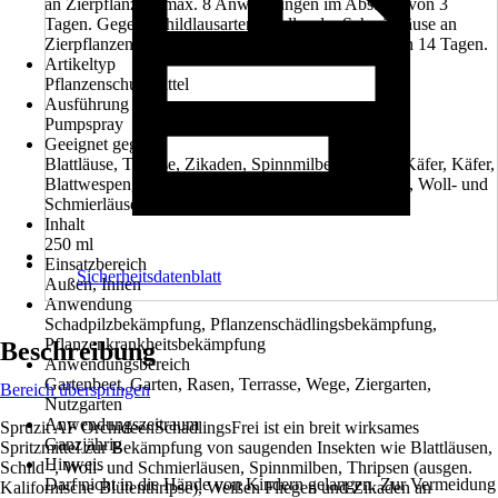
an Zierpflanzen: max. 8 Anwendungen im Abstand von 3
Tagen. Gegen Schildlausarten, Woll- oder Schmierläuse an
Zierpflanzen: max. 8 Anwendungen im Abstand von 14 Tagen.
Artikeltyp
Pflanzenschutzmittel
Ausführung
Pumpspray
Geeignet gegen
Blattläuse, Thripse, Zikaden, Spinnmilben, Raupe, Käfer, Käfer,
Blattwespen, Larven der Blattwespe, Weiße Fliegen, Woll- und
Schmierläuse, Schildläuse
Inhalt
250 ml
Einsatzbereich
Sicherheitsdatenblatt
Außen, Innen
Anwendung
Schadpilzbekämpfung, Pflanzenschädlingsbekämpfung,
Pflanzenkrankheitsbekämpfung
Beschreibung
Anwendungsbereich
Gartenbeet, Garten, Rasen, Terrasse, Wege, Ziergarten,
Bereich überspringen
Nutzgarten
Anwendungszeitraum
Spruzit AF OrchideenSchädlingsFrei ist ein breit wirksames
Ganzjährig
Spritzmittel zur Bekämpfung von saugenden Insekten wie Blattläusen,
Hinweis
Schild -, Woll- und Schmierläusen, Spinnmilben, Thripsen (ausgen.
Darf nicht in die Hände von Kindern gelangen. Zur Vermeidung
Kalifornische Blütenthripse), Weißen Fliegen und Zikaden an