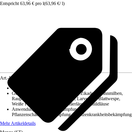
Entspricht 63,96 € pro l
(
63,96 €
/
l
)
Art.-Nr.
12617610
Ausführung
:
Pumpspray
Geeignet gegen
:
Blattläuse, Thripse, Zikaden, Spinnmilben,
Raupe, Käfer, Käfer, Blattwespen, Larven der Blattwespe,
Weiße Fliegen, Woll- und Schmierläuse, Schildläuse
Anwendung
:
Schadpilzbekämpfung,
Pflanzenschädlingsbekämpfung, Pflanzenkrankheitsbekämpfung
Mehr Artikeldetails