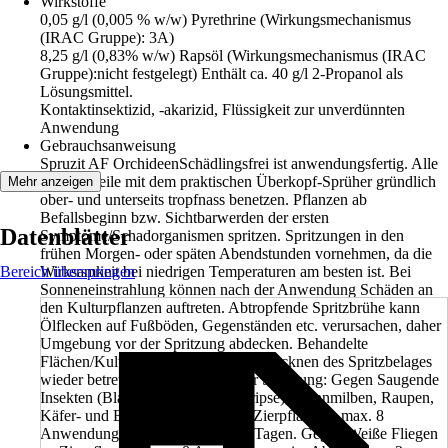
Wirkstoffe
0,05 g/l (0,005 % w/w) Pyrethrine (Wirkungsmechanismus
(IRAC Gruppe): 3A)
8,25 g/l (0,83% w/w) Rapsöl (Wirkungsmechanismus (IRAC
Gruppe):nicht festgelegt) Enthält ca. 40 g/l 2-Propanol als
Lösungsmittel.
Kontaktinsektizid, -akarizid, Flüssigkeit zur unverdünnten
Anwendung
Gebrauchsanweisung
Spruzit AF OrchideenSchädlingsfrei ist anwendungsfertig. Alle
Pflanzenteile mit dem praktischen Überkopf-Sprüher gründlich
Mehr anzeigen
ober- und unterseits tropfnass benetzen. Pflanzen ab
Befallsbeginn bzw. Sichtbarwerden der ersten
Datenblätter
Symptome/Schadorganismen spritzen. Spritzungen in den
frühen Morgen- oder späten Abendstunden vornehmen, da die
Bereich überspringen
Wirksamkeit bei niedrigen Temperaturen am besten ist. Bei
Sonneneinstrahlung können nach der Anwendung Schäden an
den Kulturpflanzen auftreten. Abtropfende Spritzbrühe kann
Ölflecken auf Fußböden, Gegenständen etc. verursachen, daher
Umgebung vor der Spritzung abdecken. Behandelte
Flächen/Kulturen erst nach dem Abtrocknen des Spritzbelages
wieder betreten. Wiederholung der Spritzung: Gegen Saugende
Insekten (Blattläuse, Zikaden, Thripse), Spinnmilben, Raupen,
Käfer- und Blattwespenlarven an Zierpflanzen: max. 8
Anwendungen im Abstand von 7 Tagen. Gegen Weiße Fliegen