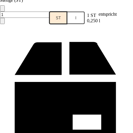
Menge (ST)
Verkauf durch:
HORNBACH
entspricht
1 ST
ST
l
0,250 l