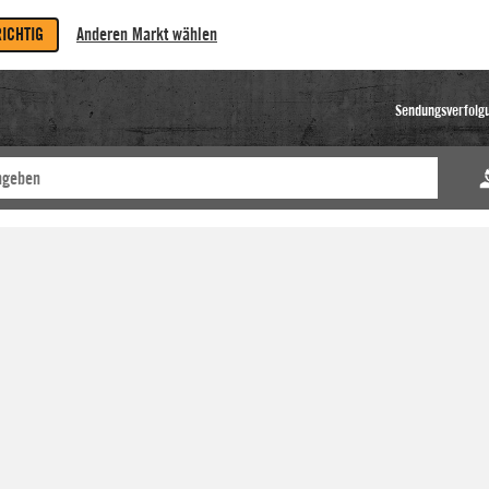
RICHTIG
Anderen Markt wählen
Sendungsverfolg