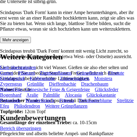
die Unterseite ist silbrig-grün.
Scindapsus 'Dark Form' kann in einer Ampe herunterhängen, aber ihr
erst wenn sie an einer Rankhilfe hochklettern kann, zeigt sie alles was
Sie zu bieten hat. Wenn sich lange, blattlose Triebe bilden, sucht die
Pflanze etwas, woran sie sich hochziehen kann um weiterzuklettern.
Mehr anzeigen
Scindapsus treubii 'Dark Form' kommt mit wenig Licht zurecht, so
Weitere Kategorien
dass ein halbschattiger Standort (etwa West- oder Ostseite) ausreicht.
Sie braucht auch nicht viel Wasser. Gießen sie also eher selten und
Liste überspringen
vermeiden Sie unbedingt Staunässe. Freuen würde sich dieser
Garten
Pflanzen
Zimmerpflanzen
Grünpflanzen
Efeutute
Scindapsus aber über erhöhte Luftfeuchtigkeit.
Elefantenfuß
Korbmarante
Zimmerpalmen
Monstera
Zyperngras
Grünlilie
Dieffenbachie
Drachenbaum
Name:
Birkenfeige, Chinesische Feige & Geigenfeige
Efeutute
Glücksfeder
Bogenhanf
Aralie
Palmlilie
Alocasia
Glückskastanie
Botanischer Name:
Peperomie
Wunderstrauch
Scindapsus treubii Dark Form
Fittonia
Dreimasterblume
Strelitzie
Efeu
Philodendron
Weitere Grünpflanzen
Topfgröße:
12cm Topf
Kundenbewertungen
Gesamtlänge der einzelnen Triebe:
ca. 10-15cm
Bereich überspringen
Pflegeleichte und allseits beliebte Ampel- und Rankpflanze