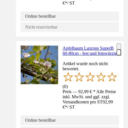
€
*
/
ST
Online bestellbar
Nicht reservierbar
Apfelbaum Laxrons SuperB
60-80cm - fest und feinwürzig
Artikel wurde noch nicht
bewertet.
(
0
)
Preis — 92,99 € * Alle Preise
inkl. MwSt. und ggf. zzgl.
Versandkosten pro ST
92,99
€
*
/
ST
Online bestellbar