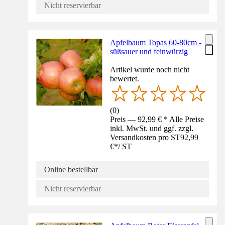
Nicht reservierbar
Apfelbaum Topas 60-80cm -
süßsauer und feinwürzig
Artikel wurde noch nicht
bewertet.
(
0
)
Preis — 92,99 € * Alle Preise
inkl. MwSt. und ggf. zzgl.
Versandkosten pro ST
92,99
€
*
/
ST
Online bestellbar
Nicht reservierbar