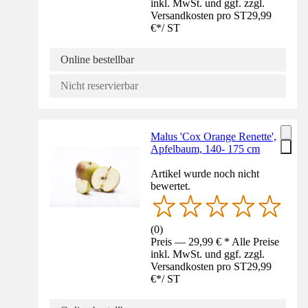
inkl. MwSt. und ggf. zzgl.
Versandkosten pro ST
29,99
€
*
/
ST
Online bestellbar
Nicht reservierbar
Malus 'Cox Orange Renette',
Apfelbaum, 140- 175 cm
Artikel wurde noch nicht
bewertet.
(
0
)
Preis — 29,99 € * Alle Preise
inkl. MwSt. und ggf. zzgl.
Versandkosten pro ST
29,99
€
*
/
ST