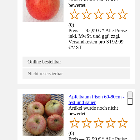
bewertet.
(
0
)
Preis — 92,99 € * Alle Preise
inkl. MwSt. und ggf. zzgl.
Versandkosten pro ST
92,99
€
*
/
ST
Online bestellbar
Nicht reservierbar
Apfelbaum Pison 60-80cm -
fest und sauer
Artikel wurde noch nicht
bewertet.
(
0
)
Preis — 92,99 € * Alle Preise