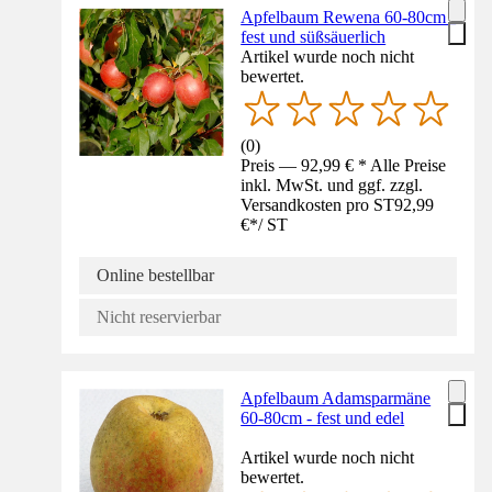
Apfelbaum Rewena 60-80cm -
fest und süßsäuerlich
Artikel wurde noch nicht
bewertet.
(
0
)
Preis — 92,99 € * Alle Preise
inkl. MwSt. und ggf. zzgl.
Versandkosten pro ST
92,99
€
*
/
ST
Online bestellbar
Nicht reservierbar
Apfelbaum Adamsparmäne
60-80cm - fest und edel
Artikel wurde noch nicht
bewertet.