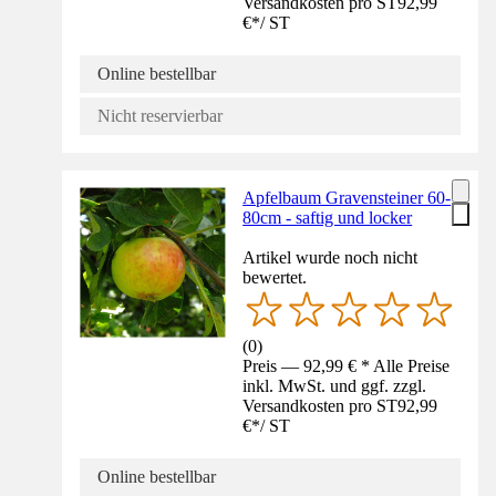
Versandkosten pro ST
92,99
€
*
/
ST
Online bestellbar
Nicht reservierbar
Apfelbaum Gravensteiner 60-
80cm - saftig und locker
Artikel wurde noch nicht
bewertet.
(
0
)
Preis — 92,99 € * Alle Preise
inkl. MwSt. und ggf. zzgl.
Versandkosten pro ST
92,99
€
*
/
ST
Online bestellbar