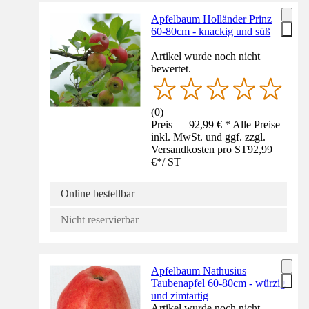
Apfelbaum Holländer Prinz
60-80cm - knackig und süß
Artikel wurde noch nicht
bewertet.
(
0
)
Preis — 92,99 € * Alle Preise
inkl. MwSt. und ggf. zzgl.
Versandkosten pro ST
92,99
€
*
/
ST
Online bestellbar
Nicht reservierbar
Apfelbaum Nathusius
Taubenapfel 60-80cm - würzig
und zimtartig
Artikel wurde noch nicht