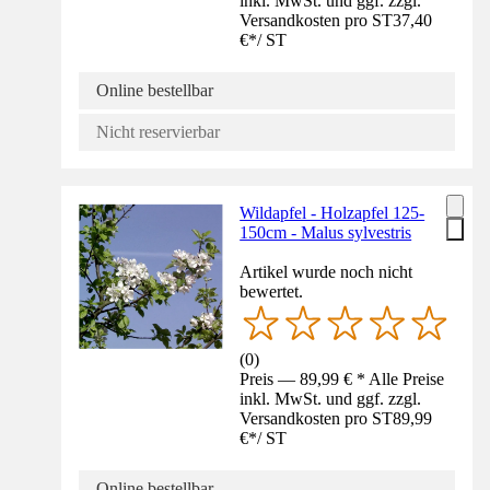
inkl. MwSt. und ggf. zzgl.
Versandkosten pro ST
37,40
€
*
/
ST
Online bestellbar
Nicht reservierbar
Wildapfel - Holzapfel 125-
150cm - Malus sylvestris
Artikel wurde noch nicht
bewertet.
(
0
)
Preis — 89,99 € * Alle Preise
inkl. MwSt. und ggf. zzgl.
Versandkosten pro ST
89,99
€
*
/
ST
Online bestellbar