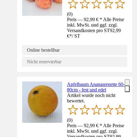
(
0
)
Preis — 92,99 € * Alle Preise
inkl. MwSt. und ggf. zzgl.
Versandkosten pro ST
92,99
€
*
/
ST
Online bestellbar
Nicht reservierbar
Apfelbaum Ananasrenette 60-
80cm - fest und edel
Artikel wurde noch nicht
bewertet.
(
0
)
Preis — 92,99 € * Alle Preise
inkl. MwSt. und ggf. zzgl.
Versandkosten pro ST
92,99