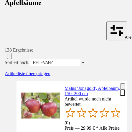
Apfelbäume
Alle
138 Ergebnisse
Sortiert nach:
Artikelliste überspringen
Malus 'Jonagold', Apfelbaum,
150–200 cm
Artikel wurde noch nicht
bewertet.
(
0
)
Preis — 29,99 € * Alle Preise