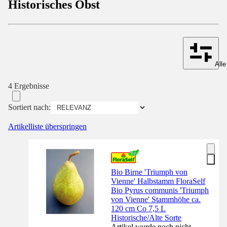
Historisches Obst
Alle
4 Ergebnisse
Sortiert nach:
Artikelliste überspringen
Bio Birne 'Triumph von
Vienne' Halbstamm FloraSelf
Bio Pyrus communis 'Triumph
von Vienne' Stammhöhe ca.
120 cm Co 7,5 L
Historische/Alte Sorte
Artikel wurde noch nicht