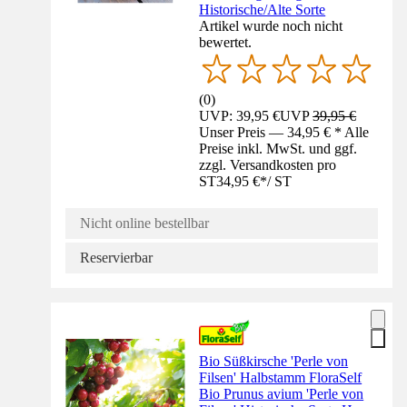
Historische/Alte Sorte
Artikel wurde noch nicht
bewertet.
(
0
)
UVP: 39,95 €
UVP
39,95 €
Unser Preis — 34,95 € * Alle
Preise inkl. MwSt. und ggf.
zzgl. Versandkosten pro
ST
34,95 €
*
/
ST
Nicht online bestellbar
Reservierbar
Bio Süßkirsche 'Perle von
Filsen' Halbstamm FloraSelf
Bio Prunus avium 'Perle von