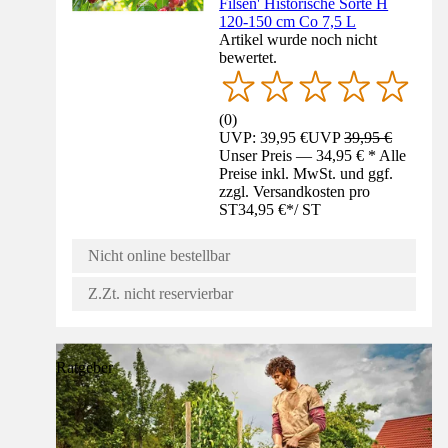
Filsen' Historische Sorte H
120-150 cm Co 7,5 L
Artikel wurde noch nicht
bewertet.
(
0
)
UVP: 39,95 €
UVP
39,95 €
Unser Preis — 34,95 € * Alle
Preise inkl. MwSt. und ggf.
zzgl. Versandkosten pro
ST
34,95 €
*
/
ST
Nicht online bestellbar
Z.Zt. nicht reservierbar
Ratgeber