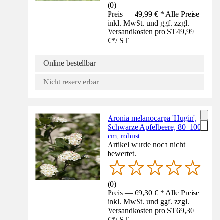
(
0
)
Preis — 49,99 € * Alle Preise
inkl. MwSt. und ggf. zzgl.
Versandkosten pro ST
49,99
€
*
/
ST
Online bestellbar
Nicht reservierbar
Aronia melanocarpa 'Hugin',
Schwarze Apfelbeere, 80–100
cm, robust
Artikel wurde noch nicht
bewertet.
(
0
)
Preis — 69,30 € * Alle Preise
inkl. MwSt. und ggf. zzgl.
Versandkosten pro ST
69,30
€
*
/
ST