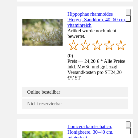
Hippophae rhamnoides
'Hergo', Sanddorn, 40–60 cm,
vitaminreich
Artikel wurde noch nicht
bewertet.
(
0
)
Preis — 24,20 € * Alle Preise
inkl. MwSt. und ggf. zzgl.
Versandkosten pro ST
24,20
€
*
/
ST
Online bestellbar
Nicht reservierbar
Lonicera kamtschatica,
Honigbeere, 30–40 cm,
winterhart