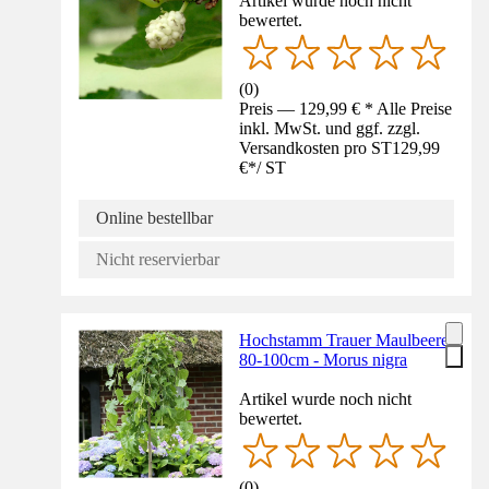
Artikel wurde noch nicht
bewertet.
(
0
)
Preis — 129,99 € * Alle Preise
inkl. MwSt. und ggf. zzgl.
Versandkosten pro ST
129,99
€
*
/
ST
Online bestellbar
Nicht reservierbar
Hochstamm Trauer Maulbeere
80-100cm - Morus nigra
Artikel wurde noch nicht
bewertet.
(
0
)