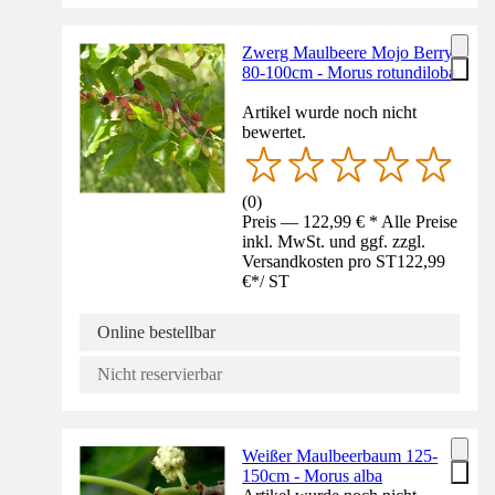
Zwerg Maulbeere Mojo Berry
80-100cm - Morus rotundiloba
Artikel wurde noch nicht
bewertet.
(
0
)
Preis — 122,99 € * Alle Preise
inkl. MwSt. und ggf. zzgl.
Versandkosten pro ST
122,99
€
*
/
ST
Online bestellbar
Nicht reservierbar
Weißer Maulbeerbaum 125-
150cm - Morus alba