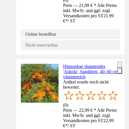
(
0
)
Preis — 21,99 € * Alle Preise
inkl. MwSt. und ggf. zzgl.
Versandkosten pro ST
21,99
€
*
/
ST
Online bestellbar
Nicht reservierbar
Hippophae rhamnoides
'Askola', Sanddorn, 40–60 cm,
vitaminreich
Artikel wurde noch nicht
bewertet.
(
0
)
Preis — 22,99 € * Alle Preise
inkl. MwSt. und ggf. zzgl.
Versandkosten pro ST
22,99
€
*
/
ST