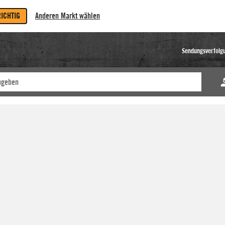
RICHTIG
Anderen Markt wählen
Sendungsverfolg