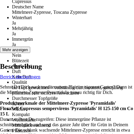
Cupressus
Deutscher Name
Mittelmeer-Zypresse, Toscana Zypresse
Winterhart
Ja
Mehrjährig
Ja
Immergrün
Ja
Blüte
Mehr anzeigen
Nein
Blütezeit
Beschreibung
April, Mai
Duft
Bereich überspringen
Kein Duft
Qualität
Sehnst Du Dich nach mediterranem Flair im eigenen Garten? Dann ist
Im Topf gewachsen – vollständig durchwurzelt, ganzjährig
die Mittelmeer-Zypresse Pyramidalis genau richtig für Dich.
pflanzbar, sehr sicheres Anwachsen
Durchmesser Topfgröße
Produktmerkmale der Mittelmeer-Zypresse 'Pyramidalis'
32 cm
FloraSelf Cupressus sempervirens 'Pyramidalis' H 125-150 cm Co
Wuchs
15 L
Kompakt
Darum solltest Du zugreifen: Diese immergrüne Pflanze ist
Wuchsstärke
schnittverträglich und sorgt das ganze Jahr über für Grün in Deinem
Mittelstarkwachsend
Garten. Die schlank wachsende Mittelmeer-Zypresse erreicht in etwa
Pflanzzeit