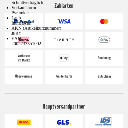
Schnittverträglich
Zahlarten
Verkaufsform
Pyramide
Laub
Immergrün
AKN (Artikelkurznummer)
J8RY
EAN
2005233351002
Hauptversandpartner