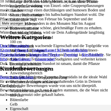
10 Jahren eine Höhe von 4 bis 6 Metern, was sie ideal für eine
Solange der Boden nicht gefroren ist, kann diese Pflanze
beeindruckende Gestaltung von Einzel- oder Gruppenpflanzungen
ausgepflanzt werden
macht. Sie bevorzugt einen durchlässigen und humosen Boden und
Standort
fühlt sich an einem sonnigen bis halbschattigen Standort wohl. Die
Sonne, Halbschatten
Pflanzzeit erstreckt sich von Februar bis September und der
Größe ohne Topf
Pflanzenschnitt ist besonders in den Monaten Mai bis August
Mehr anzeigen
125 cm - 150 cm
empfehlenswert, um eine schöne, gleichmäßige Form zu erhalten.
Bodenverhältnisse
Winterhart und mehrjährig, wird sie Dein Außengelände langfristig
Durchlässig, Humos
Weitere Kategorien
verschönern.
Empfohlener Pflanzabstand
100 cm
Durch ihre mittelstark wachsende Eigenschaft und die Topfgröße von
Liste überspringen
Pflanzenschnitt
32 cm mit einem Füllvolumen von 15 Litern ist die Mittelmeer-
Garten
Pflanzen
Gartenpflanzen & Freilandpflanzen
Mai, Juni, Juli, August
Zypresse unkompliziert in der Pflege und benötigt keine Rankhilfe. Sie
Heckenpflanzen
Immergrüne Hecke
Zypresse
Kirschlorbeer
Rankhilfe benötigt
ist ideal für Gärten, Terrassen oder Stadtgärten und verbreitet keinen
Eibe
Lebensbaum
Glanzmispel
Nein
Duft. Ein windgeschützter Standort ist ratsam, damit die Pflanze
Benötigt Kletterhilfe
Kundenbewertungen
optimal wachsen kann.
Benötigt keine Kletterhilfe
Anwendungsbereich
Festgezurrt: Die Mittelmeer-Zypresse Pyramidalis ist die ideale Wahl
Bereich überspringen
Einzelpflanzung, Gruppenpflanzung
für mediterranes Ambiente und langanhaltendes Grün in Deinem
Wuchsbreite ausgewachsen ca.
Die Echtheit der Bewertungen wurde von uns nicht überprüft.
Garten.
100 cm
Bewertungen können auch von Kunden stammen, die die Ware nicht
Wuchshöhe ausgewachsen ca.
nachweislich genutzt oder gekauft haben.
600 cm
Blütenfarbe
Gelb
Eigenschaft