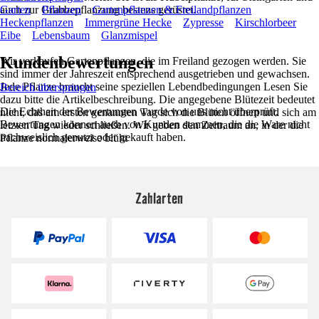
auch zur Grabbepflanzung bestens gerüstet.
Garten
Pflanzen
Gartenpflanzen & Freilandpflanzen
Heckenpflanzen
Immergrüne Hecke
Zypresse
Kirschlorbeer
Eibe
Lebensbaum
Glanzmispel
Kundenbewertungen
Wir verkaufen Gartenpflanzen, die im Freiland gezogen werden. Sie
sind immer der Jahreszeit entsprechend ausgetrieben und gewachsen.
Jede Pflanze braucht seine speziellen Lebendbedingungen Lesen Sie
Bereich überspringen
dazu bitte die Artikelbeschreibung. Die angegebene Blütezeit bedeutet
Die Echtheit der Bewertungen wurde von uns nicht überprüft.
nicht, das am ersten genannten Tag sich die Blüten öffnen und sich am
Bewertungen können auch von Kunden stammen, die die Ware nicht
letzten Tag wieder schließen. Wir geben den Zeitraum an, in der die
nachweislich genutzt oder gekauft haben.
Pflanze normalerweise blüht
Zahlarten