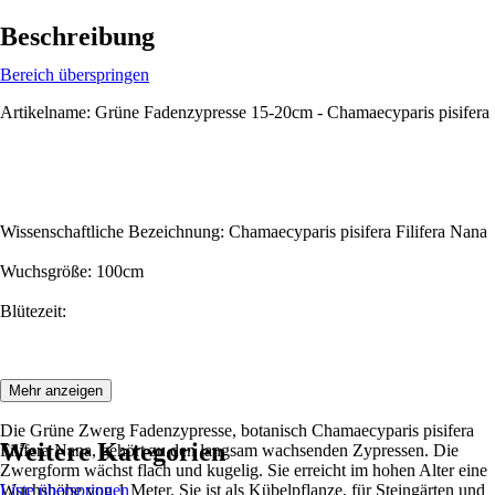
Beschreibung
Bereich überspringen
Artikelname: Grüne Fadenzypresse 15-20cm - Chamaecyparis pisifera
Wissenschaftliche Bezeichnung: Chamaecyparis pisifera Filifera Nana
Wuchsgröße: 100cm
Blütezeit:
Beschreibung:
Mehr anzeigen
Die Grüne Zwerg Fadenzypresse, botanisch Chamaecyparis pisifera
Weitere Kategorien
Filifera Nana, gehört zu den langsam wachsenden Zypressen. Die
Zwergform wächst flach und kugelig. Sie erreicht im hohen Alter eine
Wuchshöhe von 1 Meter. Sie ist als Kübelpflanze, für Steingärten und
Liste überspringen