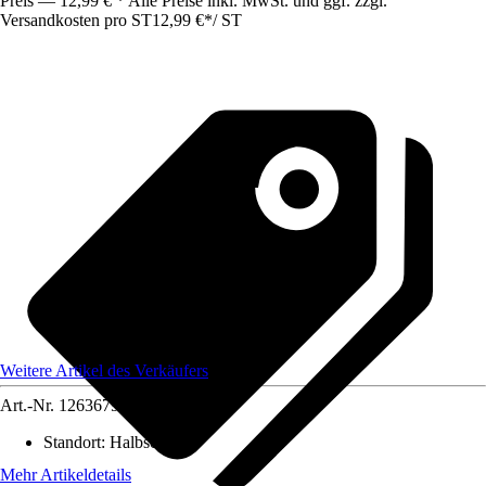
Preis — 12,99 € * Alle Preise inkl. MwSt. und ggf. zzgl.
Versandkosten pro ST
12,99 €
*
/
ST
Weitere Artikel des Verkäufers
Art.-Nr.
12636794
Standort
:
Halbschatten
Mehr Artikeldetails