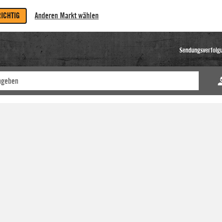
RICHTIG
Anderen Markt wählen
Sendungsverfolg