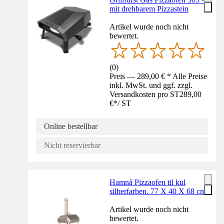
mit drehbarem Pizzastein
Artikel wurde noch nicht
bewertet.
(
0
)
Preis — 289,00 € * Alle Preise
inkl. MwSt. und ggf. zzgl.
Versandkosten pro ST
289,00
€
*
/
ST
Online bestellbar
Nicht reservierbar
Hamnå Pizzaofen til kul
silberfarben. 77 X 40 X 68 cm
Artikel wurde noch nicht
bewertet.