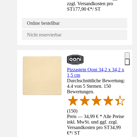
zzgl. Versandkosten pro
ST
177,90 €
*
/
ST
Online bestellbar
Nicht reservierbar
Pizzastein Ooni 34,2 x 34,2 x
1,5 cm
Durchschnittliche Bewertung:
4.4 von 5 Sternen. 150
Bewertungen.
(
150
)
Preis — 34,99 € * Alle Preise
inkl. MwSt. und ggf. zzgl.
Versandkosten pro ST
34,99
€
*
/
ST