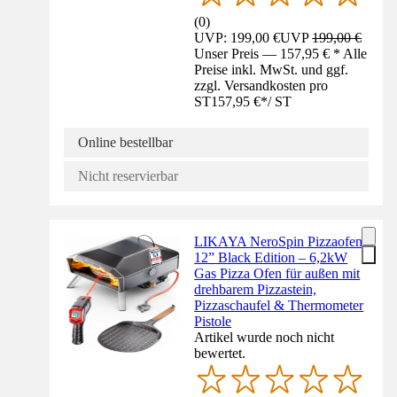
(
0
)
UVP: 199,00 €
UVP
199,00 €
Unser Preis — 157,95 € * Alle
Preise inkl. MwSt. und ggf.
zzgl. Versandkosten pro
ST
157,95 €
*
/
ST
Online bestellbar
Nicht reservierbar
LIKAYA NeroSpin Pizzaofen
12” Black Edition – 6,2kW
Gas Pizza Ofen für außen mit
drehbarem Pizzastein,
Pizzaschaufel & Thermometer
Pistole
Artikel wurde noch nicht
bewertet.