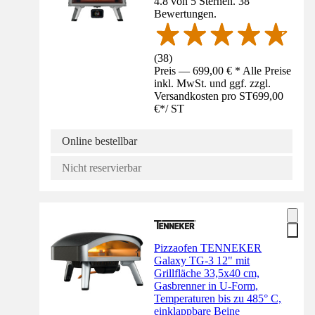
4.8 von 5 Sternen. 38
Bewertungen.
(
38
)
Preis — 699,00 € * Alle Preise
inkl. MwSt. und ggf. zzgl.
Versandkosten pro ST
699,00
€
*
/
ST
Online bestellbar
Nicht reservierbar
Pizzaofen TENNEKER
Galaxy TG-3 12" mit
Grillfläche 33,5x40 cm,
Gasbrenner in U-Form,
Temperaturen bis zu 485° C,
einklappbare Beine