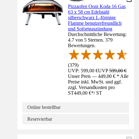
Pizzaofen Ooni Koda 16 Gas
63 x 58 cm Edelstahl
silberschwarz L-förmige
Flamme benutzerfreundlich
und Sofortgaszündung
Durchschnittliche Bewertung:
4.7 von 5 Sternen. 379
Bewertungen.
(
379
)
UVP: 599,00 €
UVP
599,00 €
Unser Preis — 449,00 € * Alle
Preise inkl. MwSt. und ggf.
zzgl. Versandkosten pro
ST
449,00 €
*
/
ST
Online bestellbar
Reservierbar