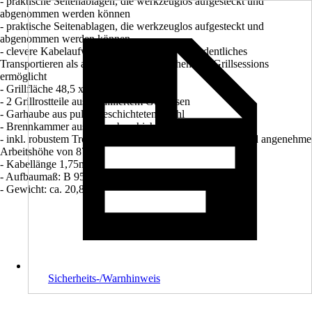
- praktische Seitenablagen, die werkzeuglos aufgesteckt und
abgenommen werden können ​
- praktische Seitenablagen, die werkzeuglos aufgesteckt und
abgenommen werden können ​
- clevere Kabelaufwicklung, die sowohl ein ordentliches
Transportieren als auch Verstauen zwischen den Grillsessions
ermöglicht ​
- Grillfläche 48,5 x 31,5 cm / 1.468cm²
- 2 Grillrostteile aus emailliertem Gusseisen
- Garhaube aus pulverbeschichtetem Stahl
- Brennkammer aus pulverbeschichtetem Aluguss
- inkl. robustem Trolley für einfachen Standortwechsel und angenehme
Arbeitshöhe von 87cm
- Kabellänge 1,75m
- Aufbaumaß: B 95 x T 60x H 95,5cm
- Gewicht: ca. 20,8kg
Sicherheits-/Warnhinweis