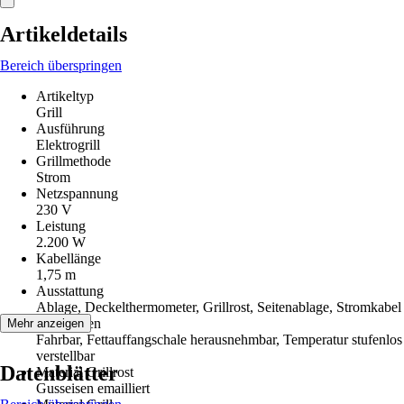
Artikeldetails
Bereich überspringen
Artikeltyp
Grill
Ausführung
Elektrogrill
Grillmethode
Strom
Netzspannung
230 V
Leistung
2.200 W
Kabellänge
1,75 m
Ausstattung
Ablage, Deckelthermometer, Grillrost, Seitenablage, Stromkabel
Funktionen
Mehr anzeigen
Fahrbar, Fettauffangschale herausnehmbar, Temperatur stufenlos
verstellbar
Datenblätter
Material Grillrost
Gusseisen emailliert