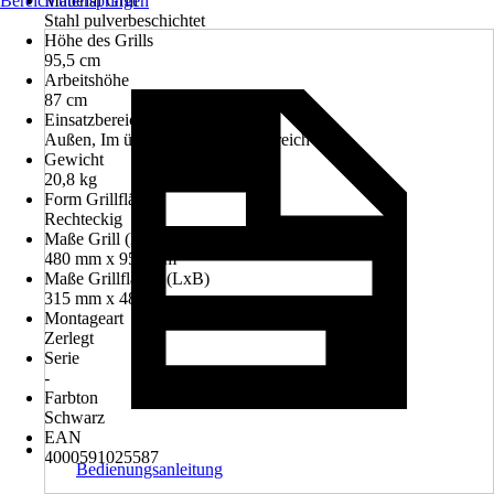
Bereich überspringen
Material Grill
Stahl pulverbeschichtet
Höhe des Grills
95,5 cm
Arbeitshöhe
87 cm
Einsatzbereich
Außen, Im überdachten Außenbereich
Gewicht
20,8 kg
Form Grillfläche
Rechteckig
Maße Grill (LxB)
480 mm x 950 mm
Maße Grillfläche (LxB)
315 mm x 485 mm
Montageart
Zerlegt
Serie
-
Farbton
Schwarz
EAN
4000591025587
Bedienungsanleitung