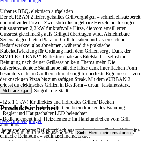
Bereich überspringen
Urbanes BBQ, elektrisch aufgeladen
Der eURBAN 2 liefert geballtes Grillvergnügen – schnell einsatzbereit
und mit voller Power. Zwei stufenlos regelbare Heizelemente sorgen
mit zusammen 2,2 kW für kraftvolle Hitze, die vom emaillierten
Gussrost gleichmäßig aufs Grillgut übertragen wird. Abnehmbare
Seitenablagen bieten Platz für Grillutensilien und lassen sich bei
Bedarf werkzeuglos abnehmen, während die praktische
Kabelaufwicklung für Ordnung nach dem Grillen sorgt. Dank der
SIMPLE CLEAN™ Reflektorschale aus Edelstahl ist selbst die
Reinigung nach deiner Grillsession kein Thema mehr. Die
pulverbeschichtete Stahlhaube hält die Hitze dank ihrer flachen Form
besonders nah am Grillbereich und sorgt für perfekte Ergebnisse – von
der knackigen Pizza bis zum saftigen Steak. Mit dem eURBAN 2
erlebst du elektrisches Grillen in Bestform – urban, leistungsstark,
unwiderstehlich. So grillt die Stadt.
Mehr anzeigen
- (2 x 1,1 kW) für direktes und indirektes Grillen/ Backen
Produktsicherheit
- emaillierter Gussrost garantiert ein beeindruckendes Branding
- Regler und Hauptschalter LED-beleuchtet
- Bedienelement inkl. Heizelemente im Handumdrehen vom Grill
Bereich überspringen
abnehmbar​
-herausnehmbares Reflektorblech aus hochwertigem Edelstahl für eine
Verantwortlich für Produktsicherheit:
.
Siehe Herstellerinformationen
einfache Reinigung – spülmaschinengeeignet​