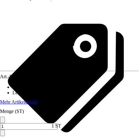
Art.-Nr.
12663746
Material Grill
:
Stahl pulverbeschichtet
Leistung
:
2.200 W
Mehr Artikeldetails
Menge (ST)
1 ST