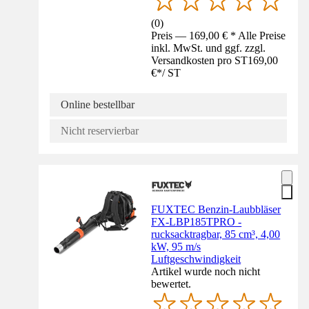
(
0
)
Preis — 169,00 € * Alle Preise
inkl. MwSt. und ggf. zzgl.
Versandkosten pro ST
169,00
€
*
/
ST
Online bestellbar
Nicht reservierbar
FUXTEC Benzin-Laubbläser
FX-LBP185TPRO -
rucksacktragbar, 85 cm³, 4,00
kW, 95 m/s
Luftgeschwindigkeit
Artikel wurde noch nicht
bewertet.