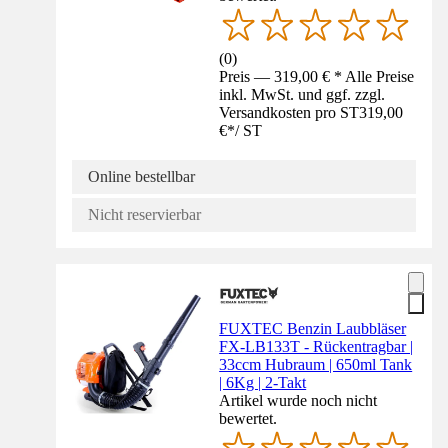
(
0
)
Preis — 319,00 € * Alle Preise
inkl. MwSt. und ggf. zzgl.
Versandkosten pro ST
319,00
€
*
/
ST
Online bestellbar
Nicht reservierbar
FUXTEC Benzin Laubbläser
FX-LB133T - Rückentragbar |
33ccm Hubraum | 650ml Tank
| 6Kg | 2-Takt
Artikel wurde noch nicht
bewertet.