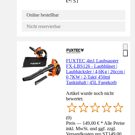
€
*
/
ST
Online bestellbar
Nicht reservierbar
FUXTEC 4in1 Laubsauger
FX-LBS126 - Laubbläser |
Laubhäcksler | 4,6Kg | 26ccm |
0,7KW | 2-Takt| 450ml
Tankinhalt | 45L Fangkorb
Artikel wurde noch nicht
bewertet.
(
0
)
Preis — 149,00 € * Alle Preise
inkl. MwSt. und ggf. zzgl.
Versandkosten pro ST
149,00