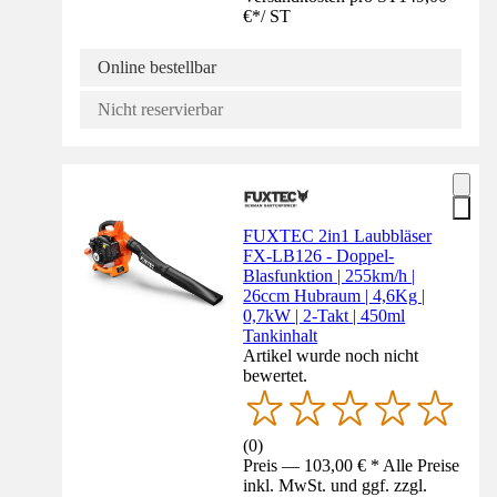
€
*
/
ST
Online bestellbar
Nicht reservierbar
FUXTEC 2in1 Laubbläser
FX-LB126 - Doppel-
Blasfunktion | 255km/h |
26ccm Hubraum | 4,6Kg |
0,7kW | 2-Takt | 450ml
Tankinhalt
Artikel wurde noch nicht
bewertet.
(
0
)
Preis — 103,00 € * Alle Preise
inkl. MwSt. und ggf. zzgl.