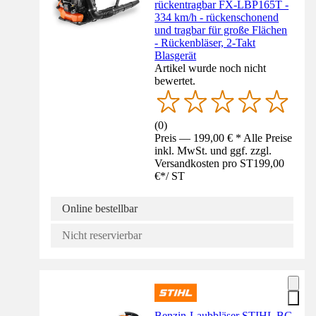
rückentragbar FX-LBP165T -
334 km/h - rückenschonend
und tragbar für große Flächen
- Rückenbläser, 2-Takt
Blasgerät
Artikel wurde noch nicht
bewertet.
(
0
)
Preis — 199,00 € * Alle Preise
inkl. MwSt. und ggf. zzgl.
Versandkosten pro ST
199,00
€
*
/
ST
Online bestellbar
Nicht reservierbar
Benzin-Laubbläser STIHL BG