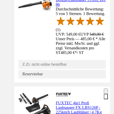
86
Durchschnittliche Bewertung:
5 von 5 Sternen. 1 Bewertung.
(
1
)
UVP: 549,00 €
UVP
549,00 €
Unser Preis — 485,00 € * Alle
Preise inkl. MwSt. und ggf.
zzgl. Versandkosten pro
ST
485,00 €
*
/
ST
Z.Zt. nicht online bestellbar
Reservierbar
FUXTEC 4in1 Profi
Laubsauger FX-LBS126P -
225km/h Laubbläser | 4,7Kg