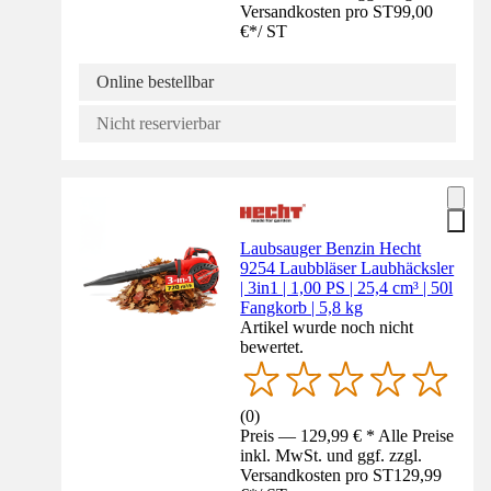
Versandkosten pro ST
99,00
€
*
/
ST
Online bestellbar
Nicht reservierbar
Laubsauger Benzin Hecht
9254 Laubbläser Laubhäcksler
| 3in1 | 1,00 PS | 25,4 cm³ | 50l
Fangkorb | 5,8 kg
Artikel wurde noch nicht
bewertet.
(
0
)
Preis — 129,99 € * Alle Preise
inkl. MwSt. und ggf. zzgl.
Versandkosten pro ST
129,99