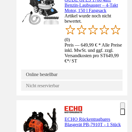
Benzin-Laubsauger – 4-Takt
Motor, 150 l Fangsack
Artikel wurde noch nicht
bewertet.
(
0
)
Preis — 649,99 € * Alle Preise
inkl. MwSt. und ggf. zzgl.
Versandkosten pro ST
649,99
€
*
/
ST
Online bestellbar
Nicht reservierbar
ECHO Rückentragbares
Blasgerät PB-7910T - 1 Stück