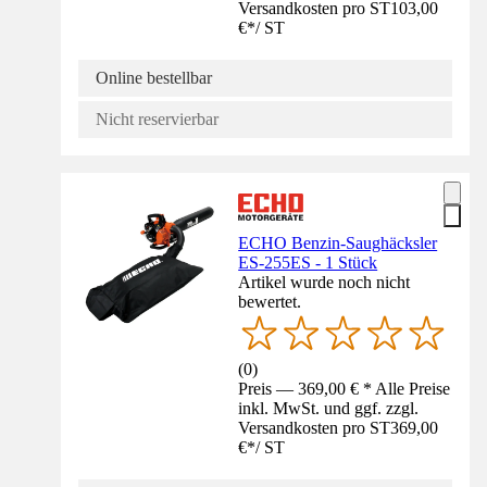
Versandkosten pro ST
103,00
€
*
/
ST
Online bestellbar
Nicht reservierbar
ECHO Benzin-Saughäcksler
ES-255ES - 1 Stück
Artikel wurde noch nicht
bewertet.
(
0
)
Preis — 369,00 € * Alle Preise
inkl. MwSt. und ggf. zzgl.
Versandkosten pro ST
369,00
€
*
/
ST