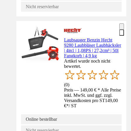
Nicht reservierbar
Laubsauger Benzin Hecht
9280 Laubbläser Laubhäcksler
| 4in1 | 1,08PS | 27,2cm³ | 50l
Fangkorb | 4,9 kg
Artikel wurde noch nicht
bewertet.
(
0
)
Preis — 149,00 € * Alle Preise
inkl. MwSt. und ggf. zzgl.
Versandkosten pro ST
149,00
€
*
/
ST
Online bestellbar
Nicht reservierbar