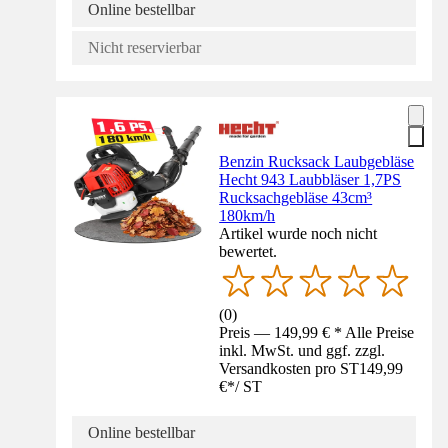
Online bestellbar
Nicht reservierbar
Benzin Rucksack Laubgebläse
Hecht 943 Laubbläser 1,7PS
Rucksachgebläse 43cm³
180km/h
Artikel wurde noch nicht
bewertet.
(
0
)
Preis — 149,99 € * Alle Preise
inkl. MwSt. und ggf. zzgl.
Versandkosten pro ST
149,99
€
*
/
ST
Online bestellbar