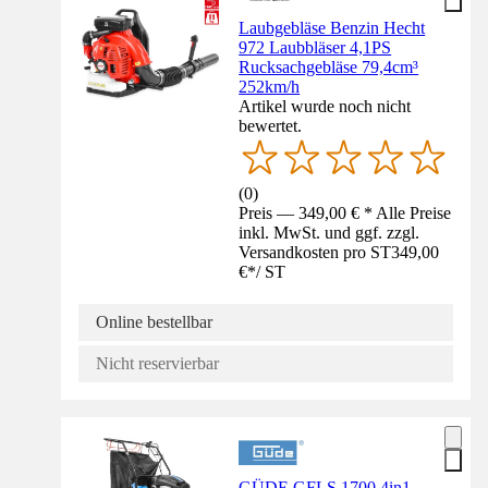
Laubgebläse Benzin Hecht
972 Laubbläser 4,1PS
Rucksachgebläse 79,4cm³
252km/h
Artikel wurde noch nicht
bewertet.
(
0
)
Preis — 349,00 € * Alle Preise
inkl. MwSt. und ggf. zzgl.
Versandkosten pro ST
349,00
€
*
/
ST
Online bestellbar
Nicht reservierbar
GÜDE GFLS 1700 4in1