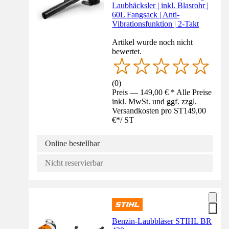
Laubhäcksler | inkl. Blasrohr |
60L Fangsack | Anti-
Vibrationsfunktion | 2-Takt
Artikel wurde noch nicht
bewertet.
(
0
)
Preis — 149,00 € * Alle Preise
inkl. MwSt. und ggf. zzgl.
Versandkosten pro ST
149,00
€
*
/
ST
Online bestellbar
Nicht reservierbar
Benzin-Laubbläser STIHL BR