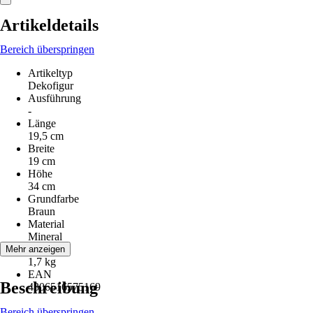
Artikeldetails
Bereich überspringen
Artikeltyp
Dekofigur
Ausführung
-
Länge
19,5 cm
Breite
19 cm
Höhe
34 cm
Grundfarbe
Braun
Material
Mineral
Gewicht
Mehr anzeigen
1,7 kg
EAN
Beschreibung
4306516575169
Bereich überspringen