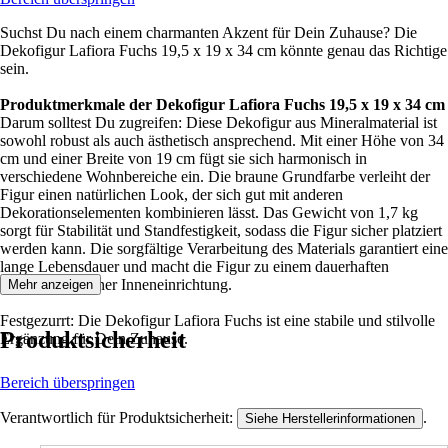
Suchst Du nach einem charmanten Akzent für Dein Zuhause? Die
Dekofigur Lafiora Fuchs 19,5 x 19 x 34 cm könnte genau das Richtige
sein.
Produktmerkmale der Dekofigur Lafiora Fuchs 19,5 x 19 x 34 cm
Darum solltest Du zugreifen: Diese Dekofigur aus Mineralmaterial ist
sowohl robust als auch ästhetisch ansprechend. Mit einer Höhe von 34
cm und einer Breite von 19 cm fügt sie sich harmonisch in
verschiedene Wohnbereiche ein. Die braune Grundfarbe verleiht der
Figur einen natürlichen Look, der sich gut mit anderen
Dekorationselementen kombinieren lässt. Das Gewicht von 1,7 kg
sorgt für Stabilität und Standfestigkeit, sodass die Figur sicher platziert
werden kann. Die sorgfältige Verarbeitung des Materials garantiert eine
lange Lebensdauer und macht die Figur zu einem dauerhaften
Bestandteil Deiner Inneneinrichtung.
Mehr anzeigen
Festgezurrt: Die Dekofigur Lafiora Fuchs ist eine stabile und stilvolle
Produktsicherheit
Ergänzung für Dein Zuhause.
Bereich überspringen
Verantwortlich für Produktsicherheit:
.
Siehe Herstellerinformationen