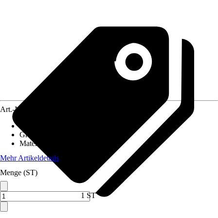
Art.-Nr.
12324191
Artikeltyp
:
Dekofigur
Grundfarbe
:
Braun
Material
:
Mineral
Mehr Artikeldetails
Menge (ST)
1 ST