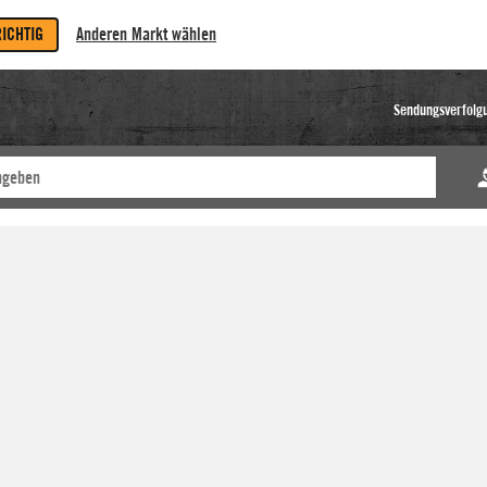
RICHTIG
Anderen Markt wählen
Sendungsverfolg