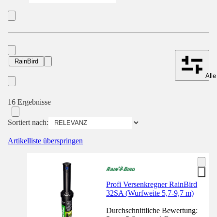
RainBird
Alle
16 Ergebnisse
Sortiert nach:
Artikelliste überspringen
Profi Versenkregner RainBird
32SA (Wurfweite 5,7-9,7 m)
Durchschnittliche Bewertung: