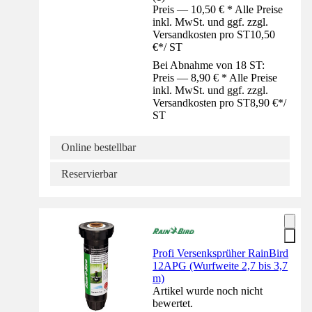
Preis — 10,50 € * Alle Preise
inkl. MwSt. und ggf. zzgl.
Versandkosten pro ST
10,50
€
*
/
ST
Bei Abnahme von 18 ST:
Preis — 8,90 € * Alle Preise
inkl. MwSt. und ggf. zzgl.
Versandkosten pro ST
8,90 €
*
/
ST
Online bestellbar
Reservierbar
Profi Versenksprüher RainBird
12APG (Wurfweite 2,7 bis 3,7
m)
Artikel wurde noch nicht
bewertet.