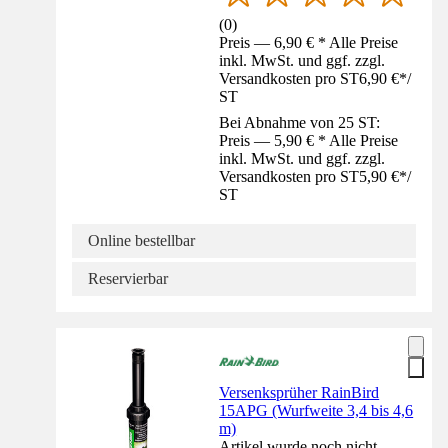
(
0
)
Preis — 6,90 € * Alle Preise
inkl. MwSt. und ggf. zzgl.
Versandkosten pro ST
6,90 €
*
/
ST
Bei Abnahme von 25 ST:
Preis — 5,90 € * Alle Preise
inkl. MwSt. und ggf. zzgl.
Versandkosten pro ST
5,90 €
*
/
ST
Online bestellbar
Reservierbar
Versenksprüher RainBird
15APG (Wurfweite 3,4 bis 4,6
m)
Artikel wurde noch nicht