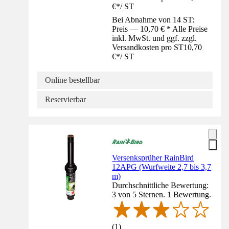
€
*
/
ST
Bei Abnahme von 14 ST:
Preis — 10,70 € * Alle Preise
inkl. MwSt. und ggf. zzgl.
Versandkosten pro ST
10,70
€
*
/
ST
Online bestellbar
Reservierbar
Versenksprüher RainBird
12APG (Wurfweite 2,7 bis 3,7
m)
Durchschnittliche Bewertung:
3 von 5 Sternen. 1 Bewertung.
(
1
)