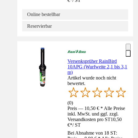
€
*
/
ST
Online bestellbar
Reservierbar
Versenksprüher RainBird
10APG (Wurfweite 2,1 bis 3,1
m)
Artikel wurde noch nicht
bewertet.
(
0
)
Preis — 10,50 € * Alle Preise
inkl. MwSt. und ggf. zzgl.
Versandkosten pro ST
10,50
€
*
/
ST
Bei Abnahme von 18 ST: