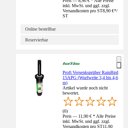
Preis — 8,90 € * Alle Preise
inkl. MwSt. und ggf. zzgl.
Versandkosten pro ST
8,90 €
*
/
ST
Online bestellbar
Reservierbar
Profi Versenksprüher RainBird
15APG (Wurfweite 3,4 bis 4,6
m)
Artikel wurde noch nicht
bewertet.
(
0
)
Preis — 11,90 € * Alle Preise
inkl. MwSt. und ggf. zzgl.
Versandkosten pro ST
11,90