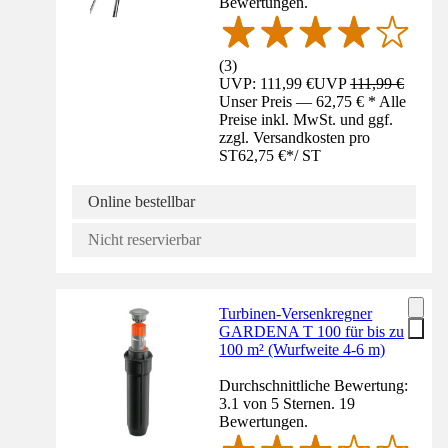
Bewertungen.
(
3
)
UVP: 111,99 €
UVP
111,99 €
Unser Preis — 62,75 € * Alle
Preise inkl. MwSt. und ggf.
zzgl. Versandkosten pro
ST
62,75 €
*
/
ST
Online bestellbar
Nicht reservierbar
Turbinen-Versenkregner
GARDENA T 100 für bis zu
100 m² (Wurfweite 4-6 m)
Durchschnittliche Bewertung:
3.1 von 5 Sternen. 19
Bewertungen.