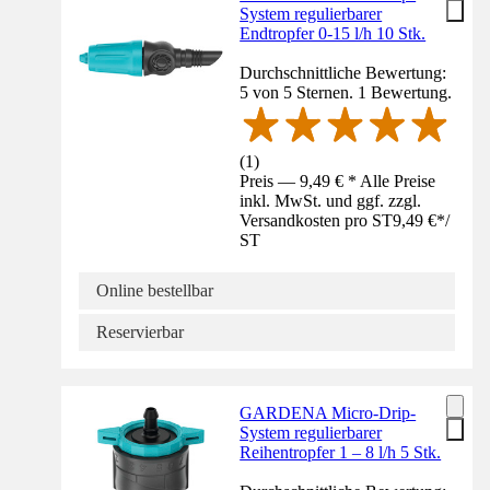
System regulierbarer
Endtropfer 0-15 l/h 10 Stk.
Durchschnittliche Bewertung:
5 von 5 Sternen. 1 Bewertung.
(
1
)
Preis — 9,49 € * Alle Preise
inkl. MwSt. und ggf. zzgl.
Versandkosten pro ST
9,49 €
*
/
ST
Online bestellbar
Reservierbar
GARDENA Micro-Drip-
System regulierbarer
Reihentropfer 1 – 8 l/h 5 Stk.