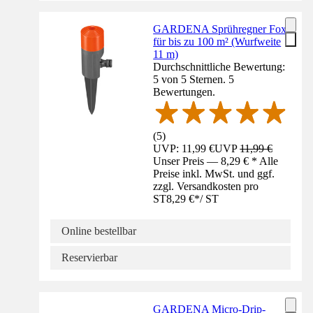
GARDENA Sprühregner Fox
für bis zu 100 m² (Wurfweite
11 m)
Durchschnittliche Bewertung:
5 von 5 Sternen. 5
Bewertungen.
(
5
)
UVP: 11,99 €
UVP
11,99 €
Unser Preis — 8,29 € * Alle
Preise inkl. MwSt. und ggf.
zzgl. Versandkosten pro
ST
8,29 €
*
/
ST
Online bestellbar
Reservierbar
GARDENA Micro-Drip-