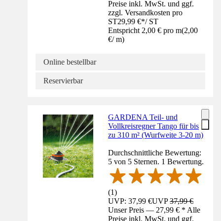
Preise inkl. MwSt. und ggf.
zzgl. Versandkosten pro
ST
29,99 €
*
/
ST
Entspricht 2,00 € pro m
(
2,00
€
/
m
)
Online bestellbar
Reservierbar
GARDENA Teil- und
Vollkreisregner Tango für bis
zu 310 m² (Wurfweite 3-20 m)
Durchschnittliche Bewertung:
5 von 5 Sternen. 1 Bewertung.
(
1
)
UVP: 37,99 €
UVP
37,99 €
Unser Preis — 27,99 € * Alle
Preise inkl. MwSt. und ggf.