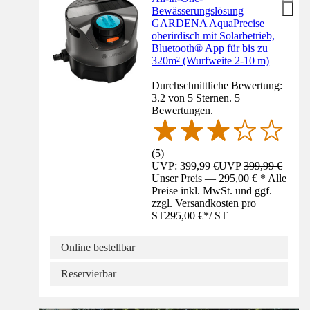
Bewässerungslösung
GARDENA AquaPrecise
oberirdisch mit Solarbetrieb,
Bluetooth® App für bis zu
320m² (Wurfweite 2-10 m)
Durchschnittliche Bewertung:
3.2 von 5 Sternen. 5
Bewertungen.
(
5
)
UVP: 399,99 €
UVP
399,99 €
Unser Preis — 295,00 € * Alle
Preise inkl. MwSt. und ggf.
zzgl. Versandkosten pro
ST
295,00 €
*
/
ST
Online bestellbar
Reservierbar