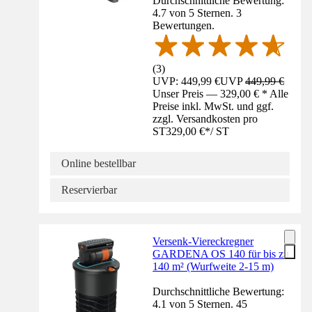
Durchschnittliche Bewertung:
4.7 von 5 Sternen. 3
Bewertungen.
(
3
)
UVP: 449,99 €
UVP
449,99 €
Unser Preis — 329,00 € * Alle
Preise inkl. MwSt. und ggf.
zzgl. Versandkosten pro
ST
329,00 €
*
/
ST
Online bestellbar
Reservierbar
Versenk-Viereckregner
GARDENA OS 140 für bis zu
140 m² (Wurfweite 2-15 m)
Durchschnittliche Bewertung:
4.1 von 5 Sternen. 45