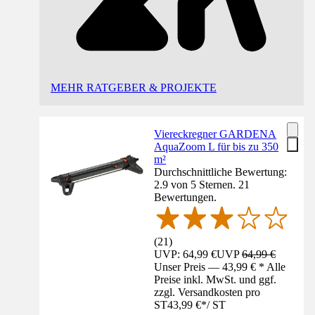
MEHR RATGEBER & PROJEKTE
Viereckregner GARDENA
AquaZoom L für bis zu 350
m²
Durchschnittliche Bewertung:
2.9 von 5 Sternen. 21
Bewertungen.
(
21
)
UVP: 64,99 €
UVP
64,99 €
Unser Preis — 43,99 € * Alle
Preise inkl. MwSt. und ggf.
zzgl. Versandkosten pro
ST
43,99 €
*
/
ST