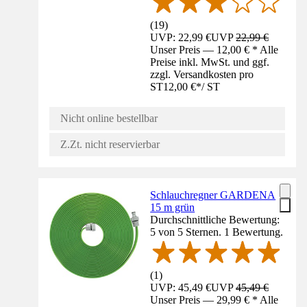
(
19
)
UVP: 22,99 €
UVP
22,99 €
Unser Preis — 12,00 € * Alle
Preise inkl. MwSt. und ggf.
zzgl. Versandkosten pro
ST
12,00 €
*
/
ST
Nicht online bestellbar
Z.Zt. nicht reservierbar
Schlauchregner GARDENA
15 m grün
Durchschnittliche Bewertung:
5 von 5 Sternen. 1 Bewertung.
(
1
)
UVP: 45,49 €
UVP
45,49 €
Unser Preis — 29,99 € * Alle