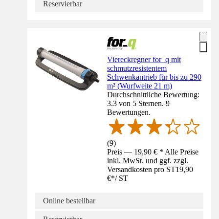
Reservierbar
Viereckregner for_q mit
schmutzresistentem
Schwenkantrieb für bis zu 290
m² (Wurfweite 21 m)
Durchschnittliche Bewertung:
3.3 von 5 Sternen. 9
Bewertungen.
(
9
)
Preis — 19,90 € * Alle Preise
inkl. MwSt. und ggf. zzgl.
Versandkosten pro ST
19,90
€
*
/
ST
Online bestellbar