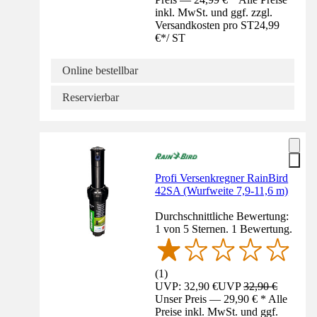
inkl. MwSt. und ggf. zzgl.
Versandkosten pro ST
24,99
€
*
/
ST
Online bestellbar
Reservierbar
Profi Versenkregner RainBird
42SA (Wurfweite 7,9-11,6 m)
Durchschnittliche Bewertung:
1 von 5 Sternen. 1 Bewertung.
(
1
)
UVP: 32,90 €
UVP
32,90 €
Unser Preis — 29,90 € * Alle
Preise inkl. MwSt. und ggf.