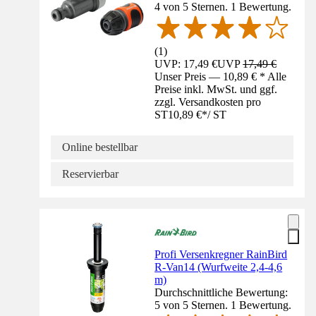
4 von 5 Sternen. 1 Bewertung.
(
1
)
UVP: 17,49 €
UVP
17,49 €
Unser Preis — 10,89 € * Alle
Preise inkl. MwSt. und ggf.
zzgl. Versandkosten pro
ST
10,89 €
*
/
ST
Online bestellbar
Reservierbar
Profi Versenkregner RainBird
R-Van14 (Wurfweite 2,4-4,6
m)
Durchschnittliche Bewertung:
5 von 5 Sternen. 1 Bewertung.