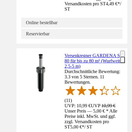
Versandkosten pro ST
4,49 €
*
/
ST
Online bestellbar
Reservierbar
Versenkregner GARDENA S
80 für bis zu 80 m² (Wurfweite
2,5-5 m)
Durchschnittliche Bewertung:
3.3 von 5 Sternen. 11
Bewertungen.
(
11
)
UVP: 10,99 €
UVP
10,99 €
Unser Preis — 5,00 € * Alle
Preise inkl. MwSt. und ggf.
zzgl. Versandkosten pro
ST
5,00 €
*
/
ST