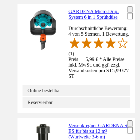
GARDENA Micro-Drip-
System 6 in 1 Sprühdüse
Durchschnittliche Bewertung:
4 von 5 Sternen. 1 Bewertung.
(
1
)
Preis — 5,99 € * Alle Preise
inkl. MwSt. und ggf. zzgl.
Versandkosten pro ST
5,99 €
*
/
ST
Online bestellbar
Reservierbar
Versenkregner GARDENA S-
ES für bis zu 12 m²
(Wurfweite 3-6 m)