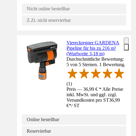
Nicht online bestellbar
Z.Zt. nicht reservierbar
Viereckregner GARDENA
Pipeline für bis zu 216 m²
(Wurfweite 3-18 m)
Durchschnittliche Bewertung:
5 von 5 Sternen. 1 Bewertung.
(
1
)
Preis — 36,99 € * Alle Preise
inkl. MwSt. und ggf. zzgl.
Versandkosten pro ST
36,99
€
*
/
ST
Online bestellbar
Reservierbar