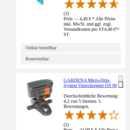
(
3
)
Preis — 4,49 € * Alle Preise
inkl. MwSt. und ggf. zzgl.
Versandkosten pro ST
4,49 €
*
/
ST
Online bestellbar
Reservierbar
GARDENA Micro-Drip-
System Viereckregner OS 90
Durchschnittliche Bewertung:
4.2 von 5 Sternen. 5
Bewertungen.
(
5
)
Preis — 24,99 € * Alle Preise