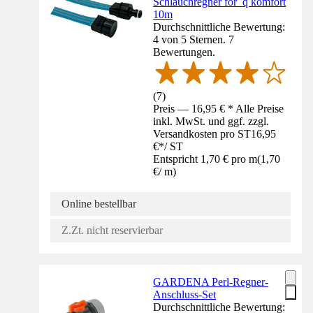
Schlauchregner for_q komfort
10m
Durchschnittliche Bewertung:
4 von 5 Sternen. 7
Bewertungen.
(
7
)
Preis — 16,95 € * Alle Preise
inkl. MwSt. und ggf. zzgl.
Versandkosten pro ST
16,95
€
*
/
ST
Entspricht 1,70 € pro m
(
1,70
€
/
m
)
Online bestellbar
Z.Zt. nicht reservierbar
GARDENA Perl-Regner-
Anschluss-Set
Durchschnittliche Bewertung: