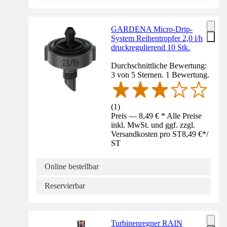
GARDENA Micro-Drip-
System Reihentropfer 2,0 l/h
druckregulierend 10 Stk.
Durchschnittliche Bewertung:
3 von 5 Sternen. 1 Bewertung.
(
1
)
Preis — 8,49 € * Alle Preise
inkl. MwSt. und ggf. zzgl.
Versandkosten pro ST
8,49 €
*
/
ST
Online bestellbar
Reservierbar
Turbinenregner RAIN