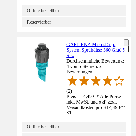
Online bestellbar
Reservierbar
GARDENA Micro-Drip-
System Sprühdüse 360 Grad 5
Stk.
Durchschnittliche Bewertung:
4 von 5 Sternen. 2
Bewertungen.
(
2
)
Preis — 4,49 € * Alle Preise
inkl. MwSt. und ggf. zzgl.
Versandkosten pro ST
4,49 €
*
/
ST
Online bestellbar