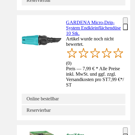
Reservierbar
GARDENA Micro-Drip-
System Endkleinflächendüse
10 Stk.
Artikel wurde noch nicht
bewertet.
(
0
)
Preis — 7,99 € * Alle Preise
inkl. MwSt. und ggf. zzgl.
Versandkosten pro ST
7,99 €
*
/
ST
Online bestellbar
Reservierbar