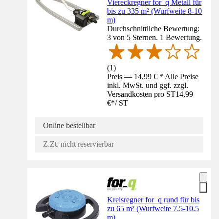
Viereckregner for_q Metall für
bis zu 335 m² (Wurfweite 8-10
m)
Durchschnittliche Bewertung:
3 von 5 Sternen. 1 Bewertung.
(
1
)
Preis — 14,99 € * Alle Preise
inkl. MwSt. und ggf. zzgl.
Versandkosten pro ST
14,99
€
*
/
ST
Online bestellbar
Z.Zt. nicht reservierbar
Kreisregner for_q rund für bis
zu 65 m² (Wurfweite 7.5-10.5
m)