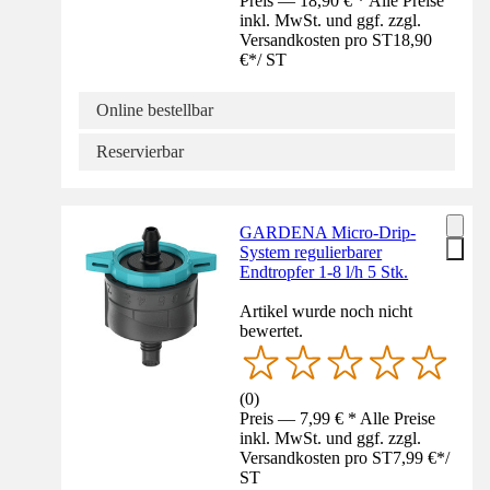
Preis — 18,90 € * Alle Preise
inkl. MwSt. und ggf. zzgl.
Versandkosten pro ST
18,90
€
*
/
ST
Online bestellbar
Reservierbar
GARDENA Micro-Drip-
System regulierbarer
Endtropfer 1-8 l/h 5 Stk.
Artikel wurde noch nicht
bewertet.
(
0
)
Preis — 7,99 € * Alle Preise
inkl. MwSt. und ggf. zzgl.
Versandkosten pro ST
7,99 €
*
/
ST