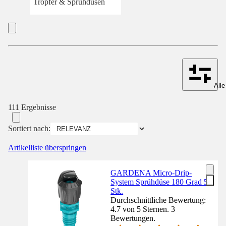
Tropfer & Sprühdüsen
Alle
111 Ergebnisse
Sortiert nach:
Artikelliste überspringen
GARDENA Micro-Drip-
System Sprühdüse 180 Grad 5
Stk.
Durchschnittliche Bewertung:
4.7 von 5 Sternen. 3
Bewertungen.