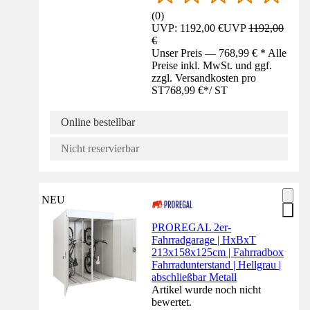
(
0
)
UVP: 1192,00 €
UVP
1192,00
€
Unser Preis — 768,99 € * Alle
Preise inkl. MwSt. und ggf.
zzgl. Versandkosten pro
ST
768,99 €
*
/
ST
Online bestellbar
Nicht reservierbar
NEU
PROREGAL 2er-
Fahrradgarage | HxBxT
213x158x125cm | Fahrradbox
Fahrradunterstand | Hellgrau |
abschließbar Metall
Artikel wurde noch nicht
bewertet.