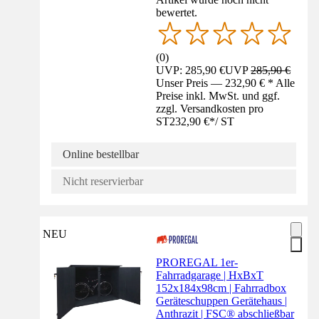
bewertet.
(
0
)
UVP: 285,90 €
UVP
285,90 €
Unser Preis — 232,90 € * Alle
Preise inkl. MwSt. und ggf.
zzgl. Versandkosten pro
ST
232,90 €
*
/
ST
Online bestellbar
Nicht reservierbar
NEU
PROREGAL 1er-
Fahrradgarage | HxBxT
152x184x98cm | Fahrradbox
Geräteschuppen Gerätehaus |
Anthrazit | FSC® abschließbar