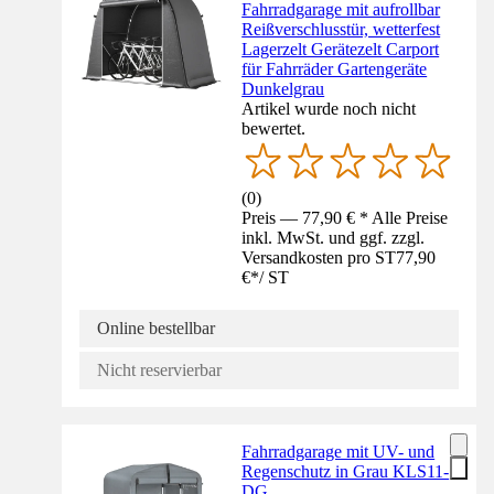
Fahrradgarage mit aufrollbar
Reißverschlusstür, wetterfest
Lagerzelt Gerätezelt Carport
für Fahrräder Gartengeräte
Dunkelgrau
Artikel wurde noch nicht
bewertet.
(
0
)
Preis — 77,90 € * Alle Preise
inkl. MwSt. und ggf. zzgl.
Versandkosten pro ST
77,90
€
*
/
ST
Online bestellbar
Nicht reservierbar
Fahrradgarage mit UV- und
Regenschutz in Grau KLS11-
DG