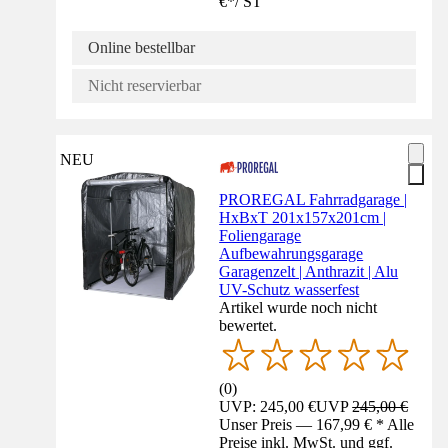
€
*
/
ST
Online bestellbar
Nicht reservierbar
NEU
PROREGAL Fahrradgarage |
HxBxT 201x157x201cm |
Foliengarage
Aufbewahrungsgarage
Garagenzelt | Anthrazit | Alu
UV-Schutz wasserfest
Artikel wurde noch nicht
bewertet.
(
0
)
UVP: 245,00 €
UVP
245,00 €
Unser Preis — 167,99 € * Alle
Preise inkl. MwSt. und ggf.