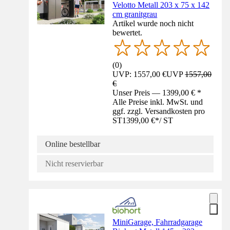
Velotto Metall 203 x 75 x 142
cm granitgrau
Artikel wurde noch nicht
bewertet.
(
0
)
UVP: 1557,00 €
UVP
1557,00
€
Unser Preis — 1399,00 € *
Alle Preise inkl. MwSt. und
ggf. zzgl. Versandkosten pro
ST
1399,00 €
*
/
ST
Online bestellbar
Nicht reservierbar
MiniGarage, Fahrradgarage