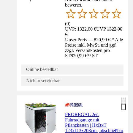
bewertet.
(
0
)
UVP: 1322,00 €
UVP
1322,00
€
Unser Preis — 820,99 € * Alle
Preise inkl. MwSt. und ggf.
zzgl. Versandkosten pro
ST
820,99 €
*
/
ST
Online bestellbar
Nicht reservierbar
PROREGAL 2er-
Fahrradgarage mit
Pflanzkasten | HxBxT
123x113x208cm | abschließbar