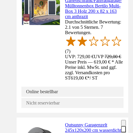
Gartenschrank/Fahrradgarage/
Mülltonnenbox Bertilo Multi-
Box 3 Holz 200 x 82 x 163
cm anthrazit
Durchschnittliche Bewertung:
2.1 von 5 Sternen. 7
Bewertungen.
(
7
)
UVP: 729,00 €
UVP
729,00 €
Unser Preis — 619,00 € * Alle
Preise inkl. MwSt. und ggf.
zzgl. Versandkosten pro
ST
619,00 €
*
/
ST
Online bestellbar
Nicht reservierbar
Outsunny Garagenzelt
245x120x200 cm wasserdicht