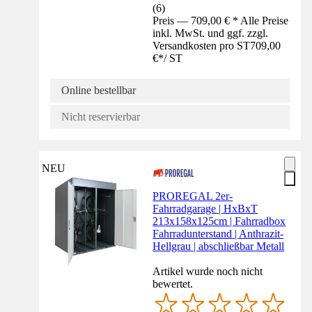
(
6
)
Preis — 709,00 € * Alle Preise
inkl. MwSt. und ggf. zzgl.
Versandkosten pro ST
709,00
€
*
/
ST
Online bestellbar
Nicht reservierbar
NEU
PROREGAL 2er-
Fahrradgarage | HxBxT
213x158x125cm | Fahrradbox
Fahrradunterstand | Anthrazit-
Hellgrau | abschließbar Metall
Artikel wurde noch nicht
bewertet.