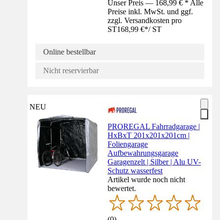
Unser Preis — 168,99 € * Alle
Preise inkl. MwSt. und ggf.
zzgl. Versandkosten pro
ST
168,99 €
*
/
ST
Online bestellbar
Nicht reservierbar
NEU
PROREGAL Fahrradgarage |
HxBxT 201x201x201cm |
Foliengarage
Aufbewahrungsgarage
Garagenzelt | Silber | Alu UV-
Schutz wasserfest
Artikel wurde noch nicht
bewertet.
(
0
)