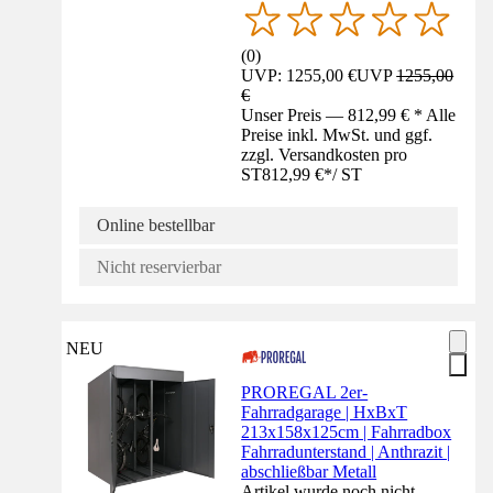
(
0
)
UVP: 1255,00 €
UVP
1255,00
€
Unser Preis — 812,99 € * Alle
Preise inkl. MwSt. und ggf.
zzgl. Versandkosten pro
ST
812,99 €
*
/
ST
Online bestellbar
Nicht reservierbar
NEU
PROREGAL 2er-
Fahrradgarage | HxBxT
213x158x125cm | Fahrradbox
Fahrradunterstand | Anthrazit |
abschließbar Metall
Artikel wurde noch nicht