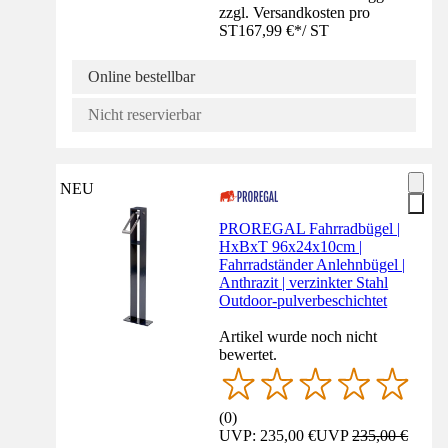
zzgl. Versandkosten pro
ST
167,99 €
*
/
ST
Online bestellbar
Nicht reservierbar
NEU
PROREGAL Fahrradbügel |
HxBxT 96x24x10cm |
Fahrradständer Anlehnbügel |
Anthrazit | verzinkter Stahl
Outdoor-pulverbeschichtet
Artikel wurde noch nicht
bewertet.
(
0
)
UVP: 235,00 €
UVP
235,00 €