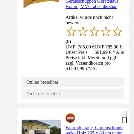
Geräteschuppen Gerätehaus |
Braun | MVG abschließbar
Artikel wurde noch nicht
bewertet.
(
0
)
UVP: 785,00 €
UVP
785,00 €
Unser Preis — 501,99 € * Alle
Preise inkl. MwSt. und ggf.
zzgl. Versandkosten pro
ST
501,99 €
*
/
ST
Online bestellbar
Nicht reservierbar
Fahrradgarage, Gartenschrank
weka Holz 205 x 84 cm natur