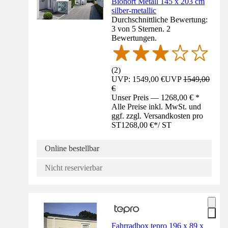
Biohort Metall 145 x 203 cm
silber-metallic
Durchschnittliche Bewertung:
3 von 5 Sternen. 2
Bewertungen.
(
2
)
UVP: 1549,00 €
UVP
1549,00
€
Unser Preis — 1268,00 € *
Alle Preise inkl. MwSt. und
ggf. zzgl. Versandkosten pro
ST
1268,00 €
*
/
ST
Online bestellbar
Nicht reservierbar
Fahrradbox tepro 196 x 89 x