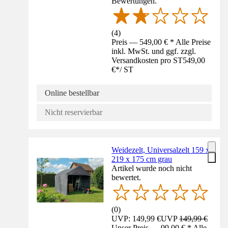
Bewertungen.
(
4
)
Preis — 549,00 € * Alle Preise
inkl. MwSt. und ggf. zzgl.
Versandkosten pro ST
549,00
€
*
/
ST
Online bestellbar
Nicht reservierbar
Weidezelt, Universalzelt 159 x
219 x 175 cm grau
Artikel wurde noch nicht
bewertet.
(
0
)
UVP: 149,99 €
UVP
149,99 €
Unser Preis — 99,00 € * Alle