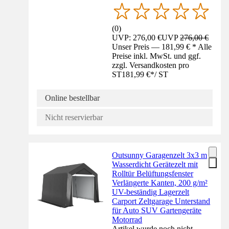
(
0
)
UVP: 276,00 €
UVP
276,00 €
Unser Preis — 181,99 € * Alle
Preise inkl. MwSt. und ggf.
zzgl. Versandkosten pro
ST
181,99 €
*
/
ST
Online bestellbar
Nicht reservierbar
Outsunny Garagenzelt 3x3 m
Wasserdicht Gerätezelt mit
Rolltür Belüftungsfenster
Verlängerte Kanten, 200 g/m²
UV-beständig Lagerzelt
Carport Zeltgarage Unterstand
für Auto SUV Gartengeräte
Motorrad
Artikel wurde noch nicht