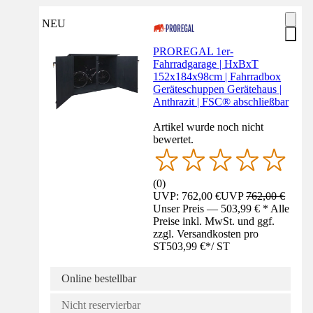
NEU
PROREGAL 1er-
Fahrradgarage | HxBxT
152x184x98cm | Fahrradbox
Geräteschuppen Gerätehaus |
Anthrazit | FSC® abschließbar
Artikel wurde noch nicht
bewertet.
(
0
)
UVP: 762,00 €
UVP
762,00 €
Unser Preis — 503,99 € * Alle
Preise inkl. MwSt. und ggf.
zzgl. Versandkosten pro
ST
503,99 €
*
/
ST
Online bestellbar
Nicht reservierbar