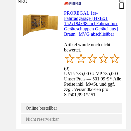
NEU
PROREGAL 1er-
Fahrradgarage | HxBxT
152x184x98cm | Fahrradbox
Geräteschuppen Gerätehaus |
Braun | MVG abschließbar
Artikel wurde noch nicht
bewertet.
(
0
)
UVP: 785,00 €
UVP
785,00 €
Unser Preis — 501,99 € * Alle
Preise inkl. MwSt. und ggf.
zzgl. Versandkosten pro
ST
501,99 €
*
/
ST
Online bestellbar
Nicht reservierbar