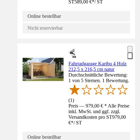
ST
589,00 €
*
/
ST
Online bestellbar
Nicht reservierbar
Fahrradgarage Karibu 4 Holz
212,5 x 216,5 cm natur
Durchschnittliche Bewertung:
1 von 5 Sternen. 1 Bewertung.
(
1
)
Preis — 979,00 € * Alle Preise
inkl. MwSt. und ggf. zzgl.
Versandkosten pro ST
979,00
€
*
/
ST
Online bestellbar