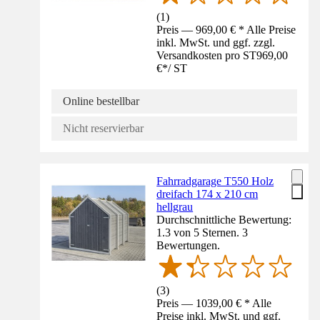
(
1
)
Preis — 969,00 € * Alle Preise
inkl. MwSt. und ggf. zzgl.
Versandkosten pro ST
969,00
€
*
/
ST
Online bestellbar
Nicht reservierbar
Fahrradgarage T550 Holz
dreifach 174 x 210 cm
hellgrau
Durchschnittliche Bewertung:
1.3 von 5 Sternen. 3
Bewertungen.
(
3
)
Preis — 1039,00 € * Alle
Preise inkl. MwSt. und ggf.