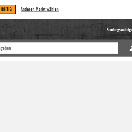
RICHTIG
Anderen Markt wählen
Sendungsverfolg