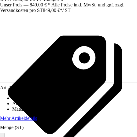
Unser Preis — 849,00 € * Alle Preise inkl. MwSt. und ggf. zzgl.
Versandkosten pro ST
849,00 €
*
/
ST
Art.-Nr.
12534214
Artikeltyp
:
Garage
Anwendungsbereich
:
Fahrrad
Material
:
Metall
Mehr Artikeldetails
Menge (ST)