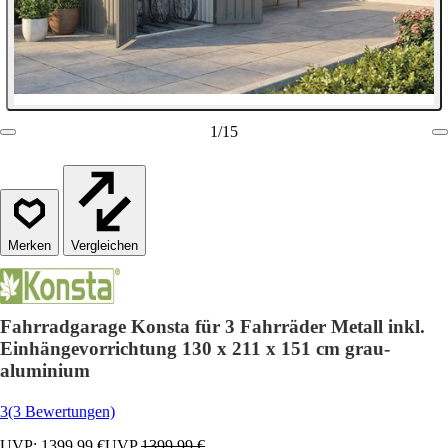
1
/
15
Vergleichen
Fahrradgarage Konsta für 3 Fahrräder Metall inkl.
Einhängevorrichtung 130 x 211 x 151 cm grau-
aluminium
3
(3 Bewertungen)
UVP: 1399,99 €
UVP
1399,99 €