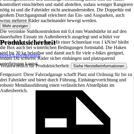
kontrolliert einschieben und stabil abstellen, sodass weniger Rangieren
nötig ist und die Fahrräder nicht aneinanderstoßen. Die Doppeltür mit
großem Durchgangsmaß erleichtert das Ein- und Ausparken, auch
wenn mehrere Räder nacheinander bewegt werden.
Mehr anzeigen
Die verzinkte Stahlkonstruktion mit 0,4 mm Wandstärke ist auf den
dauerhaften Einsatz im Außenbereich ausgelegt und schützt vor
Produktsicherheit
Niederschlag und Schmutz. Mit einer Schneelast von 1 kN/m² bleibt
die Box auch bei winterlichen Bedingungen formstabil. Die Haken
sind bis 30 kg belastbar und damit auch für viele e-bikes geeignet,
Bereich überspringen
sodass Du schwere Räder sicher einhängen und platzsparend
unterbringen kannst.
Verantwortlich für Produktsicherheit:
.
Siehe Herstellerinformationen
Festgezurrt: Diese Fahrradgarage schafft Platz und Ordnung für bis zu
drei Fahrräder und bietet durch Führung, Einhängevorrichtung und
robuste Metallausführung einen verlässlichen Abstellplatz im
Außenbereich.