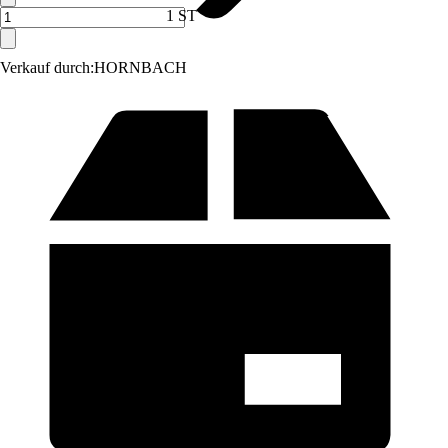
1 ST
Verkauf durch:
HORNBACH