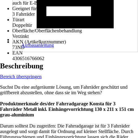
auch für E-Bikes geeignet.
Geeignet für
3 Fahrräder
Türart
Doppeltür
Oberfläche/Oberflächenbehandlung
Verzinkt
AKN (Artikelkurznummer)
Aufbauanleitung
73ND
EAN
4306516766062
Beschreibung
Bereich überspringen
Suchst Du eine aufgeräumte Lösung, um Fahrräder geschützt und
griffbereit abzustellen, ohne dass sie im Weg stehen?
Produktmerkmale des/der Fahrradgarage Konsta für 3
Fahrräder Metall inkl. Einhängevorrichtung 130 x 211 x 151 cm
grau-aluminium
Darum solltest Du zugreifen: Die Fahrradgarage ist für 3 Fahrräder
ausgelegt und sorgt damit für Ordnung auf kleiner Stellfläche. Durch
Führungsschienen und Einhängevorrichtung lassen sich die Räder