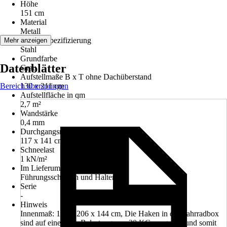
Höhe
151 cm
Material
Metall
Materialspezifizierung
Mehr anzeigen
Stahl
Grundfarbe
Datenblätter
Grau
Aufstellmaße B x T ohne Dachüberstand
Bereich überspringen
130 x 211 cm
Aufstellfläche in qm
2,7 m²
Wandstärke
0,4 mm
Durchgangsmaß Tür
117 x 141 cm
Schneelast
1 kN/m²
Im Lieferumfang enthalten
Führungsschienen und Halterung
Serie
-
Hinweis
Innenmaß: 128 x 206 x 144 cm, Die Haken in der Fahrradbox
sind auf eine max. Belastung von 30 KG ausgelegt und somit