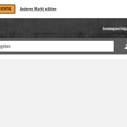
RICHTIG
Anderen Markt wählen
Sendungsverfolg