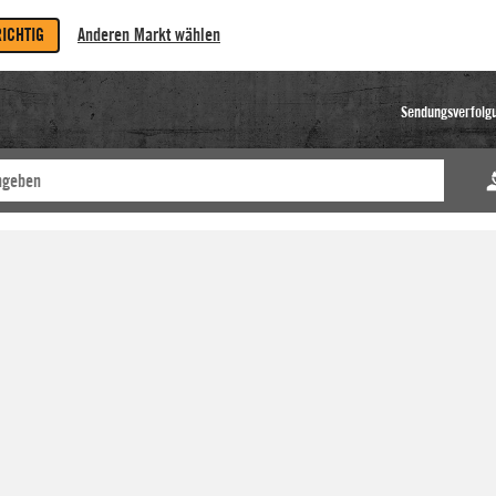
RICHTIG
Anderen Markt wählen
Sendungsverfolg