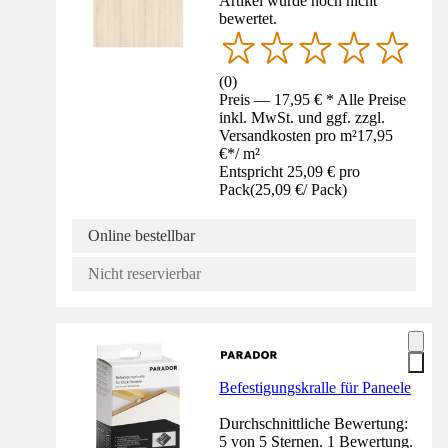
Artikel wurde noch nicht
bewertet.
(
0
)
Preis — 17,95 € * Alle Preise
inkl. MwSt. und ggf. zzgl.
Versandkosten pro m²
17,95
€
*
/
m²
Entspricht 25,09 € pro
Pack
(
25,09 €
/
Pack
)
Online bestellbar
Nicht reservierbar
Befestigungskralle für Paneele
Durchschnittliche Bewertung:
5 von 5 Sternen. 1 Bewertung.