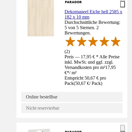
Dekorpaneel Eiche hell 2585 x
182 x 10 mm
Durchschnittliche Bewertung:
5 von 5 Sternen. 2
Bewertungen.
(
2
)
Preis — 17,95 € * Alle Preise
inkl. MwSt. und ggf. zzgl.
Versandkosten pro m²
17,95
€
*
/
m²
Entspricht 50,67 € pro
Pack
(
50,67 €
/
Pack
)
Online bestellbar
Nicht reservierbar