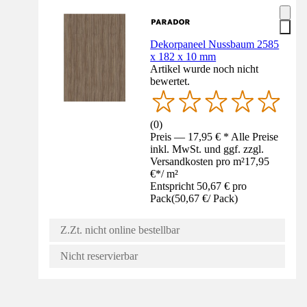
Dekorpaneel Nussbaum 2585
x 182 x 10 mm
Artikel wurde noch nicht
bewertet.
(
0
)
Preis — 17,95 € * Alle Preise
inkl. MwSt. und ggf. zzgl.
Versandkosten pro m²
17,95
€
*
/
m²
Entspricht 50,67 € pro
Pack
(
50,67 €
/
Pack
)
Z.Zt. nicht online bestellbar
Nicht reservierbar