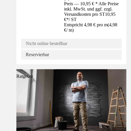
Preis — 10,95 € * Alle Preise
inkl. MwSt. und ggf. zzgl.
Versandkosten pro ST
10,95
€
*
/
ST
Entspricht 4,98 € pro m
(
4,98
€
/
m
)
Nicht online bestellbar
Reservierbar
Ratgeber