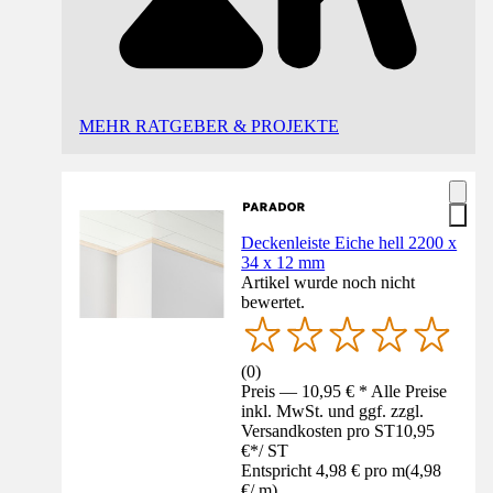
MEHR RATGEBER & PROJEKTE
Deckenleiste Eiche hell 2200 x
34 x 12 mm
Artikel wurde noch nicht
bewertet.
(
0
)
Preis — 10,95 € * Alle Preise
inkl. MwSt. und ggf. zzgl.
Versandkosten pro ST
10,95
€
*
/
ST
Entspricht 4,98 € pro m
(
4,98
€
/
m
)