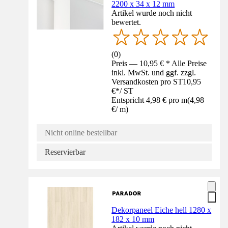
2200 x 34 x 12 mm
Artikel wurde noch nicht
bewertet.
(
0
)
Preis — 10,95 € * Alle Preise
inkl. MwSt. und ggf. zzgl.
Versandkosten pro ST
10,95
€
*
/
ST
Entspricht 4,98 € pro m
(
4,98
€
/
m
)
Nicht online bestellbar
Reservierbar
Dekorpaneel Eiche hell 1280 x
182 x 10 mm